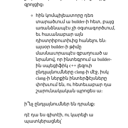
զրոյցից։
հին կոմպիլեատորը դեռ
տարածւում ա builder֊ի հետ, բայց
առանձնապէս չի օգտագործւում,
եւ հաւանաբար այն
դիստրիբուտիւից հանելու են։
այսօր builder֊ի թիմը
մասնաւորապէս զբաղուած ա
նրանով, որ ինտեգրում ա builder֊
ին սպեցիֆիկ c++ լեզուի
ընդլայնումները clang֊ի մէջ, իսկ
clang֊ի ներքին ինտերֆէյսները
փոխւում են, ու հետեւաբար դա
շարունակական պրոցես ա։
ի՞նչ ընդլայնումներ են դրանք։
դէ դա ես գիտէի, ու կարելի ա
պատկերացնել՝