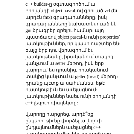
c++ builder֊ը օգտագործում ա
բորլանդի object pascal֊ով գրուած vcl (եւ
արդէն fmx) գրադարանները։ իսկ
գրադարանները նախատեսուած են
gui ծրագրեր գրելու համար։ այդ
պատճառով object pascal֊ն ունի properties՝
յատկութիւններ, որ կլասի դաշտեր են։
բայց երբ դու վերագրում ես
յատկութեանը, իրականում տակից
կանչւում ա setter մեթոդ, իսկ երբ
կարդում ես դրանից, իրականում
տակից կանչւում ա getter (fread) մեթոդ։
դրանք պէտք ա սահմանես, եթէ
հատկութիւն ես աւելացնում։
յատկութիւններ նաեւ ունի բորլանդի
c++ լեզուի դիալեկտը։
վարողը հարցրեց, արդե՞օք
ընկերութիւնը փորձել ա լեզուի
ընդլայնումներն աւելացնել c++
ստանդարտի մէջ։ ինչ֊որ գործ այդ