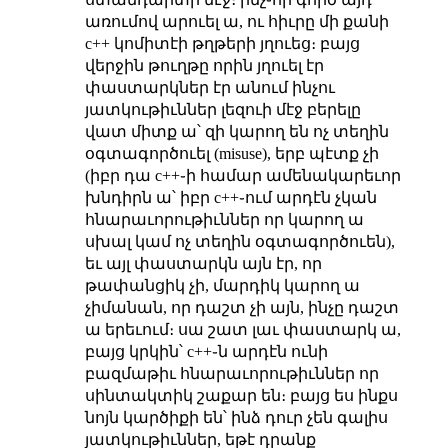
առումով արուել ա, ու հիւրը մի քանի
c++ կոմիտէի թղթերի յղուեց։ բայց
վերջին թուղթը որին յղուել էր
փաստարկներ էր անում ինչու
յատկութիւններ լեզուի մէջ բերելը
վատ միտք ա՝ զի կարող են ոչ տեղին
օգտագործուել (misuse), երբ պէտք չի
(իբր դա c++֊ի համար ամենակարեւոր
խնդիրն ա՝ իբր c++֊ում արդէն չկան
հնարաւորութիւններ որ կարող ա
սխալ կամ ոչ տեղին օգտագործուեն),
եւ այլ փաստարկն այն էր, որ
թափանցիկ չի, մարդիկ կարող ա
չիմանան, որ դաշտ չի այն, ինչը դաշտ
ա երեւում։ սա շատ լաւ փաստարկ ա,
բայց կրկին՝ c++֊ն արդէն ունի
բազմաթիւ հնարաւորութիւններ որ
սինտակտիկ շաքար են։ բայց ես ինքս
նոյն կարծիքի են՝ ինձ դուր չեն գալիս
յատկութիւններ, եթէ դրանք