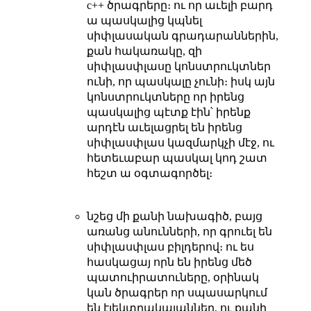
c++ ծրագրերը։ ու որ աւելի բարդ
ա պասկալից կպնել
սիփլասական գրադարաններին,
քան հակառակը, զի
սիփլասփլասը կոնստրուկտներ
ունի, որ պասկալը չունի։ իսկ այն
կոնստրուկտները որ իրենց
պասկալից պէտք էին՝ իրենք
արդէն աւելացրել են իրենց
սիփլասփլաս կազմարկչի մէջ, ու
հետեւաբար պասկալ կոդ շատ
հեշտ ա օգտագործել։
նշեց մի քանի նախագիծ, բայց
առանց անունների, որ գրուել են
սիփլասփլաս բիլդերով։ ու ես
հասկացայ որն են իրենց մեծ
պատուիրատուները, օրինակ
կան ծրագրեր որ սպասարկում
են էլեկտրակայաններ, ու քանի