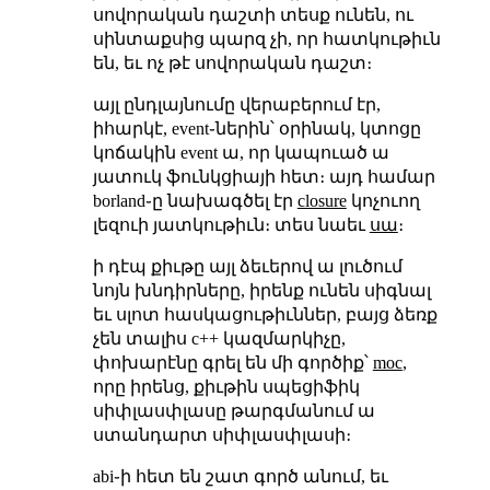
սովորական դաշտի տեսք ունեն, ու
սինտաքսից պարզ չի, որ հատկութիւն
են, եւ ոչ թէ սովորական դաշտ։
այլ ընդլայնումը վերաբերում էր,
իհարկէ, event֊ներին՝ օրինակ, կտոցը
կոճակին event ա, որ կապուած ա
յատուկ ֆունկցիայի հետ։ այդ համար
borland֊ը նախագծել էր
closure
կոչուող
լեզուի յատկութիւն։ տես նաեւ
սա
։
ի դէպ քիւթը այլ ձեւերով ա լուծում
նոյն խնդիրները, իրենք ունեն սիգնալ
եւ սլոտ հասկացութիւններ, բայց ձեռք
չեն տալիս c++ կազմարկիչը,
փոխարէնը գրել են մի գործիք՝
moc
,
որը իրենց, քիւթին սպեցիֆիկ
սիփլասփլասը թարգմանում ա
ստանդարտ սիփլասփլասի։
abi֊ի հետ են շատ գործ անում, եւ