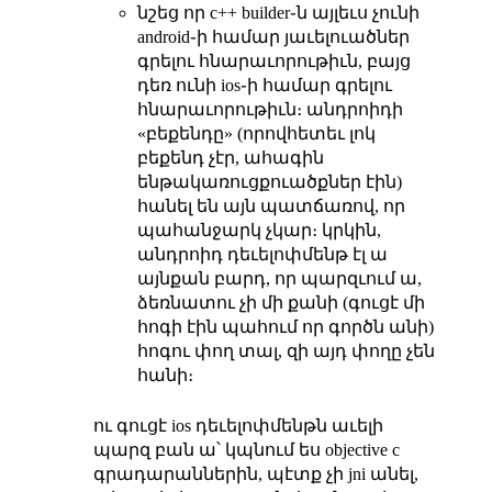
նշեց որ c++ builder֊ն այլեւս չունի
android֊ի համար յաւելուածներ
գրելու հնարաւորութիւն, բայց
դեռ ունի ios֊ի համար գրելու
հնարաւորութիւն։ անդրոիդի
«բեքենդը» (որովհետեւ լոկ
բեքենդ չէր, ահագին
ենթակառուցքուածքներ էին)
հանել են այն պատճառով, որ
պահանջարկ չկար։ կրկին,
անդրոիդ դեւելոփմենթ էլ ա
այնքան բարդ, որ պարզւում ա,
ձեռնատու չի մի քանի (գուցէ մի
հոգի էին պահում որ գործն անի)
հոգու փող տալ, զի այդ փողը չեն
հանի։
ու գուցէ ios դեւելոփմենթն աւելի
պարզ բան ա՝ կպնում ես objective c
գրադարաններին, պէտք չի jni անել,