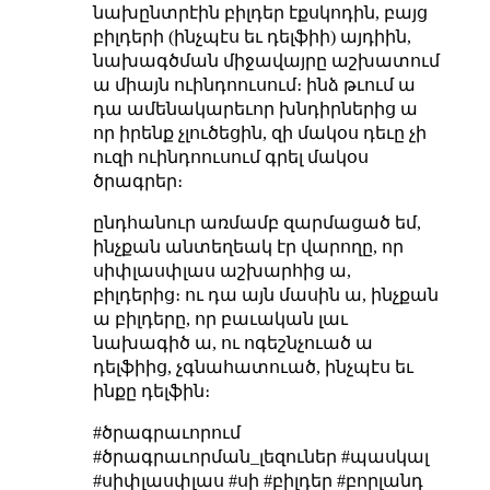
նախընտրէին բիլդեր էքսկոդին, բայց
բիլդերի (ինչպէս եւ դելֆիի) այդիին,
նախագծման միջավայրը աշխատում
ա միայն ուինդոուսում։ ինձ թւում ա
դա ամենակարեւոր խնդիրներից ա
որ իրենք չլուծեցին, զի մակօս դեւը չի
ուզի ուինդոուսում գրել մակօս
ծրագրեր։
ընդհանուր առմամբ զարմացած եմ,
ինչքան անտեղեակ էր վարողը, որ
սիփլասփլաս աշխարհից ա,
բիլդերից։ ու դա այն մասին ա, ինչքան
ա բիլդերը, որ բաւական լաւ
նախագիծ ա, ու ոգեշնչուած ա
դելֆիից, չգնահատուած, ինչպէս եւ
ինքը դելֆին։
#ծրագրաւորում
#ծրագրաւորման_լեզուներ #պասկալ
#սիփլասփլաս #սի #բիլդեր #բորլանդ