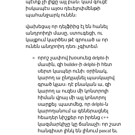
պէտք չի լիքը այլ բան։ կամ գուցէ
իսկապէս այօս դեւելոփմենթի
պահանջարկ ունեն։
վախեցայ որ դելֆիից էլ են հանել
անդրոիդի մասը, ստուգեցի, ու
կայքում կարծես թէ գրուած ա որ
ունեն անդրոիդ դեռ։ չգիտեմ։
որոշ չափով խօսուեց delphi֊ի
մասին, զի builder֊ի delphi֊ի հետ
սերտ կապեր ունի։ օրինակ,
կարող ա ընդլայնել պասկալով
գրած կլաս։ դէ բնական ա, զի
կարող ա ուզես մի կոնտրոլի
հիման վրայ մի այլ կոնտրոլ
սարքել։ պատմեց, որ delphi֊ն
կարողանում ա գեներացնել
հեադեր նիշքեր որ իրենց c++
կազմարկիչը կը ճանաչի։ որ շատ
հանգիստ լինկ են լինում pascal եւ