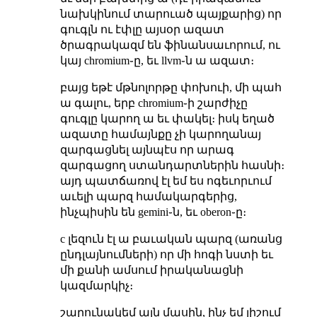
նախկինում տարուած պայքարից) որ
գուգլն ու էփլը այսօր ազատ
ծրագրակազմ են ֆինանսաւորում, ու
կայ chromium֊ը, եւ llvm֊ն ա ազատ։
բայց եթէ մթնոլորթը փոխուի, մի պահ
ա գալու, երբ chromium֊ի շարժիչը
գուգլը կարող ա եւ փակել։ իսկ եղած
ազատը համայնքը չի կարողանայ
զարգացնել այնպէս որ արագ
զարգացող ստանդարտներին հասնի։
այդ պատճառով էլ եմ ես ոգեւորւում
աւելի պարզ համակարգերից,
ինչպիսին են gemini֊ն, եւ oberon֊ը։
c լեզուն էլ ա բաւական պարզ (առանց
ընդլայնումների) որ մի հոգի նստի եւ
մի քանի ամսում իրականացնի
կազմարկիչ։
շարունակեմ այն մասին, ինչ եմ յիշում