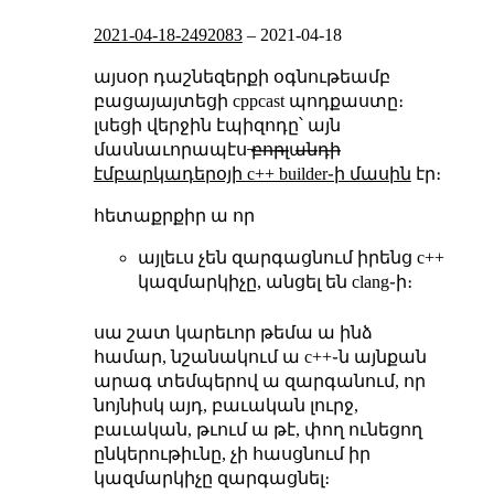
2021-04-18-2492083
–
2021-04-18
այսօր դաշնեզերքի օգնութեամբ
բացայայտեցի cppcast պոդքաստը։
լսեցի վերջին էպիզոդը՝ այն
մասնաւորապէս ̶բ̶ո̶ր̶լ̶ա̶ն̶դ̶ի̶
էմբարկադերօյի c++ builder֊ի մասին
էր։
հետաքրքիր ա որ
այլեւս չեն զարգացնում իրենց c++
կազմարկիչը, անցել են clang֊ի։
սա շատ կարեւոր թեմա ա ինձ
համար, նշանակում ա c++֊ն այնքան
արագ տեմպերով ա զարգանում, որ
նոյնիսկ այդ, բաւական լուրջ,
բաւական, թւում ա թէ, փող ունեցող
ընկերութիւնը, չի հասցնում իր
կազմարկիչը զարգացնել։