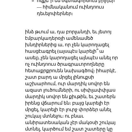
ովքե՞ր են օգտագործում բիլդեր
— հիմնականում ուինդոուս
դեւելոփերներ։
ինձ թւում ա, դա բորլանդի, եւ յետոյ
էմբարկադերօյի ամենամեծ
խնդիրներից ա, որ չեն կարողացել
հասցէագրել (այսպէս կարելի՞ ա
ասել), չեն կարողացել այնպէս անել որ
ոչ ուինդոուս ծրագրաւորողները
հետաքրքրուեն նախագծով։ իհարկէ,
շատ բարդ ա մրցել լինուքսի
աշխարհում, ուր մարդիկ սովոր են
ազատ լուծումների, ու սիփլափփլաս
մարդիկ սովոր են քիւթին, եւ շատերն
իրենց վճարում են։ բայց կարելի էր
մրցել, կարելի էր լուրջ փորձեր անել
շուկայ մտնելու։ ու բնաւ
անիրատեսական չէր մակօսի շուկայ
մտնել, կարծում եմ շատ շատերը կը