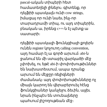
pascal֊ական տիպերի հետ
համատեղելի լինելու։ գիտենք, որ
դելֆիի պասկալն ունի cow strings,
իմացայ որ ունի նաեւ ինչ֊որ
տարադրամի տիպ, ու այդ տիպերին,
բնական ա, իրենց c++֊ն էլ պէտք ա
սատարի։
դելֆիի պասկալի ֆունկցիայի քոլերն
ունեն register կոչուող calling convention,
այդ համար էլ ա գործ արւում։ abi֊ն
ջանում են մի ստաբիլ վարկածի մէջ
չփոխել, ու եթէ abi֊ի փոփոխութիւններ
են նախատեսւում, ապա դրանք
արւում են մէյջըր ռելիզների
ժամանակ։ այդ փոփոխութիւնները ոչ
միայն կարող են վերաբերուել հէնց
ֆունկցիաներ կանչելու ձեւին, այլեւ
նրան ինչպէս են տուեալները
պահւում յիշողութեան մէջ։