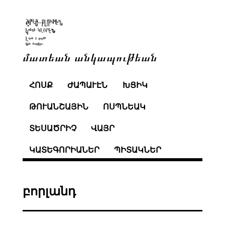
մատեան անկապութեան
ՀՈՍՔ
ԺԱՊԱՒԷՆ
ԽՑԻԿ
ԹՈՒԱՆՇԱՅԻՆ
ՈՍՊՆԵԱԿ
ՏԵՍԱԾՐԻՉ
ՎԱՅՐ
ԿԱՏԵԳՈՐԻԱՆԵՐ
ՊԻՏԱԿՆԵՐ
բորլանդ