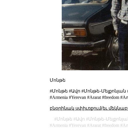
Մոնթե
#Մոնթե #Ավո #Մոնթե֊Մելքոնյան
#Armenia #Yerevan #Ararat #freedom #Ar
բնօրինակ սփիւռքում(եւ մեկնաբ
Մոնթե
Ավո
Մոնթե֊Մելքոնյա
Armenia
Yerevan
Ararat
freedom
Ar