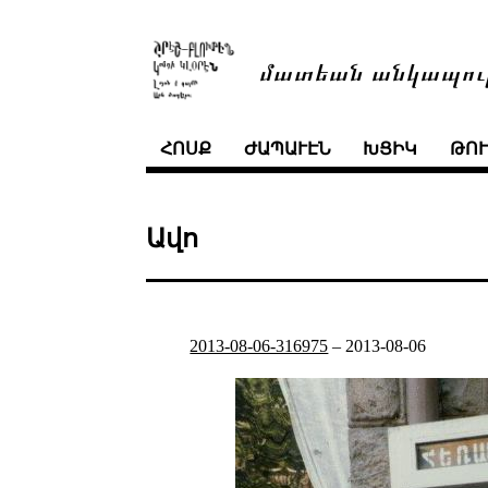
մատեան անկապու
ՀՈՍՔ
ԺԱՊԱՒԷՆ
ԽՑԻԿ
ԹՈ
Ավո
2013-08-06-316975
–
2013-08-06