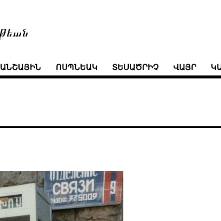
թեան
ՒԱՆՇԱՅԻՆ
ՈՍՊՆԵԱԿ
ՏԵՍԱԾՐԻՉ
ՎԱՅՐ
Կ