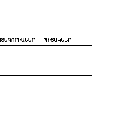
ԱՏԵԳՈՐԻԱՆԵՐ
ՊԻՏԱԿՆԵՐ