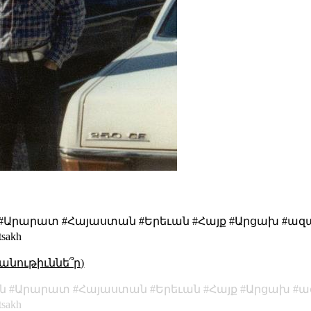
 #Արարատ #Հայաստան #Երեւան #Հայք #Արցախ #ազատութ
tsakh
անութիւննե՞ր)
ն
Արարատ
Հայաստան
Երեւան
Հայք
Արցախ
ա
tsakh