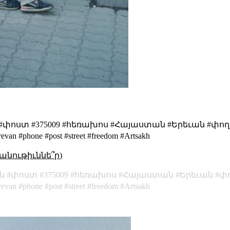
ն #փոստ #375009 #հեռախոս #Հայաստան #Երեւան #փո
van #phone #post #street #freedom #Artsakh
անութիւննե՞ր)
ն
փոստ
375009
հեռախոս
Հայաստան
Երեւան
փ
revan
phone
post
street
freedom
Artsakh