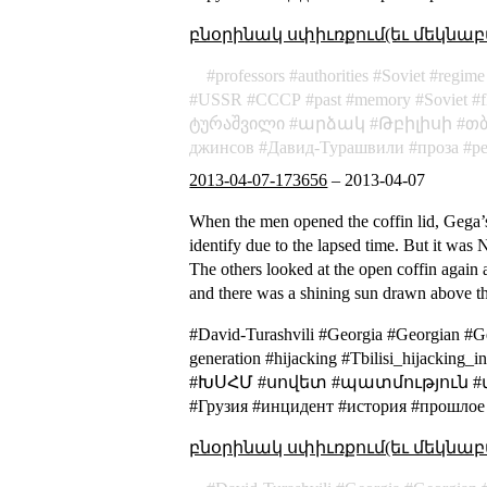
բնօրինակ սփիւռքում(եւ մեկնաբ
professors
authorities
Soviet
regime
USSR
СССР
past
memory
Soviet
ტურაშვილი
արձակ
Թբիլիսի
თ
джинсов
Давид-Турашвили
проза
р
2013-04-07-173656
–
2013-04-07
When the men opened the coffin lid, Gega’s
identify due to the lapsed time. But it was 
The others looked at the open coffin again
and there was a shining sun drawn above th
#David-Turashvili #Georgia #Georgian #G
generation #hijacking #Tbilisi_hija
#ԽՍՀՄ #սովետ #պատմություն #միջա
#Грузия #инцидент #история #прошлое
բնօրինակ սփիւռքում(եւ մեկնաբ