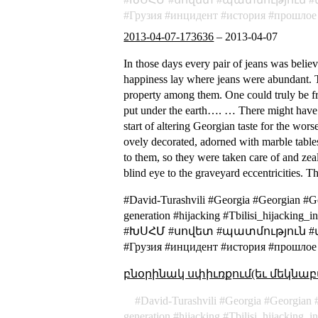
Грузия
инцидент
история
прошлое
2013-04-07-173636
–
2013-04-07
In those days every pair of jeans was beli
happiness lay where jeans were abundant.
T
property among them. One could truly be fr
put under the earth…. … There might have be
start of altering Georgian taste for the wo
ovely decorated, adorned with marble table
to them, so they were taken care of and zeal
blind eye to the graveyard eccentricities. 
#David-Turashvili #Georgia #Georgian #G
generation #hijacking #Tbilisi_hija
#ԽՍՀՄ #սովետ #պատմություն #միջա
#Грузия #инцидент #история #прошлое
բնօրինակ սփիւռքում(եւ մեկնաբ
David-Turashvili
Georgia
Georgian
generation
hijacking
Tbilisi_hijacking_i