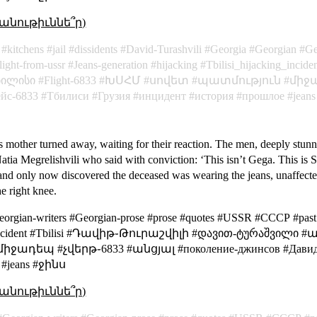
անութիւննե՞ր)
kitchens
jail
dissidents
David-Turashvili
Georgia
Georgian
Ge
flight-from-ussr
Jeans-generation
hijacking
Tbilisi_hijacking_incide
ბილისი
Flight-6833
ԽՍՀՄ
սովետ
պատմություն
միջ
ейс-6833
Тбилиси
Грузия
инцидент
история
прошлое
jeans
 mother turned away, waiting for their reaction. The men, deeply stunne
Natia Megrelishvili who said with conviction: ‘This isn’t Gega. This is So
 and only now discovered the deceased was wearing the jeans, unaffecte
e right knee.
eorgian-writers #Georgian-prose #prose #quotes #USSR #СССР #past 
cking_incident #Tbilisi #Դավիթ֊Թուրաշվիլի #დავით-ტურაშვილ
դեպ #չվերթ֊6833 #անցյալ #поколение-джинсов #Давид-Ту
 #jeans #ջինս
անութիւննե՞ր)