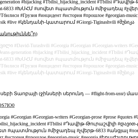
ans-generation #hijacking #Tbilisi_hijacking_incident #Tbilisi
ht-6833 #ԽՍՀՄ #սովետ #պատմություն #միջադեպ #չվերթ֊
#Тбилиси #Грузия #инцидент #история #прошлое #georgian-mus
#live #կենդանի֊կատարում #Giorgi-Tiginashvili #მუსიკა
անութիւննե՞ր)
შვილი
David-Turashvili
Georgia
Georgian
Georgian-writers
Geo
Jeans-generation
hijacking
Tbilisi_hijacking_incident
Tbilisi
Դավ
ht-6833
ԽՍՀՄ
սովետ
պատմություն
միջադեպ
չվեր
Тбилиси
Грузия
инцидент
история
прошлое
georgian-music
sik
live
կենդանի֊կատարում
Giorgi-Tiginashvili
მუსიკა
ի Տաոբայի (ջինսերի սերունդ — #flight-from-ussr) մաս
QOS7IO0
rgia #Georgian #Georgian-writers #Georgian-prose #prose #quotes 
ing #Tbilisi_hijacking_incident #Tbilisi #Դավիթ֊Թուրաշվիլի 
վետ #պատմություն #միջադեպ #չվերթ֊6833 #անցյալ #покол
дент #история #прошлое #georgian-music #georgia #երաժշտ