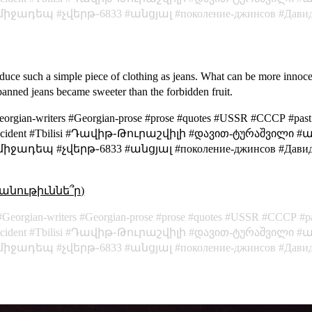
միջադեպ
չվերթ֊6833
անցյալ
поколение-джинсов
Дави
duce such a simple piece of clothing as jeans. What can be more innocen
anned jeans became sweeter than the forbidden fruit.
eorgian-writers #Georgian-prose #prose #quotes #USSR #СССР #past 
cking_incident #Tbilisi #Դավիթ֊Թուրաշվիլի #დავით-ტურაშვილ
դեպ #չվերթ֊6833 #անցյալ #поколение-джинсов #Давид-Ту
անութիւննե՞ր)
Georgian-writers
Georgian-prose
prose
quotes
USSR
СССР
p
ncident
Tbilisi
Դավիթ֊Թուրաշվիլի
დავით-ტურაშვილი
ա
միջադեպ
չվերթ֊6833
անցյալ
поколение-джинсов
Дави