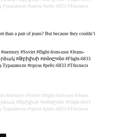
д-Турашвили
проза
рейс-6833
Тбилиси
t than a pair of jeans? But because they couldn’t
#memory #Soviet #flight-from-ussr #Jeans-
ი #արձակ #Թբիլիսի #თბილისი #Flight-6833
рашвили #проза #рейс-6833 #Тбилиси
ast
memory
Soviet
flight-from-ussr
Jeans-
րձակ
Թբիլիսի
თბილისი
Flight-6833
д-Турашвили
проза
рейс-6833
Тбилиси