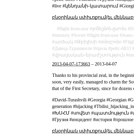
#live #կենդանի֊կատարում #Giorgi-Ti
բնօրինակ սփիւռքում(եւ մեկնաբ
flight-from-ussr
ჯინსების-ტაობა
D
memory
Soviet
flight-from-ussr
Jeans-
արձակ
Թբիլիսի
თბილისი
Flig
Давид-Турашвили
проза
рейс-6833
վրացական֊երաժշտություն
mu
2013-04-07-173663
–
2013-04-07
Thanks to his provincial zeal, in the begin
soon, very easily, managed to charm the Sov
that of the First Secretary, since for dozens 
#David-Turashvili #Georgia #Georgian #G
generation #hijacking #Tbilisi_hija
#ԽՍՀՄ #սովետ #պատմություն #միջա
#Грузия #инцидент #история #прошлое
բնօրինակ սփիւռքում(եւ մեկնաբ