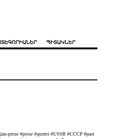
ԱՏԵԳՈՐԻԱՆԵՐ
ՊԻՏԱԿՆԵՐ
ian-prose #prose #quotes #USSR #СССР #past