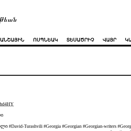
թեան
ՒԱՆՇԱՅԻՆ
ՈՍՊՆԵԱԿ
ՏԵՍԱԾՐԻՉ
ՎԱՅՐ
Կ
Zlhd4HY
ლი
David-Turashvili #Georgia #Georgian #Georgian-writers #Georg