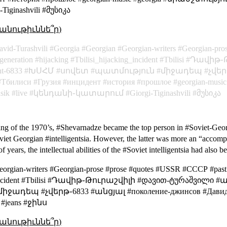
ginashvili #მუსიკა
անութիւննե՞ր)
avid-Turashvili
Georgia
Georgian
Georgian-writers
Georgian-pro
generation
hijacking
Tbilisi_hijacking_incident
Tbilisi
Դավիթ֊Թ
ht-6833
ԽՍՀՄ
սովետ
պատմություն
միջադեպ
չվեր
Тбилиси
Грузия
инцидент
история
прошлое
georgian-music
sik
live
կենդանի֊կատարում
Giorgi-Tiginashvili
მუსიკა
ning of the 1970’s, #Shevarnadze became the top person in #Soviet-Georg
iet Georgian #intelligentsia. However, the latter was more an “accompli
of years, the intellectual abilities of the #Soviet intelligentsia had also 
eorgian-writers #Georgian-prose #prose #quotes #USSR #СССР #past 
cking_incident #Tbilisi #Դավիթ֊Թուրաշվիլի #დავით-ტურაშვილ
դեպ #չվերթ֊6833 #անցյալ #поколение-джинсов #Давид-Ту
 #jeans #ջինս
անութիւննե՞ր)