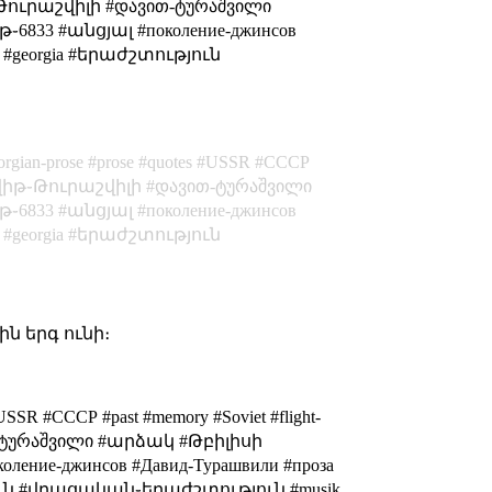
 #Դավիթ֊Թուրաշվիլի #დავით-ტურაშვილი
6833 #անցյալ #поколение-джинсов
ic #georgia #երաժշտություն
rgian-prose
prose
quotes
USSR
СССР
իթ֊Թուրաշվիլի
დავით-ტურაშვილი
թ֊6833
անցյալ
поколение-джинсов
georgia
երաժշտություն
ին երգ ունի։
#USSR #СССР #past #memory #Soviet #flight-
#დავით-ტურაშვილი #արձակ #Թբիլիսի
ение-джинсов #Давид-Турашвили #проза
ություն #վրացական֊երաժշտություն #musik