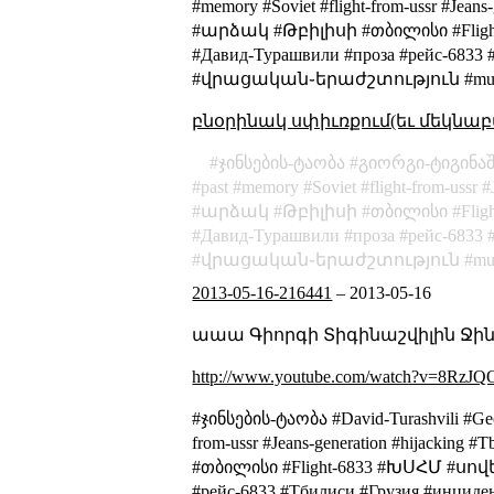
#memory #Soviet #flight-from-ussr #Je
#արձակ #Թբիլիսի #თბილისი #Flig
#Давид-Турашвили #проза #рейс-6833 
#վրացական֊երաժշտություն #musik 
բնօրինակ սփիւռքում(եւ մեկնաբ
ჯინსების-ტაობა
გიორგი-ტიგინა
past
memory
Soviet
flight-from-ussr
արձակ
Թբիլիսի
თბილისი
Flig
Давид-Турашвили
проза
рейс-6833
վրացական֊երաժշտություն
mu
2013-05-16-216441
–
2013-05-16
աաա Գիորգի Տիգինաշվիլին Ջինսեբ
http://www.youtube.com/watch?v=8RzJ
#ჯინსების-ტაობა #David-Turashvili #Geo
from-ussr #Jeans-generation #hijack
#თბილისი #Flight-6833 #ԽՍՀՄ #սո
#рейс-6833 #Тбилиси #Грузия #инци