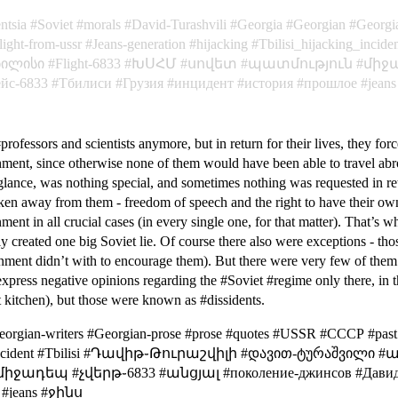
entsia
Soviet
morals
David-Turashvili
Georgia
Georgian
Georgi
flight-from-ussr
Jeans-generation
hijacking
Tbilisi_hijacking_incide
ბილისი
Flight-6833
ԽՍՀՄ
սովետ
պատմություն
միջ
ейс-6833
Тбилиси
Грузия
инцидент
история
прошлое
jeans
professors and scientists anymore, but in return for their lives, they for
ment, since otherwise none of them would have been able to travel abroa
 glance, was nothing special, and sometimes nothing was requested in retu
taken away from them - freedom of speech and the right to have their own
nt in all crucial cases (in every single one, for that matter). That’s w
y created one big Soviet lie. Of course there also were exceptions - th
ment didn’t with to encourage them). But there were very few of them - 
xpress negative opinions regarding the #Soviet #regime only there, in th
t kitchen), but those were known as #dissidents.
eorgian-writers #Georgian-prose #prose #quotes #USSR #СССР #past 
cking_incident #Tbilisi #Դավիթ֊Թուրաշվիլի #დავით-ტურაშვილ
դեպ #չվերթ֊6833 #անցյալ #поколение-джинсов #Давид-Ту
 #jeans #ջինս