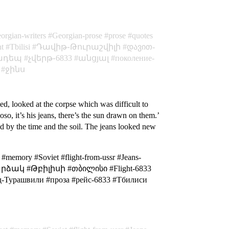
orgian-writers
Georgian-prose
prose
quotes
nt
Tbilisi
Դավիթ֊Թուրաշվիլի
დავით-
ադեպ
չվերթ֊6833
անցյալ
поколение-
ջինս
d, looked at the corpse which was difficult to
so, it’s his jeans, there’s the sun drawn on them.’
d by the time and the soil. The jeans looked new
#memory #Soviet #flight-from-ussr #Jeans-
ი #արձակ #Թբիլիսի #თბილისი #Flight-6833
рашвили #проза #рейс-6833 #Тбилиси