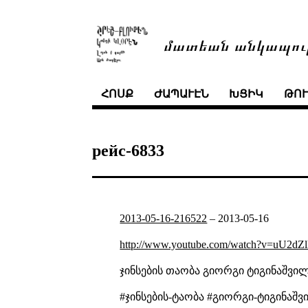
մատեան անկապու
ՀՈՍՔ
ԺԱՊԱՒԷՆ
ԽՑԻԿ
ԹՈ
рейс-6833
2013-05-16-216522
–
2013-05-16
http://www.youtube.com/watch?v=uU2d
ჯინსების თაობა
გიორგი ტიგინაშვი
#ჯინსების-ტაობა #გიორგი-ტიგინაშვილი #