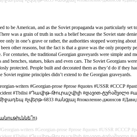
eved to be American, and as the Soviet propaganda was particularly set 
here was a grain of truth in such a belief because the Soviet state denied i
ee only in one’s grave or rather, the authorities stopped worrying abo
en other reasons, but the fact is that a grave was the only property p
rse. For centuries, the traditional Georgian graveyards were simple and 
s and benches, statues, bikes and even cars. The Soviet Georgians were
osly protected. People built and decorated them as they’d do if they had 
The Soviet regime principles didn’t extend to the Georgian graveyards.
eorgian-writers #Georgian-prose #prose #quotes #USSR #СССР #past 
cking_incident #Tbilisi #Դավիթ֊Թուրաշվիլի #დავით-ტურაშვილ
դեպ #չվերթ֊6833 #անցյալ #поколение-джинсов #Давид-Ту
անութիւննե՞ր)
Georgian-writers
Georgian-prose
prose
quotes
USSR
СССР
p
ncident
Tbilisi
Դավիթ֊Թուրաշվիլի
დავით-ტურაშვილი
ա