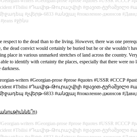
Georgian-writers
Georgian-prose
prose
quotes
USSR
СССР
p
ncident
Tbilisi
Դավիթ֊Թուրաշվիլի
დავით-ტურაშვილი
ա
միջադեպ
չվերթ֊6833
անցյալ
поколение-джинсов
Дави
jeans
ջինս
respect to the dead than to the living. However, there was one prerequi
e, the dead convict would certainly be buried but he or she wouldn’t ha
ting place in various unmarked stretches of land across the country. Very
 able to identify with certainty the places, especially that there were 
e darkness.
eorgian-writers #Georgian-prose #prose #quotes #USSR #СССР #past 
cking_incident #Tbilisi #Դավիթ֊Թուրաշվիլի #დავით-ტურაშვილ
դեպ #չվերթ֊6833 #անցյալ #поколение-джинсов #Давид-Ту
անութիւննե՞ր)
Georgian-writers
Georgian-prose
prose
quotes
USSR
СССР
p
ncident
Tbilisi
Դավիթ֊Թուրաշվիլի
დავით-ტურაშვილი
ա
միջադեպ
չվերթ֊6833
անցյալ
поколение-джинсов
Дави