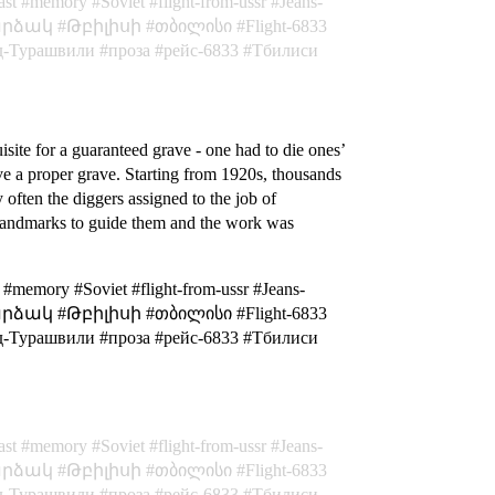
ast
memory
Soviet
flight-from-ussr
Jeans-
րձակ
Թբիլիսի
თბილისი
Flight-6833
д-Турашвили
проза
рейс-6833
Тбилиси
site for a guaranteed grave - one had to die ones’
ve a proper grave. Starting from 1920s, thousands
 often the diggers assigned to the job of
no landmarks to guide them and the work was
#memory #Soviet #flight-from-ussr #Jeans-
ი #արձակ #Թբիլիսի #თბილისი #Flight-6833
рашвили #проза #рейс-6833 #Тбилиси
ast
memory
Soviet
flight-from-ussr
Jeans-
րձակ
Թբիլիսի
თბილისი
Flight-6833
д-Турашвили
проза
рейс-6833
Тбилиси