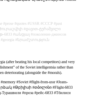
se
prose
quotes
USSR
СССР
past
ուրաշվիլի
დავით-ტურაშვილი
թ֊6833
անցյալ
поколение-джинсов
georgia
երաժշտություն
ia (after beating his local competitors) and very
shment” of the Soviet intelligentsia rather than
been deteriorating (alongside the #morals).
#memory #Soviet #flight-from-ussr #Jeans-
ი #արձակ #Թբիլիսի #თბილისი #Flight-6833
рашвили #проза #рейс-6833 #Тбилиси