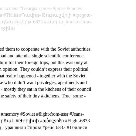
an-writers
Georgian-prose
prose
quotes
nt
Tbilisi
Դավիթ֊Թուրաշվիլի
დავით-
ադեպ
չվերթ֊6833
անցյալ
поколение-
ջինս
ced them to cooperate with the Soviet authorities.
d and attend a single scientific conference.
rn for their foreign trips, but this was only at
 opinion. They couldn’t express their political
hat really happened - together with the Soviet
ose who didn’t want privileges, apartments and
mostly they sat in the kitchens of their council
e safety of their tiny #kitchens. True, some -
#memory #Soviet #flight-from-ussr #Jeans-
ი #արձակ #Թբիլիսի #თბილისი #Flight-6833
рашвили #проза #рейс-6833 #Тбилиси