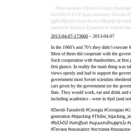
Shevarnadze
Soviet-Georgia
intellig
USSR
СССР
past
memory
Soviet
ტურაშვილი
արձակ
Թբիլիսի
თ
джинсов
Давид-Турашвили
проза
р
2013-04-07-173660
–
2013-04-07
In the 1960’s and 70’s they didn’t execute #
Most of them did cooperate with the govern
Such cooperation with #authorities, at first
first glance. In reality the main thing was 
views openly and had to support the governme
government most Soviet scientists obedientl
cars given by the government (or the govern
flats. They would work, eat and drink and e
including academics - were in #jail (and no
#David-Turashvili #Georgia #Georgian #G
generation #hijacking #Tbilisi_hija
#ԽՍՀՄ #սովետ #պատմություն #միջա
#Грузия #инцидент #история #прошлое