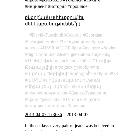
#инцидент #история #прошлое
բնօրինակ սփիւռքում(եւ
մեկնաբանութիւննե՞ր)
David-Turashvili
Georgia
Georgian
Georgian-writers
Georgian-prose
prose
quotes
USSR
СССР
past
memory
Soviet
flight-from-ussr
Jeans-generation
hijacking
Tbilisi_hijacking_incident
Tbilisi
Դավիթ֊
Թուրաշվիլի
დავით-ტურაშვილი
արձակ
Թբիլիսի
თბილისი
Flight-6833
ԽՍՀՄ
սովետ
պատմություն
միջադեպ
չվերթ֊6833
անցյալ
поколение-джинсов
Давид-Турашвили
проза
рейс-6833
Тбилиси
Грузия
инцидент
история
прошлое
2013-04-07-173636
–
2013-04-07
In those days every pair of jeans was believed to