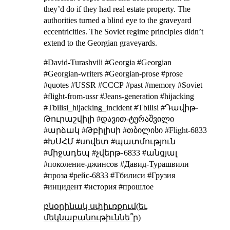
they’d do if they had real estate property. The
authorities turned a blind eye to the graveyard
eccentricities. The Soviet regime principles didn’t
extend to the Georgian graveyards.
#David-Turashvili #Georgia #Georgian
#Georgian-writers #Georgian-prose #prose
#quotes #USSR #СССР #past #memory #Soviet
#flight-from-ussr #Jeans-generation #hijacking
#Tbilisi_hijacking_incident #Tbilisi #Դավիթ֊
Թուրաշվիլի #დავით-ტურაშვილი
#արձակ #Թբիլիսի #თბილისი #Flight-6833
#ԽՍՀՄ #սովետ #պատմություն
#միջադեպ #չվերթ֊6833 #անցյալ
#поколение-джинсов #Давид-Турашвили
#проза #рейс-6833 #Тбилиси #Грузия
#инцидент #история #прошлое
բնօրինակ սփիւռքում(եւ
մեկնաբանութիւննե՞ր)