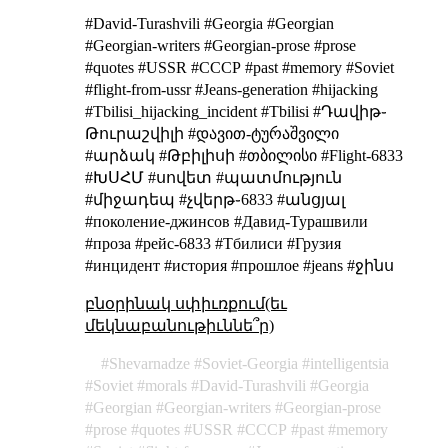
#David-Turashvili #Georgia #Georgian
#Georgian-writers #Georgian-prose #prose
#quotes #USSR #СССР #past #memory #Soviet
#flight-from-ussr #Jeans-generation #hijacking
#Tbilisi_hijacking_incident #Tbilisi #Դավիթ֊
Թուրաշվիլի #დავით-ტურაშვილი
#արձակ #Թբիլիսի #თბილისი #Flight-6833
#ԽՍՀՄ #սովետ #պատմություն
#միջադեպ #չվերթ֊6833 #անցյալ
#поколение-джинсов #Давид-Турашвили
#проза #рейс-6833 #Тбилиси #Грузия
#инцидент #история #прошлое #jeans #ջինս
բնօրինակ սփիւռքում(եւ
մեկնաբանութիւննե՞ր)
Shevarnadze
Soviet-Georgia
intelligentsia
Soviet
morals
David-Turashvili
Georgia
Georgian
Georgian-writers
Georgian-prose
prose
quotes
USSR
СССР
past
memory