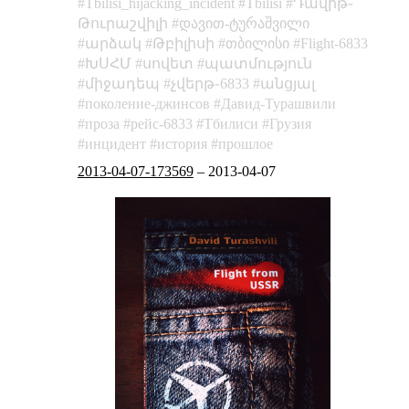
Tbilisi_hijacking_incident
Tbilisi
Դավիթ֊
Թուրաշվիլի
დავით-ტურაშვილი
արձակ
Թբիլիսի
თბილისი
Flight-6833
ԽՍՀՄ
սովետ
պատմություն
միջադեպ
չվերթ֊6833
անցյալ
поколение-джинсов
Давид-Турашвили
проза
рейс-6833
Тбилиси
Грузия
инцидент
история
прошлое
2013-04-07-173569
–
2013-04-07