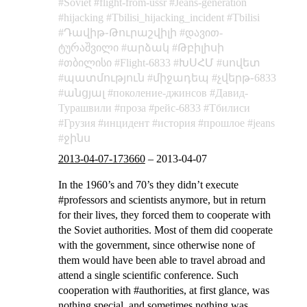
Soviet
flight-from-ussr
Jeans-generation
hijacking
Tbilisi_hijacking_incident
Tbilisi
Դավիթ֊Թուրաշվիլի
დავით-
ტურაშვილი
արձակ
Թբիլիսի
თბილისი
Flight-6833
ԽՍՀՄ
սովետ
պատմություն
միջադեպ
չվերթ֊6833
անցյալ
поколение-джинсов
Давид-
Турашвили
проза
рейс-6833
Тбилиси
Грузия
инцидент
история
прошлое
jeans
ջինս
2013-04-07-173660
–
2013-04-07
In the 1960’s and 70’s they didn’t execute
#professors and scientists anymore, but in return
for their lives, they forced them to cooperate with
the Soviet authorities. Most of them did cooperate
with the government, since otherwise none of
them would have been able to travel abroad and
attend a single scientific conference. Such
cooperation with #authorities, at first glance, was
nothing special, and sometimes nothing was