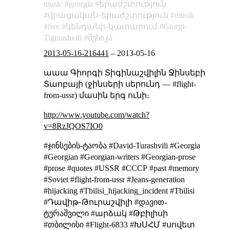
music
georgia
երաժշտություն
վրացական֊երաժշտություն
musik
live
կենդանի֊կատարում
Giorgi-
Tiginashvili
მუსიკა
2013-05-16-216441
–
2013-05-16
աաա Գիորգի Տիգինաշվիլին Ջինսեբի
Տաոբայի (ջինսերի սերունդ — #flight-
from-ussr) մասին երգ ունի։
http://www.youtube.com/watch?
v=8RzJQOS7IO0
#ჯინსების-ტაობა #David-Turashvili #Georgia
#Georgian #Georgian-writers #Georgian-prose
#prose #quotes #USSR #СССР #past #memory
#Soviet #flight-from-ussr #Jeans-generation
#hijacking #Tbilisi_hijacking_incident #Tbilisi
#Դավիթ֊Թուրաշվիլի #დავით-
ტურაშვილი #արձակ #Թբիլիսի
#თბილისი #Flight-6833 #ԽՍՀՄ #սովետ