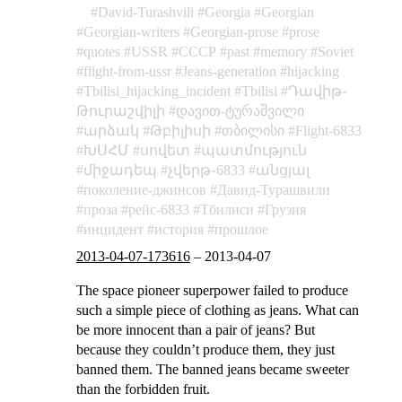
David-Turashvili
Georgia
Georgian
Georgian-writers
Georgian-prose
prose
quotes
USSR
СССР
past
memory
Soviet
flight-from-ussr
Jeans-generation
hijacking
Tbilisi_hijacking_incident
Tbilisi
Դավիթ֊
Թուրաշվիլի
დავით-ტურაშვილი
արձակ
Թբիլիսի
თბილისი
Flight-6833
ԽՍՀՄ
սովետ
պատմություն
միջադեպ
չվերթ֊6833
անցյալ
поколение-джинсов
Давид-Турашвили
проза
рейс-6833
Тбилиси
Грузия
инцидент
история
прошлое
2013-04-07-173616
–
2013-04-07
The space pioneer superpower failed to produce
such a simple piece of clothing as jeans. What can
be more innocent than a pair of jeans? But
because they couldn’t produce them, they just
banned them.
The banned jeans became sweeter
than the forbidden fruit.