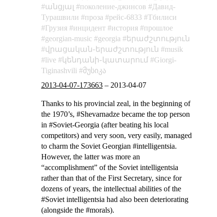
անցյալ
поколение-джинсов
Давид-
Турашвили
проза
рейс-6833
Тбилиси
Грузия
инцидент
история
прошлое
georgian-music
georgia
երաժշտություն
վրացական֊երաժշտություն
musik
live
կենդանի֊կատարում
Giorgi-
Tiginashvili
მუსიკა
2013-04-07-173663
–
2013-04-07
Thanks to his provincial zeal, in the beginning of
the 1970’s, #Shevarnadze became the top person
in #Soviet-Georgia (after beating his local
competitors) and very soon, very easily, managed
to charm the Soviet Georgian #intelligentsia.
However, the latter was more an
“accomplishment” of the Soviet intelligentsia
rather than that of the First Secretary, since for
dozens of years, the intellectual abilities of the
#Soviet intelligentsia had also been deteriorating
(alongside the #morals).