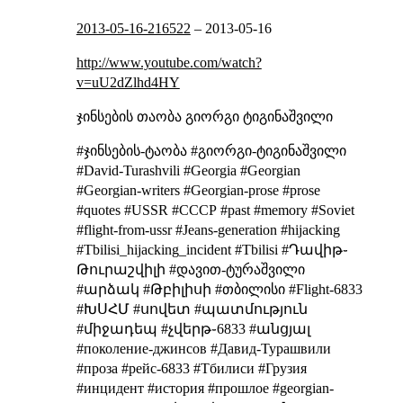
2013-05-16-216522
–
2013-05-16
http://www.youtube.com/watch?
v=uU2dZlhd4HY
ჯინსების თაობა
გიორგი ტიგინაშვილი
#ჯინსების-ტაობა #გიორგი-ტიგინაშვილი
#David-Turashvili #Georgia #Georgian
#Georgian-writers #Georgian-prose #prose
#quotes #USSR #СССР #past #memory #Soviet
#flight-from-ussr #Jeans-generation #hijacking
#Tbilisi_hijacking_incident #Tbilisi #Դավիթ֊
Թուրաշվիլի #დავით-ტურაშვილი
#արձակ #Թբիլիսի #თბილისი #Flight-6833
#ԽՍՀՄ #սովետ #պատմություն
#միջադեպ #չվերթ֊6833 #անցյալ
#поколение-джинсов #Давид-Турашвили
#проза #рейс-6833 #Тбилиси #Грузия
#инцидент #история #прошлое #georgian-