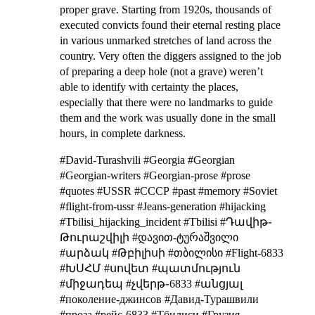
proper grave. Starting from 1920s, thousands of
executed convicts found their eternal resting place
in various unmarked stretches of land across the
country. Very often the diggers assigned to the job
of preparing a deep hole (not a grave) weren’t
able to identify with certainty the places,
especially that there were no landmarks to guide
them and the work was usually done in the small
hours, in complete darkness.
#David-Turashvili #Georgia #Georgian
#Georgian-writers #Georgian-prose #prose
#quotes #USSR #СССР #past #memory #Soviet
#flight-from-ussr #Jeans-generation #hijacking
#Tbilisi_hijacking_incident #Tbilisi #Դավիթ֊
Թուրաշվիլի #დავით-ტურაშვილი
#արձակ #Թբիլիսի #თბილისი #Flight-6833
#ԽՍՀՄ #սովետ #պատմություն
#միջադեպ #չվերթ֊6833 #անցյալ
#поколение-джинсов #Давид-Турашвили
#проза #рейс-6833 #Тбилиси #Грузия