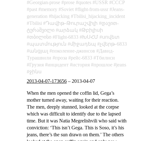
Georgian-prose
prose
quotes
USSR
СССР
past
memory
Soviet
flight-from-ussr
Jeans-
generation
hijacking
Tbilisi_hijacking_incident
Tbilisi
Դավիթ֊Թուրաշվիլի
დავით-
ტურაშვილი
արձակ
Թբիլիսի
თბილისი
Flight-6833
ԽՍՀՄ
սովետ
պատմություն
միջադեպ
չվերթ֊6833
անցյալ
поколение-джинсов
Давид-
Турашвили
проза
рейс-6833
Тбилиси
Грузия
инцидент
история
прошлое
jeans
ջինս
2013-04-07-173656
–
2013-04-07
When the men opened the coffin lid, Gega’s
mother turned away, waiting for their reaction.
The men, deeply stunned, looked at the corpse
which was difficult to identify due to the lapsed
time. But it was Natia Megrelishvili who said with
conviction: ‘This isn’t Gega. This is Soso, it’s his
jeans, there’s the sun drawn on them.’ The others