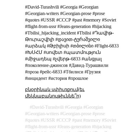
#David-Turashvili #Georgia #Georgian
#Georgian-writers #Georgian-prose #prose
#quotes #USSR #СССР #past #memory #Soviet
#flight-from-ussr #Jeans-generation #hijacking
#Tbilisi_hijacking_incident #Tbilisi #Դավիթ֊
Թուրաշվիլի #დავით-ტურაშვილი
#արձակ #Թբիլիսի #თბილისი #Flight-6833
#ԽՍՀՄ #սովետ #պատմություն
#միջադեպ #չվերթ֊6833 #անցյալ
#поколение-джинсов #Давид-Турашвили
#проза #рейс-6833 #Тбилиси #Грузия
#инцидент #история #прошлое
բնօրինակ սփիւռքում(եւ
մեկնաբանութիւննե՞ր)
David-Turashvili
Georgia
Georgian
Georgian-writers
Georgian-prose
prose
quotes
USSR
СССР
past
memory
Soviet
flight-from-ussr
Jeans-generation
hijacking