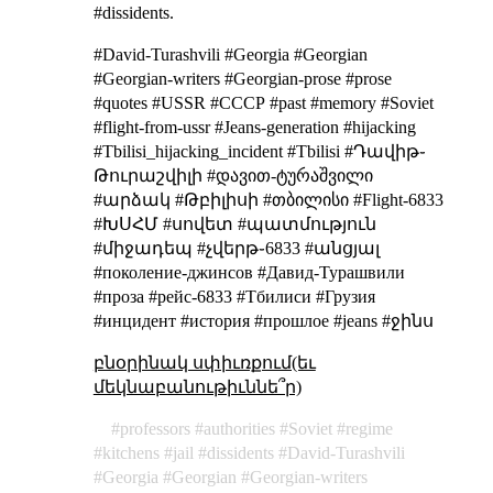
#dissidents.
#David-Turashvili #Georgia #Georgian
#Georgian-writers #Georgian-prose #prose
#quotes #USSR #СССР #past #memory #Soviet
#flight-from-ussr #Jeans-generation #hijacking
#Tbilisi_hijacking_incident #Tbilisi #Դավիթ֊
Թուրաշվիլի #დავით-ტურაშვილი
#արձակ #Թբիլիսի #თბილისი #Flight-6833
#ԽՍՀՄ #սովետ #պատմություն
#միջադեպ #չվերթ֊6833 #անցյալ
#поколение-джинсов #Давид-Турашвили
#проза #рейс-6833 #Тбилиси #Грузия
#инцидент #история #прошлое #jeans #ջինս
բնօրինակ սփիւռքում(եւ
մեկնաբանութիւննե՞ր)
professors
authorities
Soviet
regime
kitchens
jail
dissidents
David-Turashvili
Georgia
Georgian
Georgian-writers