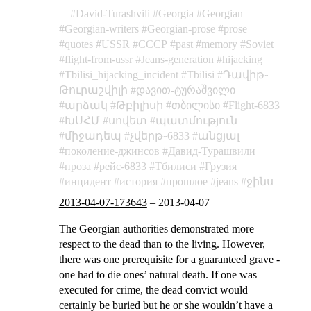
David-Turashvili
Georgia
Georgian
Georgian-writers
Georgian-prose
prose
quotes
USSR
СССР
past
memory
Soviet
flight-from-ussr
Jeans-generation
hijacking
Tbilisi_hijacking_incident
Tbilisi
Դավիթ֊
Թուրաշվիլի
დავით-ტურაშვილი
արձակ
Թբիլիսի
თბილისი
Flight-6833
ԽՍՀՄ
սովետ
պատմություն
միջադեպ
չվերթ֊6833
անցյալ
поколение-джинсов
Давид-Турашвили
проза
рейс-6833
Тбилиси
Грузия
инцидент
история
прошлое
jeans
ջինս
2013-04-07-173643
–
2013-04-07
The Georgian authorities demonstrated more
respect to the dead than to the living. However,
there was one prerequisite for a guaranteed grave -
one had to die ones’ natural death. If one was
executed for crime, the dead convict would
certainly be buried but he or she wouldn’t have a