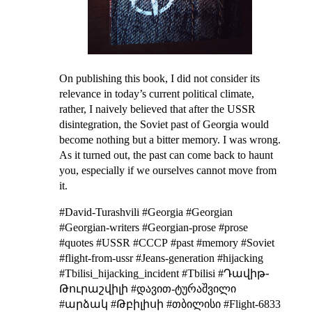
On publishing this book, I did not consider its
relevance in today’s current political climate,
rather, I naively believed that after the USSR
disintegration, the Soviet past of Georgia would
become nothing but a bitter memory. I was wrong.
As it turned out, the past can come back to haunt
you, especially if we ourselves cannot move from
it.
#David-Turashvili #Georgia #Georgian
#Georgian-writers #Georgian-prose #prose
#quotes #USSR #СССР #past #memory #Soviet
#flight-from-ussr #Jeans-generation #hijacking
#Tbilisi_hijacking_incident #Tbilisi #Դավիթ֊
Թուրաշվիլի #დავით-ტურაშვილი
#արձակ #Թբիլիսի #თბილისი #Flight-6833