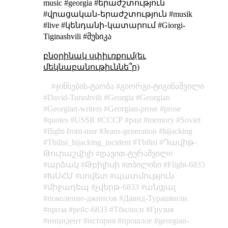
music #georgia #երաժշտություն
#վրացական֊երաժշտություն #musik
#live #կենդանի֊կատարում #Giorgi-
Tiginashvili #მუსიკა
բնօրինակ սփիւռքում(եւ
մեկնաբանութիւննե՞ր)
ჯინსების-ტაობა
გიორგი-ტიგინაშვილი
David-Turashvili
Georgia
Georgian
Georgian-writers
Georgian-prose
prose
quotes
USSR
СССР
past
memory
Soviet
flight-from-ussr
Jeans-generation
hijacking
Tbilisi_hijacking_incident
Tbilisi
Դավիթ֊
Թուրաշվիլի
დავით-ტურაშვილი
արձակ
Թբիլիսի
თბილისი
Flight-6833
ԽՍՀՄ
սովետ
պատմություն
միջադեպ
չվերթ֊6833
անցյալ
поколение-джинсов
Давид-Турашвили
проза
рейс-6833
Тбилиси
Грузия
инцидент
история
прошлое
georgian-