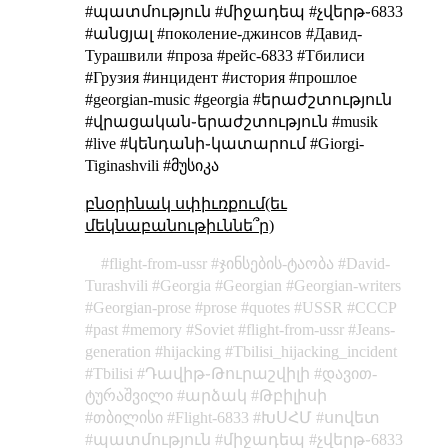
#պատմություն #միջադեպ #չվերթ֊6833
#անցյալ #поколение-джинсов #Давид-
Турашвили #проза #рейс-6833 #Тбилиси
#Грузия #инцидент #история #прошлое
#georgian-music #georgia #երաժշտություն
#վրացական֊երաժշտություն #musik
#live #կենդանի֊կատարում #Giorgi-
Tiginashvili #მუსიკა
բնօրինակ սփիւռքում(եւ
մեկնաբանութիւննե՞ր)
flight-from-ussr
ჯინსების-ტაობა
David-
Turashvili
Georgia
Georgian
Georgian-writers
Georgian-prose
prose
quotes
USSR
СССР
past
memory
Soviet
flight-from-ussr
Jeans-
generation
hijacking
Tbilisi_hijacking_incident
Tbilisi
Դավիթ֊Թուրաշվիլի
დავით-
ტურაშვილი
արձակ
Թբիլիսի
თბილისი
Flight-6833
ԽՍՀՄ
սովետ
պատմություն
միջադեպ
չվերթ֊6833