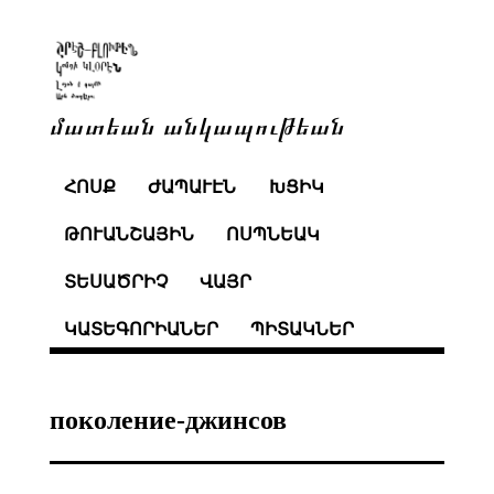
մատեան անկապութեան
ՀՈՍՔ
ԺԱՊԱՒԷՆ
ԽՑԻԿ
ԹՈՒԱՆՇԱՅԻՆ
ՈՍՊՆԵԱԿ
ՏԵՍԱԾՐԻՉ
ՎԱՅՐ
ԿԱՏԵԳՈՐԻԱՆԵՐ
ՊԻՏԱԿՆԵՐ
поколение-джинсов