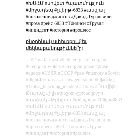
#ԽՍՀՄ #սովետ #պատմություն
#միջադեպ #չվերթ֊6833 #անցյալ
#поколение-джинсов #Давид-Турашвили
#проза #рейс-6833 #Тбилиси #Грузия
#инцидент #история #прошлое
բնօրինակ սփիւռքում(եւ
մեկնաբանութիւննե՞ր)
David-Turashvili
Georgia
Georgian
Georgian-writers
Georgian-prose
prose
quotes
USSR
СССР
past
memory
Soviet
flight-from-ussr
Jeans-generation
hijacking
Tbilisi_hijacking_incident
Tbilisi
Դավիթ֊
Թուրաշվիլի
დავით-ტურაშვილი
արձակ
Թբիլիսի
თბილისი
Flight-6833
ԽՍՀՄ
սովետ
պատմություն
միջադեպ
չվերթ֊6833
անցյալ
поколение-джинсов
Давид-Турашвили
проза
рейс-6833
Тбилиси
Грузия
инцидент
история
прошлое