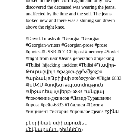
looked at the open coffin again and only now
discovered the deceased was wearing the jeans,
unaffected by the time and the soil. The jeans
looked new and there was a shining sun drawn
above the right knee.
#David-Turashvili #Georgia #Georgian
#Georgian-writers #Georgian-prose #prose
#quotes #USSR #СССР #past #memory #Soviet
#flight-from-ussr #Jeans-generation #hijacking
#Tbilisi_hijacking_incident #Tbilisi #Դավիթ֊
Թուրաշվիլի #დავით-ტურაშვილი
#արձակ #Թբիլիսի #თბილისი #Flight-6833
#ԽՍՀՄ #սովետ #պատմություն
#միջադեպ #չվերթ֊6833 #անցյալ
#поколение-джинсов #Давид-Турашвили
#проза #рейс-6833 #Тбилиси #Грузия
#инцидент #история #прошлое #jeans #ջինս
բնօրինակ սփիւռքում(եւ
մեկնաբանութիւննե՞ր)