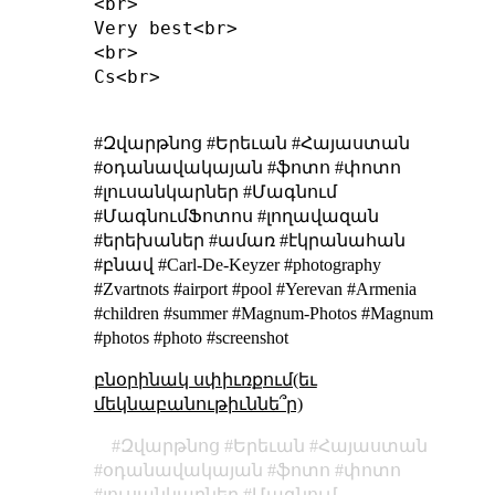
<br>

Very best<br>

<br>

Cs<br>

#Զվարթնոց #Երեւան #Հայաստան
#օդանավակայան #ֆոտո #փոտո
#լուսանկարներ #Մագնում
#ՄագնումՖոտոս #լողավազան
#երեխաներ #ամառ #էկրանահան
#բնավ #Carl-De-Keyzer #photography
#Zvartnots #airport #pool #Yerevan #Armenia
#children #summer #Magnum-Photos #Magnum
#photos #photo #screenshot
բնօրինակ սփիւռքում(եւ
մեկնաբանութիւննե՞ր)
Զվարթնոց
Երեւան
Հայաստան
օդանավակայան
ֆոտո
փոտո
լուսանկարներ
Մագնում