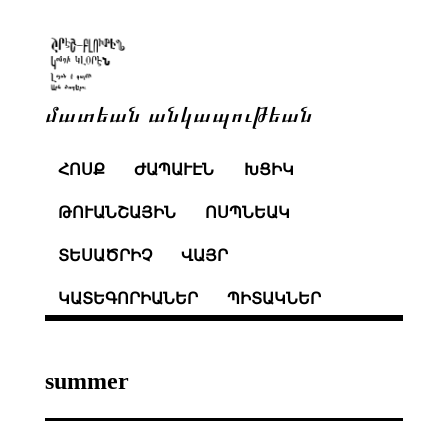
մատեան անկապութեան
ՀՈՍՔ
ԺԱՊԱՒԷՆ
ԽՑԻԿ
ԹՈՒԱՆՇԱՅԻՆ
ՈՍՊՆԵԱԿ
ՏԵՍԱԾՐԻՉ
ՎԱՅՐ
ԿԱՏԵԳՈՐԻԱՆԵՐ
ՊԻՏԱԿՆԵՐ
summer