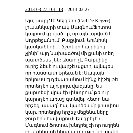
2013-03-27-161113
–
2013-03-27
Այս, Կարլ Դե Կեյզերի (Carl De Keyzer)
լուսանկարի տակ ՄագնումՖոտոս
կայքում գրված էր, որ այն արված է
Ադրբեջանում՝ Բաքվում։ Նունիսկ
կասկածեցի… ճշտեցի հայրիկից,
չլինի՞ այդ նախագծով մի քանի տեղ
պատճենել են։ Ասաց չէ, Բաքվինը
ուրիշ ձեւ է
ու վաբշե ացտոյ
այնպես
որ հաստատ Երեւան է։
Սակայն
երկուսս էլ դժվարանում էինք հիշել թե
որտեղ էր այդ լողավազանը։ Ես
քարտեզի վրա էի փնտրում թե ուր
կարող էր առաջ գտնվել։ Հետո նա
հիշեց, ասաց՝ հա, կարծես մի ջրափոս
կար, որտեղից հրշեջ մեքենաները
ջուր էին հավաքում։
Ես գրել էի
Մագնում Ֆոտոս, խնդրել էի որ ուղղեն
լուսանկարի նկարագրությունը, քանի