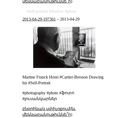
մեկնաբանութիւննե՞ր)
self-portrait
shadow
photo
2013-04-29-197361
–
2013-04-29
Martine Franck
Henri #Cartier-Bresson Drawing
his #Self-Portrait
#photography #photo #ֆոտո
#լուսանկարներ
բնօրինակ սփիւռքում(եւ
մեկնաբանութիւննե՞ր)