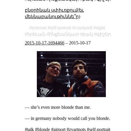
բնօրինակ սփիւռքում(եւ
մեկնաբանութիւննե՞ր)
yerevan
self-portrait
courtyard
night
երեւան
ինքնանկար
բակ
գիշեր
2015-10-17-1694466
–
2015-10-17
— she’s even more blonde than me.
— in germany nobody would call you blonde.
#talk #blonde #airport #zvartnots #self-portrait