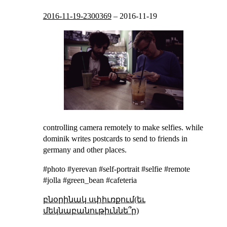
2016-11-19-2300369
–
2016-11-19
controlling camera remotely to make selfies. while
dominik writes postcards to send to friends in
germany and other places.
#photo #yerevan #self-portrait #selfie #remote
#jolla #green_bean #cafeteria
բնօրինակ սփիւռքում(եւ
մեկնաբանութիւննե՞ր)