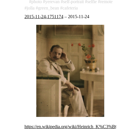
photo
yerevan
self-portrait
selfie
remote
jolla
green_bean
cafeteria
2015-11-24-1751174
–
2015-11-24
https://en.wikipedia.org/wiki/Heinrich_K%C3%BChn