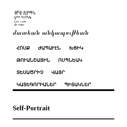
մատեան անկապութեան
ՀՈՍՔ
ԺԱՊԱՒԷՆ
ԽՑԻԿ
ԹՈՒԱՆՇԱՅԻՆ
ՈՍՊՆԵԱԿ
ՏԵՍԱԾՐԻՉ
ՎԱՅՐ
ԿԱՏԵԳՈՐԻԱՆԵՐ
ՊԻՏԱԿՆԵՐ
Self-Portrait