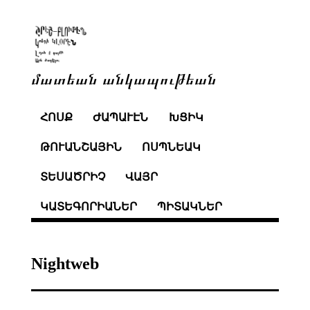
մատեան անկապութեան
ՀՈՍՔ
ԺԱՊԱՒԷՆ
ԽՑԻԿ
ԹՈՒԱՆՇԱՅԻՆ
ՈՍՊՆԵԱԿ
ՏԵՍԱԾՐԻՉ
ՎԱՅՐ
ԿԱՏԵԳՈՐԻԱՆԵՐ
ՊԻՏԱԿՆԵՐ
Nightweb