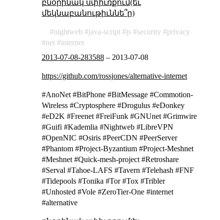
բնօրինակ սփիւռքում(եւ
մեկնաբանութիւննե՞ր)
nightweb
java-script
js
security
privacy
net
internet
2013-07-08-283588
–
2013-07-08
https://github.com/rossjones/alternative-internet
#AnoNet #BitPhone #BitMessage #Commotion-
Wireless #Cryptosphere #Drogulus #eDonkey
#eD2K #Freenet #FreiFunk #GNUnet #Grimwire
#Guifi #Kademlia #Nightweb #LibreVPN
#OpenNIC #Osiris #PeerCDN #PeerServer
#Phantom #Project-Byzantium #Project-Meshnet
#Meshnet #Quick-mesh-project #Retroshare
#Serval #Tahoe-LAFS #Tavern #Telehash #FNF
#Tidepools #Tonika #Tor #Tox #Tribler
#Unhosted #Vole #ZeroTier-One #internet
#alternative