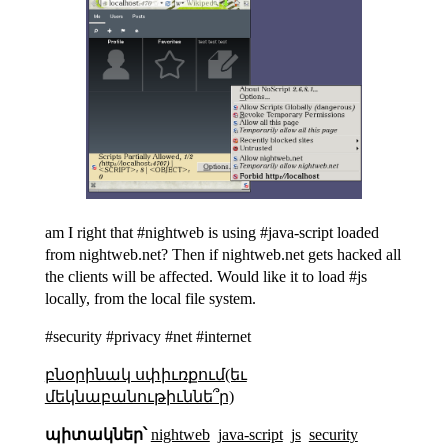
am I right that #nightweb is using #java-script loaded
from nightweb.net? Then if nightweb.net gets hacked all
the clients will be affected. Would like it to load #js
locally, from the local file system.
#security #privacy #net #internet
բնօրինակ սփիւռքում(եւ
մեկնաբանութիւննե՞ր)
պիտակներ՝
nightweb
java-script
js
security