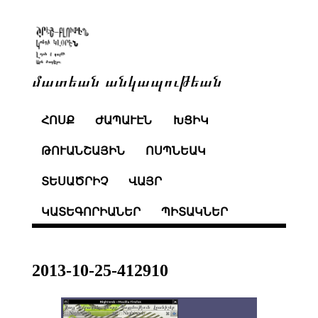
մատեան անկապութեան
ՀՈՍՔ
ԺԱՊԱՒԷՆ
ԽՑԻԿ
ԹՈՒԱՆՇԱՅԻՆ
ՈՍՊՆԵԱԿ
ՏԵՍԱԾՐԻՉ
ՎԱՅՐ
ԿԱՏԵԳՈՐԻԱՆԵՐ
ՊԻՏԱԿՆԵՐ
2013-10-25-412910