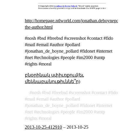
http://homepage.ntlworld.com/jonathan.deboynepollard/c
the-author.html
#nosh #bsd #freebsd #screenshot #contact #fido
#mail #email #author #pollard
#jonathan_de_boyne_pollard #fidonet #internet
#net #technologies #people #im2000 #smtp
#rights #moral
բնօրինակ սփիւռքում(եւ
մեկնաբանութիւննե՞ր)
nosh
bsd
freebsd
screenshot
contact
fido
mail
email
author
pollard
jonathan_de_boyne_pollard
fidonet
internet
net
technologies
people
im2000
smtp
rights
moral
2013-10-25-412910
–
2013-10-25