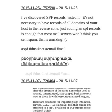
2015-11-25-1752590
–
2015-11-25
i’ve discovered SPF records. tested it - it’s not
necessary to have records of all domains of your
host in the reverse zone. just adding an spf records
is enough that most mail servers won’t think you
sent spam. that is amazing! (:
#spf #dns #net #email #mail
բնօրինակ սփիւռքում(եւ
մեկնաբանութիւննե՞ր)
spf
dns
net
email
mail
2015-11-07-1726464
–
2015-11-07