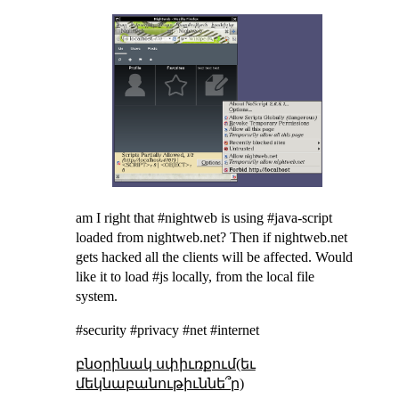
am I right that #nightweb is using #java-script
loaded from nightweb.net? Then if nightweb.net
gets hacked all the clients will be affected. Would
like it to load #js locally, from the local file
system.
#security #privacy #net #internet
բնօրինակ սփիւռքում(եւ
մեկնաբանութիւննե՞ր)