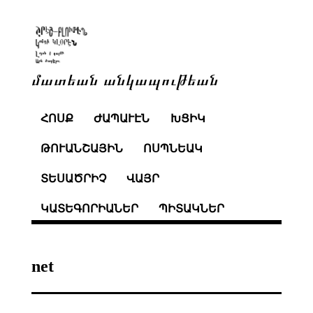
մատեան անկապութեան
ՀՈՍՔ
ԺԱՊԱՒԷՆ
ԽՑԻԿ
ԹՈՒԱՆՇԱՅԻՆ
ՈՍՊՆԵԱԿ
ՏԵՍԱԾՐԻՉ
ՎԱՅՐ
ԿԱՏԵԳՈՐԻԱՆԵՐ
ՊԻՏԱԿՆԵՐ
net