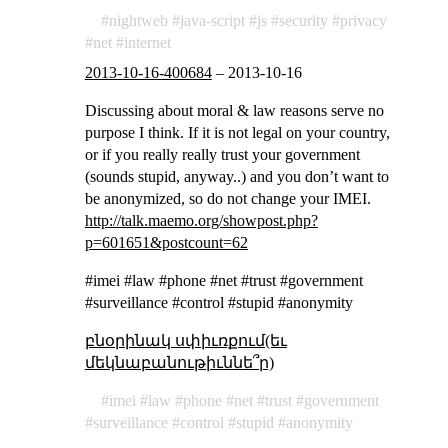
nightweb
java-script
js
security
privacy
net
internet
2013-10-16-400684
–
2013-10-16
Discussing about moral & law reasons serve no
purpose I think. If it is not legal on your country,
or if you really really trust your government
(sounds stupid, anyway..) and you don’t want to
be anonymized, so do not change your IMEI.
http://talk.maemo.org/showpost.php?
p=601651&postcount=62
#imei #law #phone #net #trust #government
#surveillance #control #stupid #anonymity
բնօրինակ սփիւռքում(եւ
մեկնաբանութիւննե՞ր)
imei
law
phone
net
trust
government
surveillance
control
stupid
anonymity