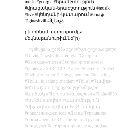
music #georgia #երաժշտություն
#վրացական֊երաժշտություն #musik
#live #կենդանի֊կատարում #Giorgi-
Tiginashvili #მუსიკა
բնօրինակ սփիւռքում(եւ
մեկնաբանութիւննե՞ր)
ჯინსების-ტაობა
გიორგი-ტიგინაშვილი
David-Turashvili
Georgia
Georgian
Georgian-writers
Georgian-prose
prose
quotes
USSR
СССР
past
memory
Soviet
flight-from-ussr
Jeans-generation
hijacking
Tbilisi_hijacking_incident
Tbilisi
Դավիթ֊
Թուրաշվիլի
დავით-ტურაშვილი
արձակ
Թբիլիսի
თბილისი
Flight-6833
ԽՍՀՄ
սովետ
պատմություն
միջադեպ
չվերթ֊6833
անցյալ
поколение-джинсов
Давид-Турашвили
проза
рейс-6833
Тбилиси
Грузия
инцидент
история
прошлое
georgian-