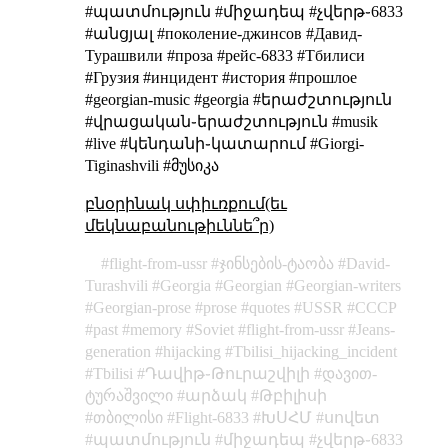
#պատմություն #միջադեպ #չվերթ֊6833
#անցյալ #поколение-джинсов #Давид-
Турашвили #проза #рейс-6833 #Тбилиси
#Грузия #инцидент #история #прошлое
#georgian-music #georgia #երաժշտություն
#վրացական֊երաժշտություն #musik
#live #կենդանի֊կատարում #Giorgi-
Tiginashvili #მუსიკა
բնօրինակ սփիւռքում(եւ
մեկնաբանութիւննե՞ր)
flight-from-ussr
ჯინსების-ტაობა
David-
Turashvili
Georgia
Georgian
Georgian-writers
Georgian-prose
prose
quotes
USSR
СССР
past
memory
Soviet
flight-from-ussr
Jeans-
generation
hijacking
Tbilisi_hijacking_incident
Tbilisi
Դավիթ֊Թուրաշվիլի
დავით-
ტურაშვილი
արձակ
Թբիլիսի
თბილისი
Flight-6833
ԽՍՀՄ
սովետ
պատմություն
միջադեպ
չվերթ֊6833