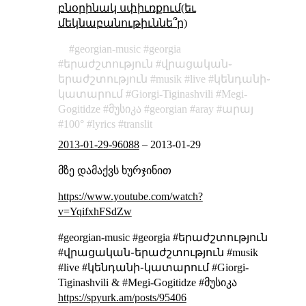
բնօրինակ սփիւռքում(եւ
մեկնաբանութիւննե՞ր)
georgian-music
georgia
երաժշտություն
վրացական֊
երաժշտություն
musik
live
կենդանի֊
կատարում
Giorgi-Tiginashvili
Megi-
Gogitidze
მუსიკა
georgian
aray
արայ
100°
lyrics
translit
2013-01-29-96088
–
2013-01-29
მზე დამაქვს ხურჯინით
https://www.youtube.com/watch?
v=YqifxhFSdZw
#georgian-music #georgia #երաժշտություն
#վրացական֊երաժշտություն #musik
#live #կենդանի֊կատարում #Giorgi-
Tiginashvili & #Megi-Gogitidze #მუსიკა
https://spyurk.am/posts/95406