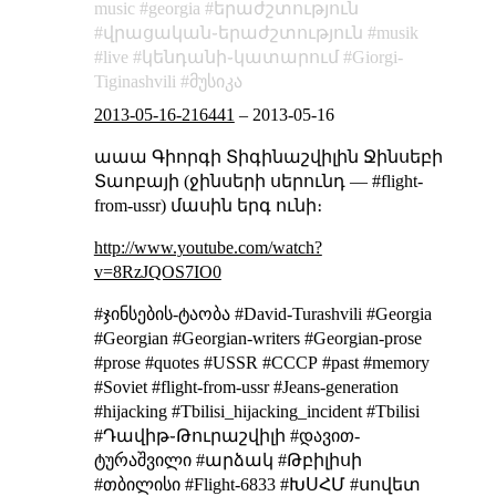
music
georgia
երաժշտություն
վրացական֊երաժշտություն
musik
live
կենդանի֊կատարում
Giorgi-
Tiginashvili
მუსიკა
2013-05-16-216441
–
2013-05-16
աաա Գիորգի Տիգինաշվիլին Ջինսեբի
Տաոբայի (ջինսերի սերունդ — #flight-
from-ussr) մասին երգ ունի։
http://www.youtube.com/watch?
v=8RzJQOS7IO0
#ჯინსების-ტაობა #David-Turashvili #Georgia
#Georgian #Georgian-writers #Georgian-prose
#prose #quotes #USSR #СССР #past #memory
#Soviet #flight-from-ussr #Jeans-generation
#hijacking #Tbilisi_hijacking_incident #Tbilisi
#Դավիթ֊Թուրաշվիլի #დავით-
ტურაშვილი #արձակ #Թբիլիսի
#თბილისი #Flight-6833 #ԽՍՀՄ #սովետ