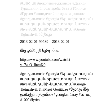
անցյալ
поколение-джинсов
Давид-
Турашвили
проза
рейс-6833
Тбилиси
Грузия
инцидент
история
прошлое
georgian-music
georgia
երաժշտություն
վրացական֊երաժշտություն
musik
live
կենդանի֊կատարում
Giorgi-
Tiginashvili
მუსიკა
2013-02-01-99589
–
2013-02-01
მზე დამაქვს ხურჯინით
https://www.youtube.com/watch?
v=7aaO_lbgqK0
#georgian-music #georgia #երաժշտություն
#վրացական֊երաժշտություն #musik
#live #կենդանի֊կատարում #Giorgi-
Tiginashvili & #Megi-Gogitidze #მუსიკა მზე
დამაქვს ხურჯინით #georgian #aray #արայ
#100° #lyrics