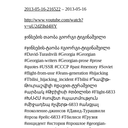
2013-05-16-216522
–
2013-05-16
http://www.youtube.com/watch?
v=uU2dZlhd4HY
ჯინსების თაობა
გიორგი ტიგინაშვილი
#ჯინსების-ტაობა #გიორგი-ტიგინაშვილი
#David-Turashvili #Georgia #Georgian
#Georgian-writers #Georgian-prose #prose
#quotes #USSR #СССР #past #memory #Soviet
#flight-from-ussr #Jeans-generation #hijacking
#Tbilisi_hijacking_incident #Tbilisi #Դավիթ֊
Թուրաշվիլի #დავით-ტურაშვილი
#արձակ #Թբիլիսի #თბილისი #Flight-6833
#ԽՍՀՄ #սովետ #պատմություն
#միջադեպ #չվերթ֊6833 #անցյալ
#поколение-джинсов #Давид-Турашвили
#проза #рейс-6833 #Тбилиси #Грузия
#инцидент #история #прошлое #georgian-