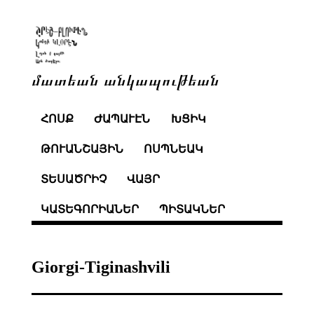
մատեան անկապութեան
ՀՈՍՔ
ԺԱՊԱՒԷՆ
ԽՑԻԿ
ԹՈՒԱՆՇԱՅԻՆ
ՈՍՊՆԵԱԿ
ՏԵՍԱԾՐԻՉ
ՎԱՅՐ
ԿԱՏԵԳՈՐԻԱՆԵՐ
ՊԻՏԱԿՆԵՐ
Giorgi-Tiginashvili