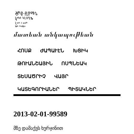
մատեան անկապութեան
ՀՈՍՔ
ԺԱՊԱՒԷՆ
ԽՑԻԿ
ԹՈՒԱՆՇԱՅԻՆ
ՈՍՊՆԵԱԿ
ՏԵՍԱԾՐԻՉ
ՎԱՅՐ
ԿԱՏԵԳՈՐԻԱՆԵՐ
ՊԻՏԱԿՆԵՐ
2013-02-01-99589
მზე დამაქვს ხურჯინით