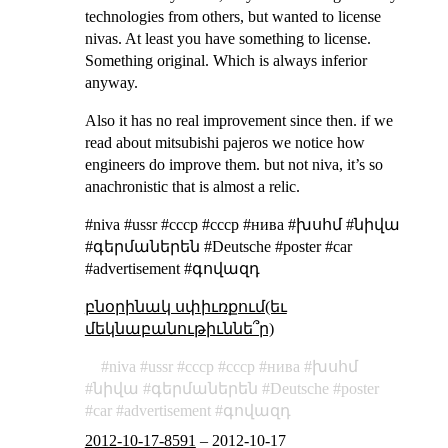
technologies from others, but wanted to license
nivas. At least you have something to license.
Something original. Which is always inferior
anyway.
Also it has no real improvement since then. if we
read about mitsubishi pajeros we notice how
engineers do improve them. but not niva, it’s so
anachronistic that is almost a relic.
#niva #ussr #ссср #cccp #нива #խսհմ #նիվա
#գերմաներեն #Deutsche #poster #car
#advertisement #գովազդ
բնօրինակ սփիւռքում(եւ
մեկնաբանութիւննե՞ր)
niva
ussr
ссср
cccp
нива
խսհմ
նիվա
գերմաներեն
Deutsche
poster
car
advertisement
գովազդ
2012-10-17-8591
–
2012-10-17