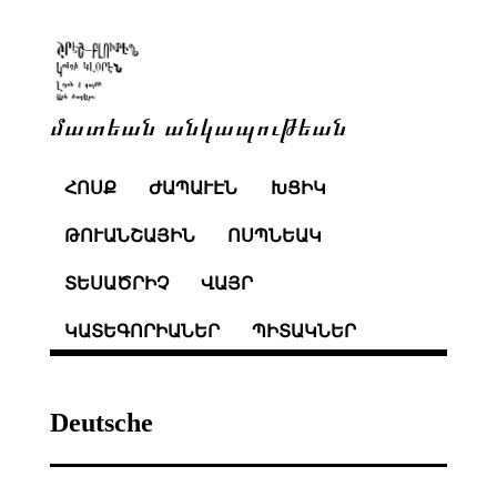
մատեան անկապութեան
ՀՈՍՔ
ԺԱՊԱՒԷՆ
ԽՑԻԿ
ԹՈՒԱՆՇԱՅԻՆ
ՈՍՊՆԵԱԿ
ՏԵՍԱԾՐԻՉ
ՎԱՅՐ
ԿԱՏԵԳՈՐԻԱՆԵՐ
ՊԻՏԱԿՆԵՐ
Deutsche