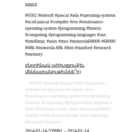
source
#6502 #telesoft #pascal #ada #operating-systems
#ucsd-pascal #compiler #ros #renaissance-
operating-system #programming #history
#computing #programming-languages #sun
#intellimac #unix #msx #motorola68000 #68000
#68k #motorola-68k #ibm #stanford #research
#memory
բնօրինակ սփիւռքում(եւ
մեկնաբանութիւննե՞ր)
6502
telesoft
pascal
ada
operating-
systems
ucsd-pascal
compiler
ros
renaissance-operating-system
programming
history
computing
programming-languages
sun
intellimac
unix
msx
motorola68000
68000
68k
motorola-68k
ibm
stanford
research
memory
2014-01-14-559981
–
2014-01-14