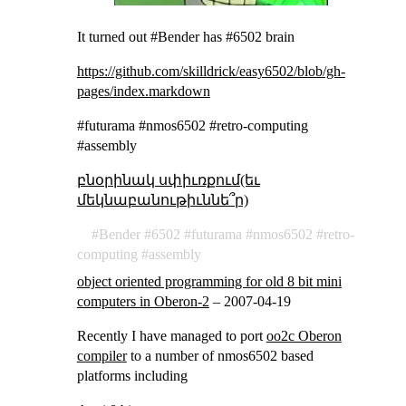
It turned out #Bender has #6502 brain
https://github.com/skilldrick/easy6502/blob/gh-
pages/index.markdown
#futurama #nmos6502 #retro-computing
#assembly
բնօրինակ սփիւռքում(եւ
մեկնաբանութիւննե՞ր)
Bender
6502
futurama
nmos6502
retro-
computing
assembly
object oriented programming for old 8 bit mini
computers in Oberon-2
–
2007-04-19
Recently I have managed to port
oo2c Oberon
compiler
to a number of nmos6502 based
platforms including