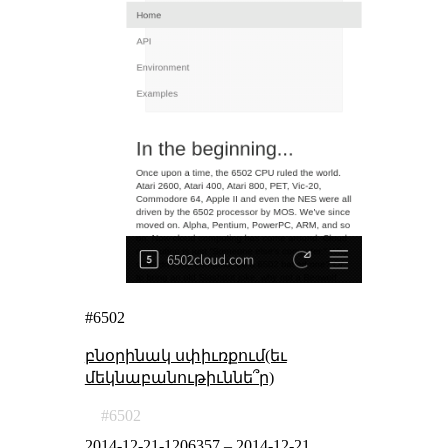
#6502
բնօրինակ սփիւռքում(եւ
մեկնաբանութիւննե՞ր)
6502
2014-12-21-1206357
–
2014-12-21