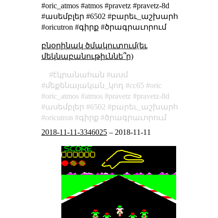
#oric_atmos #atmos #pravetz #pravetz-8d
#ասեմբլեր #6502 #բարեւ_աշխարհ
#oricutron #գիրք #ծրագրաւորում
բնօրինակ ծմակուտում(եւ
մեկնաբանութիւննե՞ր)
էկրանահան
ասմ
մեքենայական_կոդ
cc65
oric
oric_atmos
atmos
pravetz
pravetz-8d
ասեմբլեր
6502
բարեւ_աշխարհ
oricutron
գիրք
ծրագրաւորում
2018-11-11-3346025
–
2018-11-11