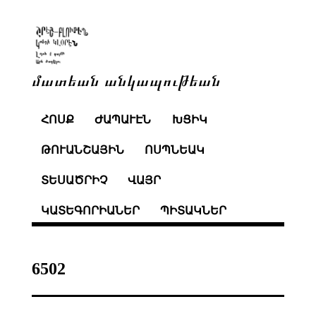
մատեան անկապութեան
ՀՈՍՔ
ԺԱՊԱՒԷՆ
ԽՑԻԿ
ԹՈՒԱՆՇԱՅԻՆ
ՈՍՊՆԵԱԿ
ՏԵՍԱԾՐԻՉ
ՎԱՅՐ
ԿԱՏԵԳՈՐԻԱՆԵՐ
ՊԻՏԱԿՆԵՐ
6502