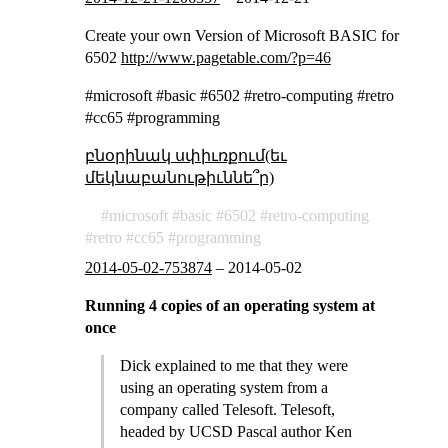
Create your own Version of Microsoft BASIC for
6502
http://www.pagetable.com/?p=46
#microsoft #basic #6502 #retro-computing #retro
#cc65 #programming
բնօրինակ սփիւռքում(եւ
մեկնաբանութիւննե՞ր)
microsoft
basic
6502
retro-computing
retro
cc65
programming
2014-05-02-753874
–
2014-05-02
Running 4 copies of an operating system at
once
Dick explained to me that they were
using an operating system from a
company called Telesoft. Telesoft,
headed by UCSD Pascal author Ken