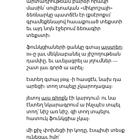
արտադրութեան բարձր որակի
մասին՝ սովէտական «միկրոշայի»
ձեռնարկը պատճէն էր (քսէրոքս)՝
գրամեքենայով հաւաքուած տեքստի
եւ այդ նոյն էջերում ձեռագիր
տեքստի։
ֆունկցիաների ցանկը գտայ
այստեղ
։
iss֊ը լաւ մեկնաբանել ա յիշողութեան
դամփը, եւ աւելացրել ա յղումներ —
շատ լաւ գործ ա արել։
էստեղ գտայ ping ֊ի հասցէն, նախ դա
արեցի։ տող տպելը չկարողացայ։
յետոյ
այս գիրքն
էի կարդում։ ու նա
էնտեղ նկարագրում ա ինչպէս տպել
տող՝ նիշ առ նիշ, զի տող տպելու
հատուկ ֆունկցիա չկայ։
մի քիչ փոխեցի իր կոդը, էսպիսի տեսք
ունեցաւ իմը՝