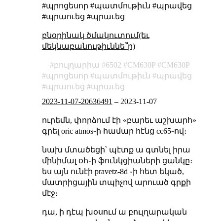
#պրոցեսոր #պատմութիւն #պրավեց
#պրաուեց #պրաւեց
բնօրինակ ծմակուտում(եւ
մեկնաբանութիւննե՞ր)
բուլղարիա
6502
CM630P
СМ630Р
պրոցեսոր
պատմութիւն
պրավեց
պրաուեց
պրաւեց
2023-11-07-20636491
–
2023-11-07
ուրեմն, փորձում էի «բարեւ աշխարհ»
գրել oric atmos֊ի համար հէնց cc65֊ով։
նախ մտածեցի՝ պէտք ա գտնել իրա
մինիմալ օհ֊ի ֆունկցիաների ցանկը։
ես այն ունէի pravetz-8d ֊ի հետ եկած,
մատրիցային տպիչով արուած գրքի
մէջ։
դա, ի դէպ խօսում ա բուլղարական