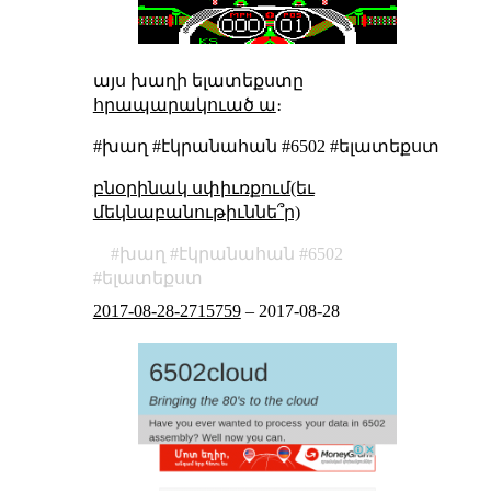
այս խաղի ելատեքստը
հրապարակուած ա
։
#խաղ #էկրանահան #6502 #ելատեքստ
բնօրինակ սփիւռքում(եւ
մեկնաբանութիւննե՞ր)
խաղ
էկրանահան
6502
ելատեքստ
2017-08-28-2715759
–
2017-08-28