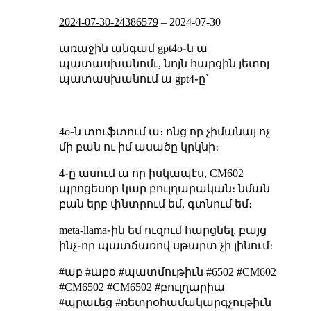
2024-07-30-24386579
–
2024-07-30
առաջին անգամ gpt4o֊ն ա
պատասխանոմւ, նոյն հարցին յետոյ
պատասխանում ա gpt4֊ը՝
4o֊ն տուֆտում ա։ ոնց որ չիմանայ ոչ
մի բան ու իմ ասածը կրկնի։
4֊ը ասում ա որ իսկապէս, CM602
պրոցեսոր կար բուլղարական։ նման
բան երբ փնտրում եմ, գտնում եմ։
meta-llama֊ին եմ ուզում հարցնել, բայց
ինչ֊որ պատճառով սթարտ չի լինում։
#աբ #աբօ #պատմութիւն #6502 #CM602
#СМ6502 #CM6502 #բուլղարիա
#պրաւեց #ռետրօհամակարգչութիւն