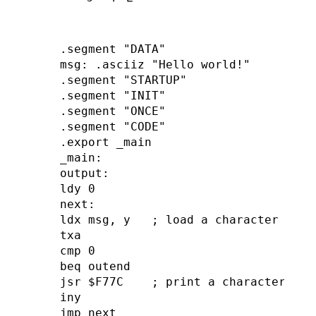
.segment "DATA"

msg: .asciiz "Hello world!"

.segment "STARTUP"

.segment "INIT"

.segment "ONCE"

.segment "CODE"

.export _main

_main:

output:

ldy 0

next:

ldx msg, y   ; load a character to x
txa

cmp 0

beq outend

jsr $F77C    ; print a character

iny

jmp next
