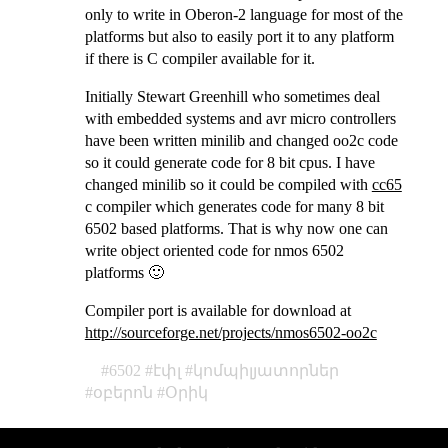
only to write in Oberon-2 language for most of the
platforms but also to easily port it to any platform
if there is C compiler available for it.
Initially Stewart Greenhill who sometimes deal
with embedded systems and avr micro controllers
have been written minilib and changed oo2c code
so it could generate code for 8 bit cpus. I have
changed minilib so it could be compiled with
cc65
c compiler which generates code for many 8 bit
6502 based platforms. That is why now one can
write object oriented code for nmos 6502
platforms 🙂
Compiler port is available for download at
http://sourceforge.net/projects/nmos6502-oo2c
6502
էփլ
կոմպիլյատորներ
օբերոն
Օրիկ