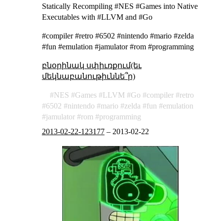
Statically Recompiling #NES #Games into Native
Executables with #LLVM and #Go
#compiler #retro #6502 #nintendo #mario #zelda
#fun #emulation #jamulator #rom #programming
բնօրինակ սփիւռքում(եւ
մեկնաբանութիւննե՞ր)
NES
Games
LLVM
Go
compiler
retro
6502
nintendo
mario
zelda
fun
emulation
jamulator
rom
programming
2013-02-22-123177
–
2013-02-22