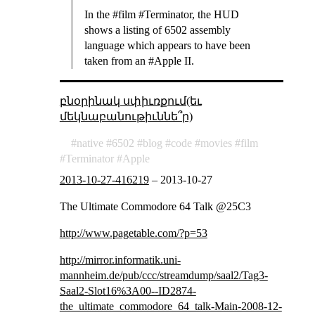
In the #film #Terminator, the HUD
shows a listing of 6502 assembly
language which appears to have been
taken from an #Apple II.
բնօրինակ սփիւռքում(եւ
մեկնաբանութիւննե՞ր)
native
6502
blog
code
movies
film
Terminator
Apple
2013-10-27-416219
–
2013-10-27
The Ultimate Commodore 64 Talk @25C3
http://www.pagetable.com/?p=53
http://mirror.informatik.uni-
mannheim.de/pub/ccc/streamdump/saal2/Tag3-
Saal2-Slot16%3A00--ID2874-
the_ultimate_commodore_64_talk-Main-2008-12-