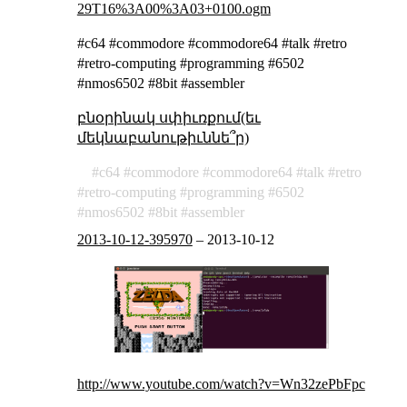
29T16%3A00%3A03+0100.ogm
#c64 #commodore #commodore64 #talk #retro
#retro-computing #programming #6502
#nmos6502 #8bit #assembler
բնօրինակ սփիւռքում(եւ
մեկնաբանութիւննե՞ր)
c64
commodore
commodore64
talk
retro
retro-computing
programming
6502
nmos6502
8bit
assembler
2013-10-12-395970
–
2013-10-12
http://www.youtube.com/watch?v=Wn32zePbFpc