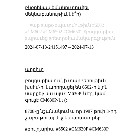
բնօրինակ ծմակուտում(եւ
մեկնաբանութիւննե՞ր)
աբ
աբօ
պատմութիւն
6502
CM602
СМ6502
CM6502
բուլղարիա
պրաւեց
ռետրօհամակարգչութիւն
2024-07-13-24151497
–
2024-07-13
աղբիւր
բուլղարիայում, ի տարբերութիւն
խսհմ֊ի, կարողացել են 6502֊ի կլոն
սարքել։ սա այս CM630P֊ն էր, կամ
գուցէ СМ630Р֊ն։ (:
8708֊ը նշանակում ա որ 1987 թուի 8֊րդ
շաբաթուայ մէջ են արտադրել։
#բուլղարիա #6502 #CM630P #СМ630Р