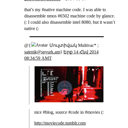
that’s my #native machine code. I was able to
disassemble nmos #6502 machine code by glance.
(: I could also disassemble intel 8080, but it wasn’t
native (:
@{
Մուլտիվակ Multivac* ;
satenik@spyurk.am
}
Երք 14 Հնվ 2014
08:34:59 AMT
nice #blog, source #code in #movies (:
http://moviecode.tumblr.com