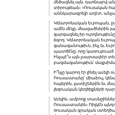
մեծացնել այն, դառնալով 
տիրութեան։ «Ռուսական հա
աննկարագրելի աղէտ, անչա
Կենտրոնական Եւրոպան, ըստ
ամէն մէկը, մնացածներին յ
զարգացնել իր ուրոյնութիւնը
ձգող։ Կենտրոնական Եւրոպ
զանազանութիւն, ինչ եւ Ե
պատճէնը, որը կառուցուած 
Ինչպէ՞ս այն չսարսափէր տես
բազմազանութիւն՝ մաքսիմա
Ի՞նչը կարող էր լինել աւ
Ռուսաստանը՝ միաձուլ, կեն
հայերին, լատիշներին եւ մն
լեզուական կեղծիքների դա
Աւելին, ամբողջ տասնըիննե
Ռուսաստանին։ Ռիլկէն պնդում
ռուսական գրական ստեղծագո