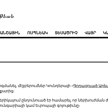
թեան
ՒԱՆՇԱՅԻՆ
ՈՍՊՆԵԱԿ
ՏԵՍԱԾՐԻՉ
ՎԱՅՐ
Կ
գմանել, մէջբերումներ Կունդերայի «
Գողացուած Արե
եքստից։
Ամերիկայում ընդունուած էր համարել, որ ներխուժմա
ունգարիայի կամ Եւրոպայի գոյութիւնը։