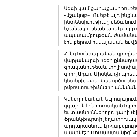
Ազգի կամ քաղաքակրթութեան
«մշակոյթ»։ Ու եթէ այդ ին
ինտենսիւութիւնը մեծանում է
նշանակութեան արժէք, որը 
ապստամբութեան ժամանակ,
էին բերում հսկայական եւ վ
Հէնց հունգարական գրողները
վարչակարգի հզօր քննադատո
գրականութեան, փիլիսոփայո
գրող Ադամ Միցկեւիչի պիեսն 
կեանքի, ստեղծագործութեա
ըմբոստութիւնների աննման հ
Կենտրոնական Եւրոպայում, 
զգայուն էին ռուսական հզ
եւ տասնըիններորդ դարի չե
Ֆրանկֆուրտի յեղափոխակա
արդարացնում էր Հաբսբուրգ
պատնէշը Ռուսաստանից՝ «երկ