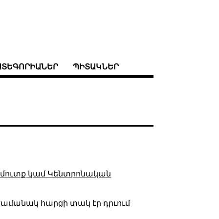
ԱՏԵԳՈՐԻԱՆԵՐ
ՊԻՏԱԿՆԵՐ
ւմուտք կամ Կենտրոնական
ն ժամանակ հարցի տակ էր դրւում