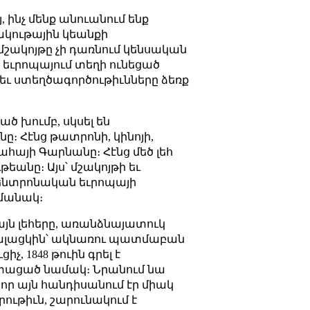
ինչ մենք անուանում ենք
ակութային կեանքի
ւ մշակոյթը չի դառնում կենսական
 եւրոպայում տեղի ունեցած
ւ ստեղծագործութիւնները ձեռք
ծ խումբ, սկսել են
։ Հէնց թատրոնի, կինոյի,
հայի Գարնանը։ Հէնց մեծ լեհ
թեանը։ Այս՝ մշակոյթի եւ
կենտրոնական եւրոպայի
ամանակ։
այն լեհերը, առանձնայատուկ
 Պալացկին՝ ակնառու պատմաբան
 1848 թուին գրել է
ստացած նամակ։ Նրանում նա
որ այն հանդիսանում էր միակ
րութիւն, շարունակում է