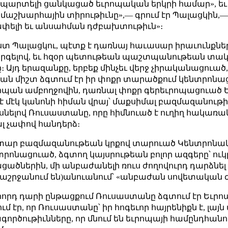
անպարտելի ցանկացած եւրոպական երկրի համար», ե
մաշխարհային տիրութիւնը»,— գրում էր Պալացկին,—
փելի եւ անսահման դժբախտութիւն»։
 Պալացկու, պէտք է դառնայ հաւասար իրաւունքներո
արգելով, եւ հզօր պետութեան պաշտպանութեան տակ գ
։ Այդ երազանքը, երբեք մինչեւ վերջ չիրականացուած, 
ան միշտ ձգտում էր իր փոքր տարածքում կենտրոնաց
ւրոպան ամբողջովին, դառնալ փոքր գերեւրոպացուած
է մէկ կանոնի հիման վրայ՝ մաքսիմալ բազմազանութի
նելով Ռուսաստանը, որը հիմնուած է ուղիղ հակառակ
լ չափով հանդերձ։
ելի օտար բազմազանութեան կրքով տարուած Կենտրոն
տրոնացուած, ձգտող կայսրութեան բոլոր ազգերը՝ ուկ
ացածներին, մի անբաժանելի ռուս ժողովուրդ դարձնել 
րաշրջանում են)անուանում՝ «անբաժան սովետական ժ
րորդ դարի ընթացքում Ռուսաստանը ձգտում էր Եւրոպ
 էր, որ Ռուսաստանը՝ իր հոգեւոր հայրենիքն է, լայն 
րծութիւնները, որ մնում են եւրոպայի համընդհանո