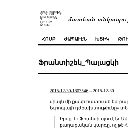
մատեան անկապու
ՀՈՍՔ
ԺԱՊԱՒԷՆ
ԽՑԻԿ
ԹՈ
Ֆրանտիշեկ_Պալացկի
2015-12-30-1803546
–
2015-12-30
միայն մի քանի հատուած եմ թար
Եւրոպայի դժբախտութիւնը
» տ
Իրօք, եւ Ֆրանսիայում, եւ 
քաղաքական կարգը, ոչ թէ Հ