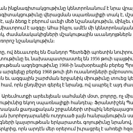
 ինքնագիտակցութիւնը կենտրոնանում է նրա վրայ, 
քնագիտակցութիւնը վերացման սպառնալիքի տակ է, մշ
, այն ձեռք է բերում աւելի մեծ նշանակութիւն, մինչե
միաւորում է ազգը։ Ահա ինչու ամէն մի կենտրոնական
 ժամանակակիցների մշակութային աւանդոյթներն ե
ճռորոշ նշանակութիւն։
, ով ձեւաւորել են Շանդոր Պետեֆի պոետին նուիրուա
ւթիւնը եւ նախապատրաստել են 1956 թուի պայթիւնը
ւթեան ազդեցութիւնը 1968֊ի նախօրեային բերեց Պրա
արգելելը բերեց 1968 թուի լեհ ուսանողների ըմբոստու
ն եւ ազգային շարժման երջանիկ միութիւնը տուեց 
ամ, որն ընդմիշտ գերել է նրանց, ով ապրել է այդ ժ
Արեւմուտքի արեւելեան սահմանի մօտ, բոլորը, ոչ մի
օրութիւնից եկող սպառնալիքի հանդէպ։ Ֆրանտիշեկ
խական քաղաքական շրջանների տիպիկ ներկայացուցիչ,
ն խորհրդարանին ուղղուած լայն հանրայնութիւն 
ների կայսրութեան երկարատեւ գոյութիւնը նրանով, 
րից, որն արդէն մեր օրերում իւրացրել է ահռելի հզօ