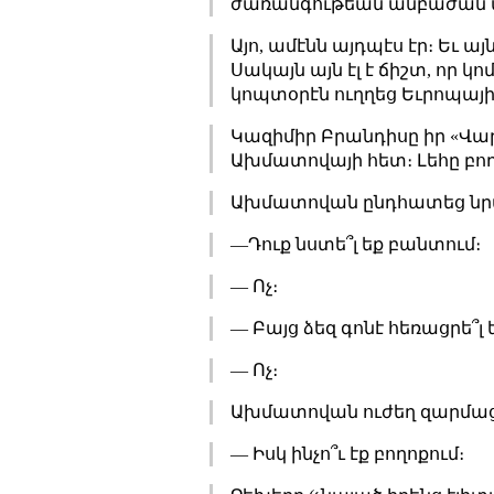
ժառանգութեան անբաժան 
Այո, ամէնն այդպէս էր։ Եւ 
Սակայն այն էլ է ճիշտ, որ
կոպտօրէն ուղղեց Եւրոպայի
Կազիմիր Բրանդիսը իր «Վար
Ախմատովայի հետ։ Լեհը բողո
Ախմատովան ընդհատեց նր
—Դուք նստե՞լ եք բանտում։
— Ոչ։
— Բայց ձեզ գոնէ հեռացրե՞լ 
— Ոչ։
Ախմատովան ուժեղ զարմաց
— Իսկ ինչո՞ւ էք բողոքում։