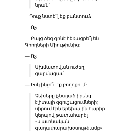
նրան՝
—Դուք նստե՞լ եք բանտում։
— Ոչ։
— Բայց ձեզ գոնէ հեռացրե՞լ են
Գրողների Միութիւնից։
— Ոչ։
Ախմատովան ուժեղ
զարմացաւ՝
— Իսկ ինչո՞ւ էք բողոքում։
Չեխերը (չնայած իրենց
էլիտայի զգուշացումների)
սիրում էին երեխային հարիր
կերպով թափահարել
«սլաւոնական
գաղափարախօսութեամբ»,