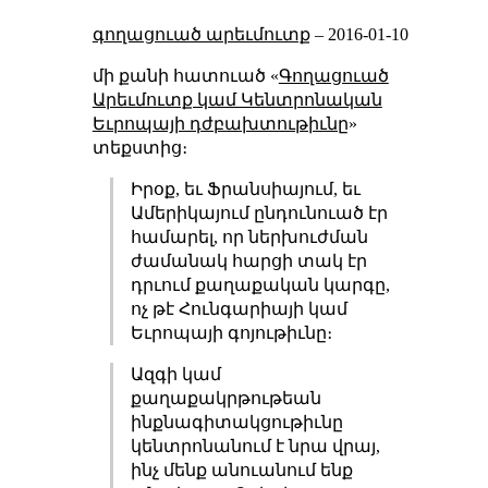
գողացուած արեւմուտք
–
2016-01-10
մի քանի հատուած «
Գողացուած
Արեւմուտք կամ Կենտրոնական
Եւրոպայի դժբախտութիւնը
»
տեքստից։
Իրօք, եւ Ֆրանսիայում, եւ
Ամերիկայում ընդունուած էր
համարել, որ ներխուժման
ժամանակ հարցի տակ էր
դրւում քաղաքական կարգը,
ոչ թէ Հունգարիայի կամ
Եւրոպայի գոյութիւնը։
Ազգի կամ
քաղաքակրթութեան
ինքնագիտակցութիւնը
կենտրոնանում է նրա վրայ,
ինչ մենք անուանում ենք