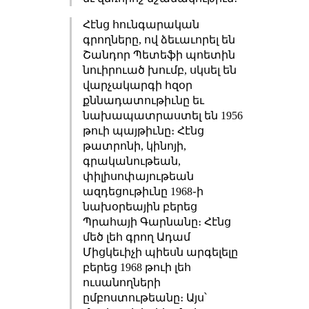
Հէնց հունգարական
գրողները, ով ձեւաւորել են
Շանդոր Պետեֆի պոետին
նուիրուած խումբ, սկսել են
վարչակարգի հզօր
քննադատութիւնը եւ
նախապատրաստել են 1956
թուի պայթիւնը։ Հէնց
թատրոնի, կինոյի,
գրականութեան,
փիլիսոփայութեան
ազդեցութիւնը 1968֊ի
նախօրեային բերեց
Պրահայի Գարնանը։ Հէնց
մեծ լեհ գրող Ադամ
Միցկեւիչի պիեսն արգելելը
բերեց 1968 թուի լեհ
ուսանողների
ըմբոստութեանը։ Այս՝