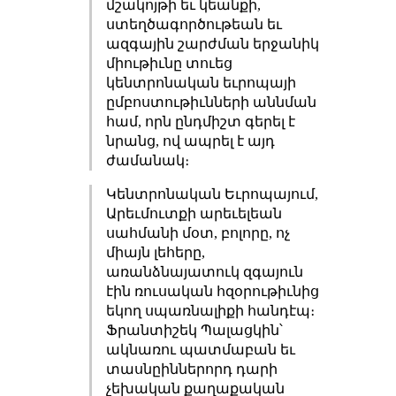
մշակոյթի եւ կեանքի,
ստեղծագործութեան եւ
ազգային շարժման երջանիկ
միութիւնը տուեց
կենտրոնական եւրոպայի
ըմբոստութիւնների աննման
համ, որն ընդմիշտ գերել է
նրանց, ով ապրել է այդ
ժամանակ։
Կենտրոնական Եւրոպայում,
Արեւմուտքի արեւելեան
սահմանի մօտ, բոլորը, ոչ
միայն լեհերը,
առանձնայատուկ զգայուն
էին ռուսական հզօրութիւնից
եկող սպառնալիքի հանդէպ։
Ֆրանտիշեկ Պալացկին՝
ակնառու պատմաբան եւ
տասնըիններորդ դարի
չեխական քաղաքական