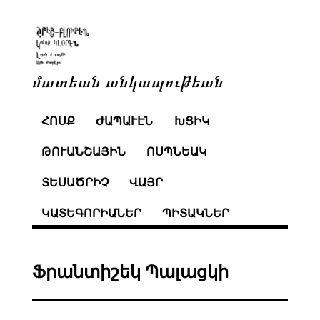
մատեան անկապութեան
ՀՈՍՔ
ԺԱՊԱՒԷՆ
ԽՑԻԿ
ԹՈՒԱՆՇԱՅԻՆ
ՈՍՊՆԵԱԿ
ՏԵՍԱԾՐԻՉ
ՎԱՅՐ
ԿԱՏԵԳՈՐԻԱՆԵՐ
ՊԻՏԱԿՆԵՐ
Ֆրանտիշեկ Պալացկի