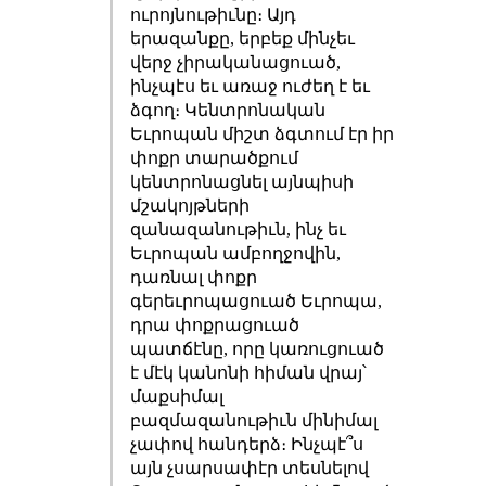
ուրոյնութիւնը։ Այդ
երազանքը, երբեք մինչեւ
վերջ չիրականացուած,
ինչպէս եւ առաջ ուժեղ է եւ
ձգող։ Կենտրոնական
Եւրոպան միշտ ձգտում էր իր
փոքր տարածքում
կենտրոնացնել այնպիսի
մշակոյթների
զանազանութիւն, ինչ եւ
Եւրոպան ամբողջովին,
դառնալ փոքր
գերեւրոպացուած Եւրոպա,
դրա փոքրացուած
պատճէնը, որը կառուցուած
է մէկ կանոնի հիման վրայ՝
մաքսիմալ
բազմազանութիւն մինիմալ
չափով հանդերձ։ Ինչպէ՞ս
այն չսարսափէր տեսնելով