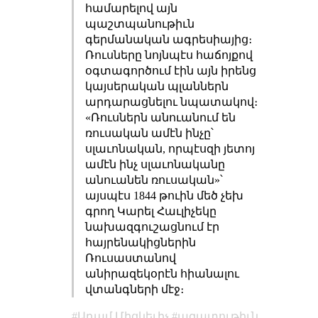
համարելով այն
պաշտպանութիւն
գերմանական ագրեսիայից։
Ռուսները նոյնպէս հաճոյքով
օգտագործում էին այն իրենց
կայսերական պլաններն
արդարացնելու նպատակով։
«Ռուսներն անուանում են
ռուսական ամէն ինչը՝
սլաւոնական, որպէսզի յետոյ
ամէն ինչ սլաւոնականը
անուանեն ռուսական»՝
այսպէս 1844 թուին մեծ չեխ
գրող Կարել Հաւլիչեկը
նախազգուշացնում էր
հայրենակիցներին
Ռուսաստանով
անիրազեկօրէն հիանալու
վտանգների մէջ։
Ադամ Միցկեւիչ
ազատութիւն