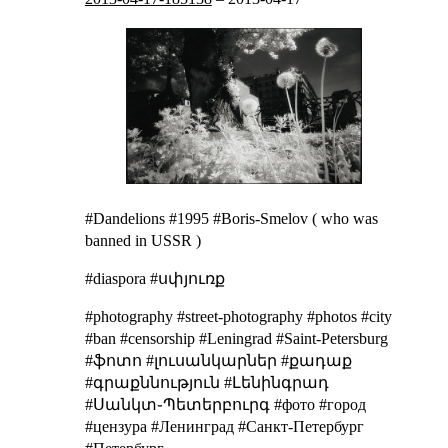
#Dandelions #1995 #Boris-Smelov (
who was
banned in USSR
)
#diaspora #սփյուռք
#photography #street-photography #photos #city
#ban #censorship #Leningrad #Saint-Petersburg
#ֆոտո #լուսանկարներ #քադաք
#գրաքննություն #Լենինգրադ
#Սանկտ֊Պետերբուրգ #фото #город
#цензура #Ленинград #Санкт-Петербург