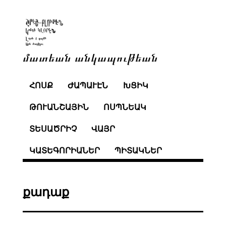
մատեան անկապութեան
ՀՈՍՔ
ԺԱՊԱՒԷՆ
ԽՑԻԿ
ԹՈՒԱՆՇԱՅԻՆ
ՈՍՊՆԵԱԿ
ՏԵՍԱԾՐԻՉ
ՎԱՅՐ
ԿԱՏԵԳՈՐԻԱՆԵՐ
ՊԻՏԱԿՆԵՐ
քադաք