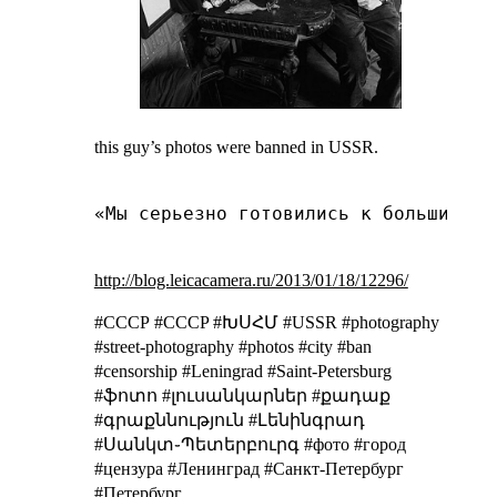
this guy’s photos were banned in USSR.
«Мы серьезно готовились к большим съ
http://blog.leicacamera.ru/2013/01/18/12296/
#СССР #CCCP #ԽՍՀՄ #USSR
#photography
#street-photography #photos #city #ban
#censorship #Leningrad #Saint-Petersburg
#ֆոտո #լուսանկարներ #քադաք
#գրաքննություն #Լենինգրադ
#Սանկտ֊Պետերբուրգ
#фото #город
#цензура #Ленинград #Санкт-Петербург
#Петербург