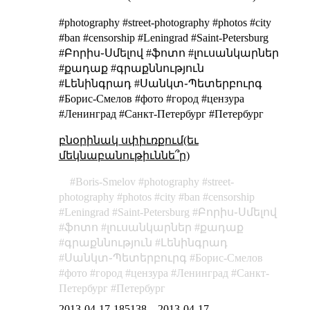
#photography #street-photography #photos #city
#ban #censorship #Leningrad #Saint-Petersburg
#Բորիս֊Սմելով #ֆոտո #լուսանկարներ
#քադաք #գրաքննություն
#Լենինգրադ #Սանկտ֊Պետերբուրգ
#Борис-Смелов #фото #город #цензура
#Ленинград #Санкт-Петербург #Петербург
բնօրինակ սփիւռքում(եւ
մեկնաբանութիւննե՞ր)
Boris-Smelov
photography
street-
photography
photos
city
ban
censorship
Leningrad
Saint-Petersburg
Բորիս֊Սմելով
ֆոտո
լուսանկարներ
քադաք
գրաքննություն
Լենինգրադ
Սանկտ֊Պետերբուրգ
Борис-Смелов
фото
город
цензура
Ленинград
Санкт-
Петербург
Петербург
2013-04-17-185138
–
2013-04-17