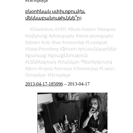
#Петербург
բնօրինակ սփիւռքում(եւ
մեկնաբանութիւննե՞ր)
Dandelions
1995
Boris-Smelov
diaspora
սփյուռք
photography
street-photography
photos
city
ban
censorship
Leningrad
Saint-Petersburg
ֆոտո
լուսանկարներ
քադաք
գրաքննություն
Լենինգրադ
Սանկտ֊Պետերբուրգ
фото
город
цензура
Ленинград
Санкт-
Петербург
Петербург
2013-04-17-185096
–
2013-04-17