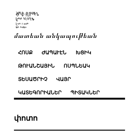
մատեան անկապութեան
ՀՈՍՔ
ԺԱՊԱՒԷՆ
ԽՑԻԿ
ԹՈՒԱՆՇԱՅԻՆ
ՈՍՊՆԵԱԿ
ՏԵՍԱԾՐԻՉ
ՎԱՅՐ
ԿԱՏԵԳՈՐԻԱՆԵՐ
ՊԻՏԱԿՆԵՐ
փոտո