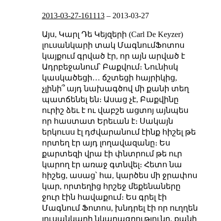
2013-03-27-161113
–
2013-03-27
Այս, Կարլ Դե Կեյզերի (Carl De Keyzer)
լուսանկարի տակ ՄագնումՖոտոս
կայքում գրված էր, որ այն արված է
Ադրբեջանում՝ Բաքվում։ Նունիսկ
կասկածեցի… ճշտեցի հայրիկից,
չլինի՞ այդ նախագծով մի քանի տեղ
պատճենել են։ Ասաց չէ, Բաքվինը
ուրիշ ձեւ է
ու վաբշե ացտոյ
այնպես
որ հաստատ Երեւան է։
Սակայն
երկուսս էլ դժվարանում էինք հիշել թե
որտեղ էր այդ լողավազանը։ Ես
քարտեզի վրա էի փնտրում թե ուր
կարող էր առաջ գտնվել։ Հետո նա
հիշեց, ասաց՝ հա, կարծես մի ջրափոս
կար, որտեղից հրշեջ մեքենաները
ջուր էին հավաքում։
Ես գրել էի
Մագնում Ֆոտոս, խնդրել էի որ ուղղեն
լուսանկարի նկարագրությունը, քանի