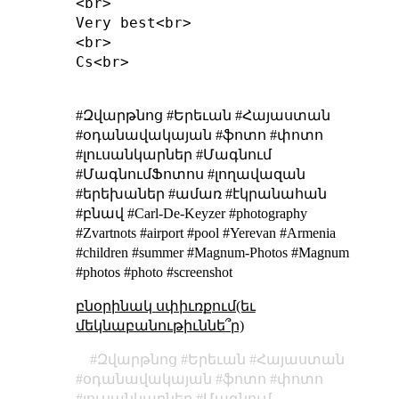
<br>

Very best<br>

<br>

Cs<br>

#Զվարթնոց #Երեւան #Հայաստան
#օդանավակայան #ֆոտո #փոտո
#լուսանկարներ #Մագնում
#ՄագնումՖոտոս #լողավազան
#երեխաներ #ամառ #էկրանահան
#բնավ #Carl-De-Keyzer #photography
#Zvartnots #airport #pool #Yerevan #Armenia
#children #summer #Magnum-Photos #Magnum
#photos #photo #screenshot
բնօրինակ սփիւռքում(եւ
մեկնաբանութիւննե՞ր)
Զվարթնոց
Երեւան
Հայաստան
օդանավակայան
ֆոտո
փոտո
լուսանկարներ
Մագնում