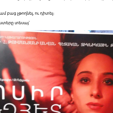
մ բաց չթողնել, ու դիտել։
ոստերը տեսայ՝