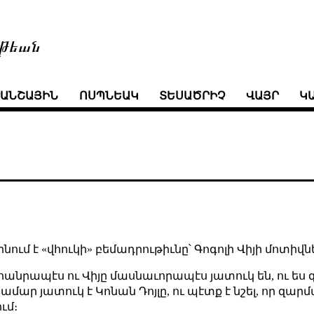
թեան
ՒԱՆՇԱՅԻՆ
ՈՍՊՆԵԱԿ
ՏԵՍԱԾՐԻՉ
ՎԱՅՐ
Կ
ինում է «վհուկի» բեմադրութիւնը՝ Գոգոլի Վիյի մոտիվն
հանրապէս ու Վիյը մասնաւորապէս յատուկ են, ու ես 
համար յատուկ է Կոնան Դոյլը, ու պէտք է նշել, որ զա
ւմ։