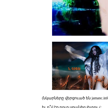
(նկարները վերցուած են jamanc.info
եւ ո՞վ էք դուք սրանից յետոյ։ (: