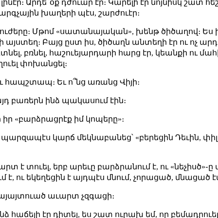
 լինէր։ Արդե՞օք դժուար էր։ Կարելի էր նոյնիսկ շատ 
կարգչային խաղերի պէս, շարժուէր։
ար ուժերը։ Մթոմ «սատանայական», խենթ ծիծաղով։ Ես ի
ի այստեղ։ Բայց ըստ իս, ծիծաղն անտեղի էր ու ոչ ար
նել, բռնել, հաշուեյարդարի հարց էր, կեանքի ու մահի
ողուել փոխանցել։
ւ հապշտապ։ Եւ ո՞նց առանց Վիյի։
 այդ բառերն ինձ պակասում էին։
՞ր իր «բարձրացրէք իմ կոպերը»։
պարզապէս կարճ մեկնաբանեց՝ «բերեցին Դեւին, փիլի
տ է տուել, երբ արեւը բարձրանում է, ու «նեչիսծ»֊ը 
մ է, ու եկեղեցին է այդպէս մնում, չորացած, մնացած 
տայայտուած աւարտ չզգացի։
ինձ հաճելի էր դիտել, ես շատ ուրախ եմ, որ բեմադրուել 