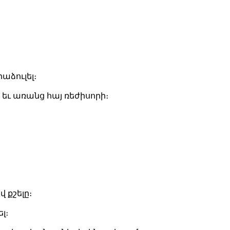
աձուլել։
։ եւ առանց հայ ռեժիսորի։
 քշելը։
լ։