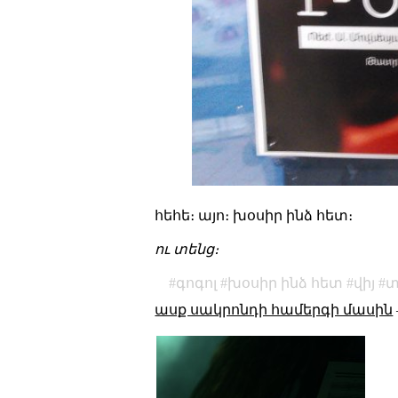
հեհե։ այո։ խօսիր ինձ հետ։
ու տենց։
գոգոլ
խօսիր ինձ հետ
վիյ
տ
ասք սակրոնդի համերգի մասին