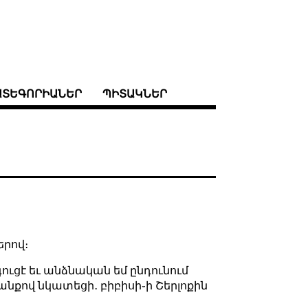
ԱՏԵԳՈՐԻԱՆԵՐ
ՊԻՏԱԿՆԵՐ
երով։
գուցէ եւ անձնական եմ ընդունում
րմանքով նկատեցի․ բիբիսի֊ի Շերլոքին