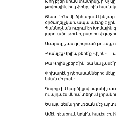
Թող քշեր նրան տատիկը, ի՞նչ կը
թռվռային, իսկ ֆոնը, հին համա
Յետոյ՝ ի՛նչ մի ծիծաղում էին չ
ծիծաղել չկար, ապա պէտք է չլին
Պաննոչկան ուզում էր Խոմային գտ
լարուածութիւնը, ըստ իս չի յաջ
Աւարտը շատ լղոզուած թուաց, ո
«Կանչէք Վիյին, բերէ՛ք Վիյին» —
Բա Վիյին չբերէ՞ին, բա նա չասէ
Փոխարէնը դերասաններից մէկը 
նման մի բան։
Գոգոլը իմ կարծիքով սպանիչ աւար
ու այդպէս մնում տեղում չորանու
Ես այս բեմադրութեան մէջ ար
Ամէն դէպքում, կրկին, հաւէս էր, 