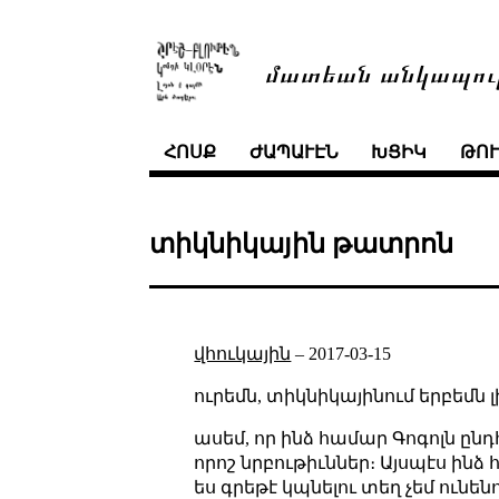
մատեան անկապու
ՀՈՍՔ
ԺԱՊԱՒԷՆ
ԽՑԻԿ
ԹՈ
տիկնիկային թատրոն
վհուկային
–
2017-03-15
ուրեմն, տիկնիկայինում երբեմն լ
ասեմ, որ ինձ համար Գոգոլն ընդ
որոշ նրբութիւններ։ Այսպէս ինձ 
ես գրեթէ կպնելու տեղ չեմ ունենո