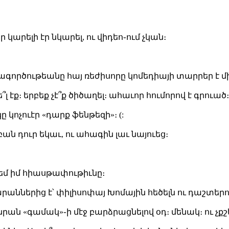
կարելի էր նկարել, ու վիդեո֊ում չկան։
գործութեանը հայ ռեժիսորը կոմեդիայի տարրեր է մի
՞լ էք։ երբեք չէ՞ք ծիծաղել։ ահաւոր հումորով է գրուած
ը կոչուէր «դարք ֆենթեզի»։ (:
ան դուր եկաւ, ու ահագին լաւ նայուեց։
տեմ իմ հիասթափութիւնը։
րաններից է՝ փիլիսոփայ Խոմային հեծելն ու դաշտերով
րան «գամակ»֊ի մէջ բարձրացնելով օդ։ մենակ։ ու չքշե