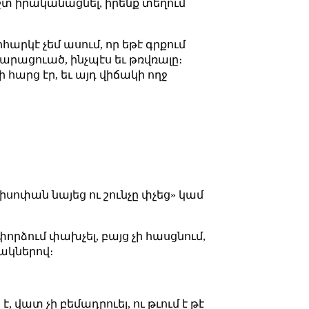
հեշտ իրականացնել, իրենք տեղում
հարկէ չեմ ասում, որ եթէ գրքում
դարացուած, ինչպէս եւ թռվռալը։
 հարց էր, եւ այդ վիճակի ողջ
սոփան նայեց ու շունչը փչեց» կամ
փորձում փախչել, բայց չի հասցնում,
էակներով։
է, վատ չի բեմադրուել, ու թւում է թէ