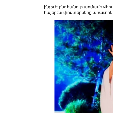
ինչեւէ։ ընդհանուր առմամբ Վհու
հայերէն։ փոստերները ահաւորն 