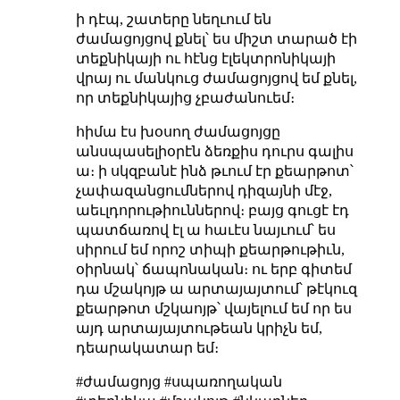
ի դէպ, շատերը նեղւում են
ժամացոյցով քնել՝ ես միշտ տարած էի
տեքնիկայի ու հէնց էլեկտրոնիկայի
վրայ ու մանկուց ժամացոյցով եմ քնել,
որ տեքնիկայից չբաժանուեմ։
հիմա էս խօսող ժամացոյցը
անսպասելիօրէն ձեռքիս դուրս գալիս
ա։ ի սկզբանէ ինձ թւում էր քեարթոտ՝
չափազանցումներով դիզայնի մէջ,
աեւլդորութիուններով։ բայց գուցէ էդ
պատճառով էլ ա հաւէս նայւում՝ ես
սիրում եմ որոշ տիպի քեարթութիւն,
օիրնակ՝ ճապոնական։ ու երբ գիտեմ
դա մշակոյթ ա արտայայտում՝ թէկուզ
քեարթոտ մշկաոյթ՝ վայելում եմ որ ես
այդ արտայայտութեան կրիչն եմ,
դեարակատար եմ։
#ժամացոյց #սպառողական