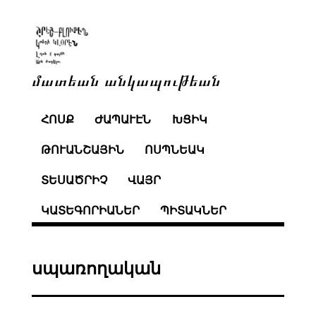
մատեան անկապութեան
ՀՈՍՔ
ԺԱՊԱՒԷՆ
ԽՑԻԿ
ԹՈՒԱՆՇԱՅԻՆ
ՈՍՊՆԵԱԿ
ՏԵՍԱԾՐԻՉ
ՎԱՅՐ
ԿԱՏԵԳՈՐԻԱՆԵՐ
ՊԻՏԱԿՆԵՐ
սպառողական