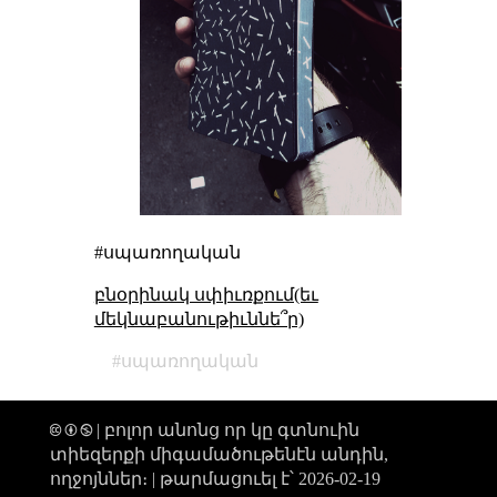
#սպառողական
բնօրինակ սփիւռքում(եւ
մեկնաբանութիւննե՞ր)
սպառողական
🅭 🅯 🄏 | բոլոր անոնց որ կը գտնուին
տիեզերքի միգամածութենէն անդին,
ողջոյններ։ |
թարմացուել է՝ 2026-02-19