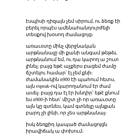
էսպիսի դիզայն չեմ սիրում, ու ձեռք էի
բերել որպէս ամենահանդուրժելի
տեսքով խօսող ժամացոյց։
առաւօտը մինչ վերջնական
արթնանալը մի քանի անգամ թեթեւ
արթնանում եմ, ու դա կարող ա շուտ
լինել։ բայց եթէ աչքերս բացեմ ժամը
ճշտելու համար՝ էլ չեմ քնի։
ժամանակին n900 էի պահում հետս,
այն espeak֊ով կարողանում էր ժամ
ասել։ բայց դա էլ էր խնդիր՝ եթէ քնում
ես n900֊ի հետ՝ միշտ չի որ առաւօտը
այն կը գտնես, կամ գտնելը այնքան
բարդ չի լինի, որ չես արթնանայ։
իսկ ձեռքիդ կապած ժամացոյցն
իրավիճակ ա փոխում։