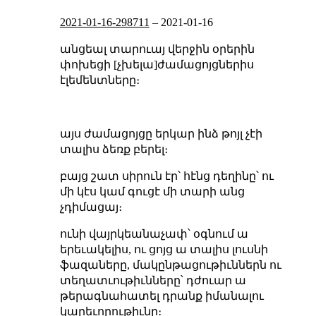
2021-01-16-298711
–
2021-01-16
անցեալ տարուայ վերջին օրերին
փոխեցի [չխելա]ժամացոյցներիս
էլեմենտները։
այս ժամացոյցը երկար ինձ թոյլ չէի
տալիս ձեռք բերել։
բայց շատ սիրուն էր՝ հէնց դեղինը՝ ու
մի կէս կամ գուցէ մի տարի անց
չդիմացայ։
ունի վայրկեանաչափ՝ օգնում ա
երեւակելիս, ու ցոյց ա տալիս լուսնի
ֆազաները, մակընթացութիւններն ու
տեղատւութիւնները՝ դժուար ա
թերագնահատել դրանք իմանալու
կարեւորութիւնը։