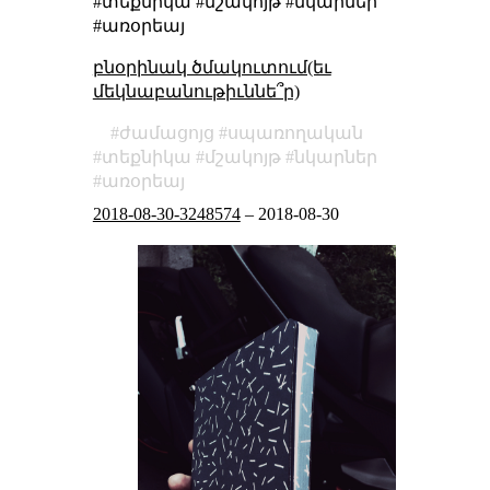
#տեքնիկա #մշակոյթ #նկարներ
#առօրեայ
բնօրինակ ծմակուտում(եւ
մեկնաբանութիւննե՞ր)
ժամացոյց
սպառողական
տեքնիկա
մշակոյթ
նկարներ
առօրեայ
2018-08-30-3248574
–
2018-08-30