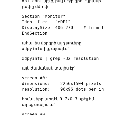
dpi.conf
նիշք, իսկ մէջը գրել էկրանի
չափը մմ֊ով։
Section "Monitor"

Identifier   "eDP1"

DisplaySize  406 270    # In millimet
ահա, ես վերցրի այդ թուերը
xdpyinfo
֊ից, այսպէս՝
xdpyinfo | grep -B2 resolution
այն ժամանակ տալիս էր՝
screen #0:

dimensions:    2256x1504 pixels (596x
0.7x0.7
հիմա, երբ արդէն
սքէյլ եմ
արել, տալիս ա՝
screen #0:
