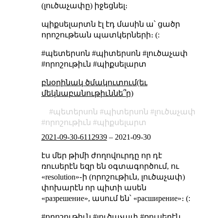
(լուծաչափը) իջեցնել։
պիքսելարտն էլ էդ մասին ա՝ ցածր
որոշութեան պատկերների։ (:
#պետերսոն #պիտերսոն #լուծաչափ
#որոշութիւն #պիքսելարտ
բնօրինակ ծմակուտում(եւ
մեկնաբանութիւննե՞ր)
պետերսոն
պիտերսոն
լուծաչափ
որոշութիւն
պիքսելարտ
2021-09-30-6112939
–
2021-09-30
էս մեր թիմի ժողովուրդը որ դէ
ռուսերէն եզր են օգտագործում, ու
«resolution»֊ի (որոշութիւն, լուծաչափ)
փոխարէն որ պիտի ասեն
«разрешение», ասում են՝ «расширение»։ (:
#որոշութիւն #լուծաչափ #ռուսերէն