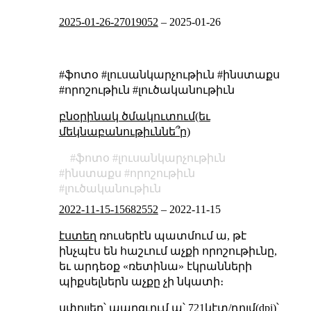
2025-01-26-27019052
–
2025-01-26
#ֆոտօ #լուսանկարչութիւն #ինստաքս
#որոշութիւն #լուծականութիւն
բնօրինակ ծմակուտում(եւ
մեկնաբանութիւննե՞ր)
ֆոտօ
լուսանկարչութիւն
ինստաքս
որոշութիւն
լուծականութիւն
2022-11-15-15682552
–
2022-11-15
էստեղ
ռուսերէն պատմում ա, թէ
ինչպէս են հաշւում աչքի որոշութիւնը,
եւ արդեօք «ռետինա» էկրանների
պիքսելներն աչքը չի նկատի։
սփոյլեր՝ պարզւում ա՝ 721կէտ/դոյմ(dpi)՝