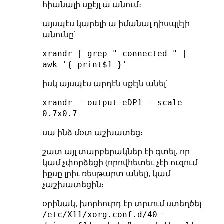
հիանալի սքէյլ ա անում։
այսպէս կարելի ա իմանալ դիսպլէյի
անունը՝
xrandr | grep " connected " |
awk '{ print$1 }'
իսկ այսպէս արդէն սքէյն անել՝
xrandr --output eDP1 --scale
0.7x0.7
սա ինձ մօտ աշխատեց։
շատ այլ տարբերակներ էի գտել, որ
կամ չփորձեցի (որովհետեւ չէի ուզում
իքսը լրիւ ռեսթարտ անել), կամ
չաշխատեցին։
օրինակ, խորհուրդ էր տրւում ստեղծել
/etc/X11/xorg.conf.d/40-