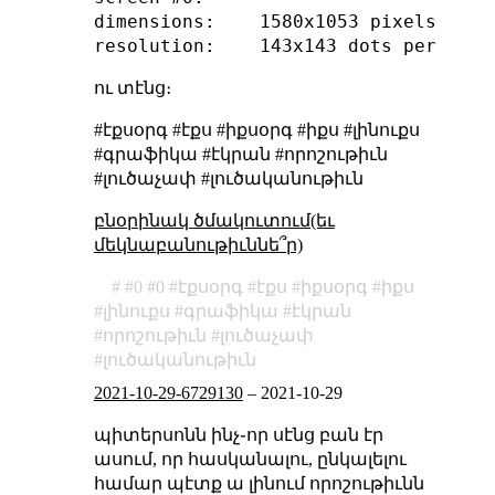
dimensions:    1580x1053 pixels (280x
ու տէնց։
#էքսօրգ #էքս #իքսօրգ #իքս #լինուքս
#գրաֆիկա #էկրան #որոշութիւն
#լուծաչափ #լուծականութիւն
բնօրինակ ծմակուտում(եւ
մեկնաբանութիւննե՞ր)
0
0
էքսօրգ
էքս
իքսօրգ
իքս
լինուքս
գրաֆիկա
էկրան
որոշութիւն
լուծաչափ
լուծականութիւն
2021-10-29-6729130
–
2021-10-29
պիտերսոնն ինչ֊որ սէնց բան էր
ասում, որ հասկանալու, ընկալելու
համար պէտք ա լինում որոշութիւնն