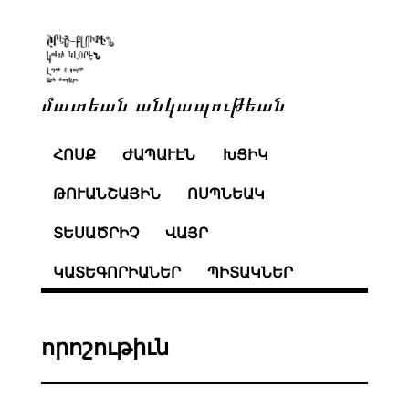
մատեան անկապութեան
ՀՈՍՔ
ԺԱՊԱՒԷՆ
ԽՑԻԿ
ԹՈՒԱՆՇԱՅԻՆ
ՈՍՊՆԵԱԿ
ՏԵՍԱԾՐԻՉ
ՎԱՅՐ
ԿԱՏԵԳՈՐԻԱՆԵՐ
ՊԻՏԱԿՆԵՐ
որոշութիւն