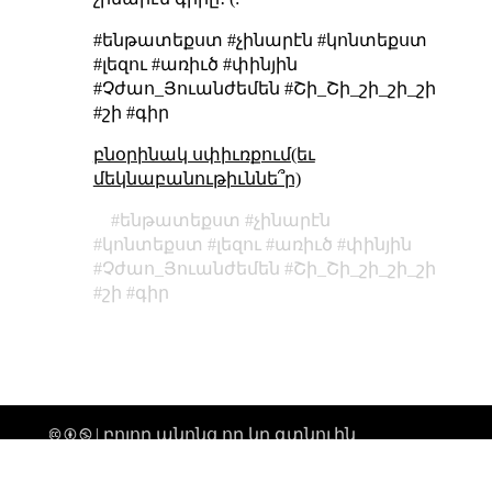
#ենթատեքստ #չինարէն #կոնտեքստ
#լեզու #առիւծ #փինյին
#Չժաո_Յուանժեմեն #Շի_Շի_շի_շի_շի
#շի #գիր
բնօրինակ սփիւռքում(եւ
մեկնաբանութիւննե՞ր)
ենթատեքստ
չինարէն
կոնտեքստ
լեզու
առիւծ
փինյին
Չժաո_Յուանժեմեն
Շի_Շի_շի_շի_շի
շի
գիր
🅭 🅯 🄏 | բոլոր անոնց որ կը գտնուին
տիեզերքի միգամածութենէն անդին,
ողջոյններ։ |
թարմացուել է՝ 2026-02-19