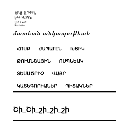
մատեան անկապութեան
ՀՈՍՔ
ԺԱՊԱՒԷՆ
ԽՑԻԿ
ԹՈՒԱՆՇԱՅԻՆ
ՈՍՊՆԵԱԿ
ՏԵՍԱԾՐԻՉ
ՎԱՅՐ
ԿԱՏԵԳՈՐԻԱՆԵՐ
ՊԻՏԱԿՆԵՐ
Շի_Շի_շի_շի_շի