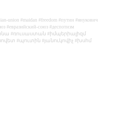
sian-union
maidan
freedom
путин
янукович
оюз
евразийский-союз
деспотизм
ինա
ռուսաստան
իմպերիալիզմ
սովետ
պուտին
յանուկովիչ
խսհմ