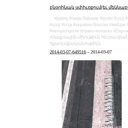
բնօրինակ սփիւռքում(եւ մեկնաբ
puting
russia
ukraine
soviet
cccp
cccp
ссср
украина
россия
майдан
авторитаризм
права-человека
Евром
մաքսային֊միութիւն
եւրասիակ
քաղաքականութիւն
2014-03-07-649516
–
2014-03-07