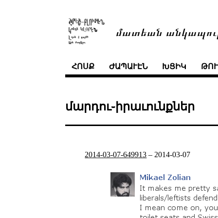
մատեան անկապու
ՀՈՍՔ
ԺԱՊԱՒԷՆ
ԽՑԻԿ
ԹՈ
մարդու֊իրաւունքներ
2014-03-07-649913
–
2014-03-07