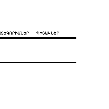
ԱՏԵԳՈՐԻԱՆԵՐ
ՊԻՏԱԿՆԵՐ