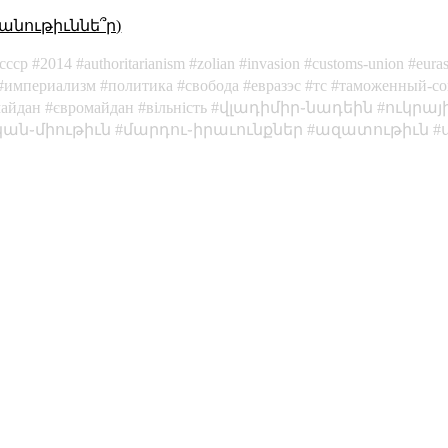
անութիւննե՞ր)
ссср
2014
authoritarianism
zolian
invasion
customs-union
eura
империализм
политика
свобода
евразэс
тс
таможенный-с
айдан
євромайдан
вільність
վլադիմիր֊նադեին
ուկրայ
ան֊միութիւն
մարդու֊իրաւունքներ
ազատութիւն