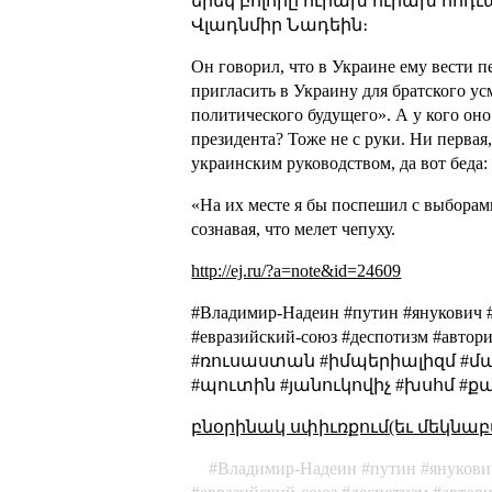
երեկ բոլորը ուրախ ուրախ հոդւած
Վլադնմիր Նադեին։
Он говорил, что в Украине ему вести п
пригласить в Украину для братского ус
политического будущего». А у кого он
президента? Тоже не с руки. Ни перва
украинским руководством, да вот беда:
«На их месте я бы поспешил с выборам
сознавая, что мелет чепуху.
http://ej.ru/?a=note&id=24609
#Владимир-Надеин #путин #янукович #
#евразийский-союз #деспотизм #авто
#ռուսաստան #իմպերիալիզմ #մա
#պուտին #յանուկովիչ #խսհմ #ք
բնօրինակ սփիւռքում(եւ մեկնաբ
Владимир-Надеин
путин
янукови