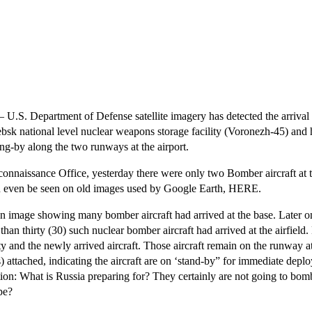
 Department of Defense satellite imagery has detected the arrival o
glebsk national level nuclear weapons storage facility (Voronezh-45) an
ding-by along the two runways at the airport.
naissance Office, yesterday there were only two Bomber aircraft at the a
 can even be seen on old images used by Google Earth,
HERE
.
an image showing many bomber aircraft had arrived at the base. Later on
han thirty (30) such nuclear bomber aircraft had arrived at the airfiel
ity and the newly arrived aircraft. Those aircraft remain on the runway at
attached, indicating the aircraft are on ‘stand-by” for immediate depl
ion: What is Russia preparing for? They certainly are not going to bo
pe?