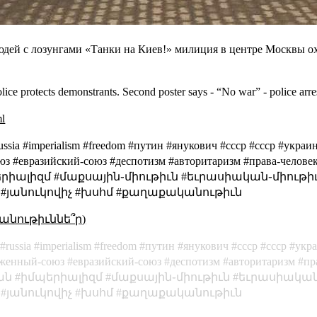
юдей с лозунгами «Танки на Киев!» милиция в центре Москвы ох
police protects demonstrants. Second poster says - “No war” - police arres
ml
#russia #imperialism #freedom #путин #янукович #cccp #ссср #ук
юз #евразийский-союз #деспотизм #авторитаризм #права-челове
րիալիզմ #մաքսային֊միութիւն #եւրասիական֊միութիւ
#յանուկովիչ #խսհմ #քաղաքականութիւն
անութիւննե՞ր)
russia
imperialism
freedom
путин
янукович
cccp
ссср
укр
женный-союз
евразийский-союз
деспотизм
авторитаризм
пр
ան
իմպերիալիզմ
մաքսային֊միութիւն
եւրասիական
յանուկովիչ
խսհմ
քաղաքականութիւն