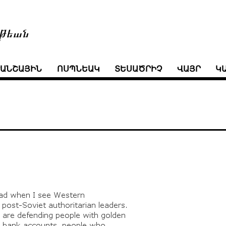
թեան
ՒԱՆՇԱՅԻՆ
ՈՍՊՆԵԱԿ
ՏԵՍԱԾՐԻՉ
ՎԱՅՐ
Կ