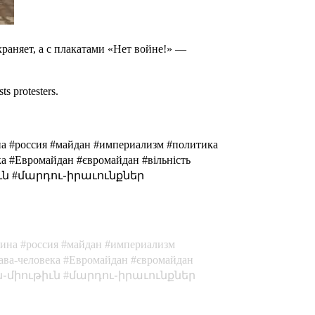
раняет, а с плакатами «Нет войне!» —
ts protesters.
раина #россия #майдан #империализм #политика
ка #Евромайдан #євромайдан #вільність
ն #մարդու֊իրաւունքներ
аина
россия
майдан
империализм
ава-человека
Евромайдан
євромайдан
֊միութիւն
մարդու֊իրաւունքներ