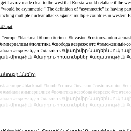
gei Lavrov made clear to the west that Russia would retaliate if the we
on “would be asymmetric.” The definition of “asymmetric” is:
having part
unching multiple nuclear attacks against multiple countries in western
347-pat
bsk #europe #blackmail #bomb #crimea #invasion #customs-union #eu
 #империализм #политика #свобода #евразэс #тс #таможенный-с
Евромайдан #євромайдан #вільність #վլադիմիր֊նադեին #
ան֊միութիւն #մարդու֊իրաւունքներ #ազատութիւն #
անութիւննե՞ր)
bsk
europe
blackmail
bomb
crimea
invasion
customs-union
eu
я
майдан
империализм
политика
свобода
евразэс
тс
там
айдан
євромайдан
вільність
վլադիմիր֊նադեին
ուկրայ
ան֊միութիւն
մարդու֊իրաւունքներ
ազատութիւն