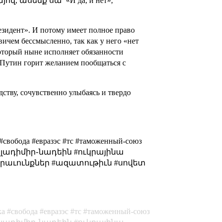
, ասենք սա՝ «И да, и нет»,
езидент». И потому имеет полное право
вичем бессмысленно, так как у него «нет
оторый ныне исполняет обязанности
ь Путин горит желанием пообщаться с
ству, сочувственно улыбаясь и твердо
#свобода #евразэс #тс #таможенный-союз
ість #վլադիմիր֊նադեին #ուկրայինա
իրաւունքներ #ազատութիւն #սովետ
ка
свобода
евразэс
тс
таможенный-союз