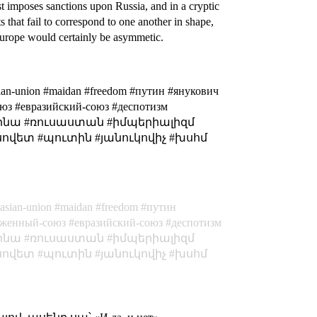
st imposes sanctions upon Russia, and in a cryptic
s that fail to correspond to one another in shape,
 Europe would certainly be asymmetic.
rasian-union #maidan #freedom #путин #янукович
оюз #евразийский-союз #деспотизм
ուկրայինա #ռուսաստան #իմպերիալիզմ
սովետ #պուտին #յանուկովիչ #խսհմ
rasian-union
maidan
freedom
путин
оженный-союз
евразийский-союз
деспотизм
ինա
ռուսաստան
իմպերիալիզմ
սովետ
պուտին
յանուկովիչ
խսհմ