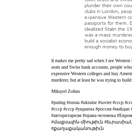
It makes me pretty sad when I see Western l
seats and Swiss bank accounts, people who 
expensive Western colleges and buy America
murderer, but at least he was trying to bui
Mikayel Zolian
#puting #russia #ukraine #soviet #cccp #
#cccp #ссср #украина #россия #майдан
#авторитаризм #права-человека #
#մաքսային֊միութիւն #եւրասիակ
#քաղաքականութիւն