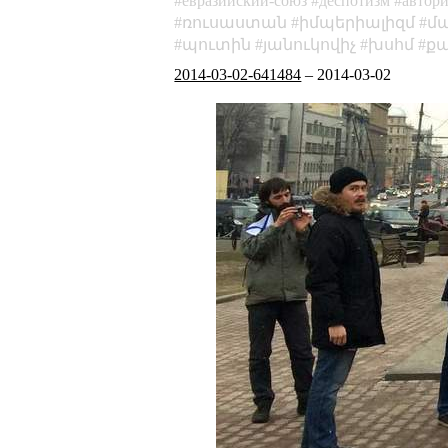
евразийский-союз
деспотизм
автор
ռուսաստան
իմպերիալիզմ
մա
պուտին
յանուկովիչ
խսհմ
ք
2014-03-02-641484
–
2014-03-02