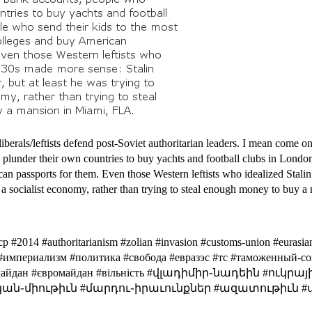
iberals/leftists defend post-Soviet authoritarian leaders. I mean come o
plunder their own countries to buy yachts and football clubs in London
n passports for them. Even those Western leftists who idealized Stali
ld a socialist economy, rather than trying to steal enough money to buy
ссср #2014 #authoritarianism #zolian #invasion #customs-union #eur
 #империализм #политика #свобода #евразэс #тс #таможенный-с
Евромайдан #євромайдан #вільність #վլադիմիր֊նադեին #
ան֊միութիւն #մարդու֊իրաւունքներ #ազատութիւն #