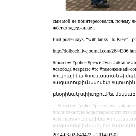
сын мой не поинтересовался, почему л
жёстко задерживает.
First poster says: “with tanks - to Kiev” - 
http://dolboeb.livejournal.com/2644306.ht
#moscow #police #peace #war #ukraine 
#свобода #евразэс #тс #таможенный-со
#ուկրայինա #ռուսաստան #իմպե
#ազատութիւն #սովետ #պուտին 
բնօրինակ սփիւռքում(եւ մեկնաբ
moscow
police
peace
war
ukraine
политика
свобода
евразэс
тс
тамо
вільність
ուկրայինա
ռուսաստ
ազատութիւն
սովետ
պուտին
2014-03-02-640422
–
2014-03-02