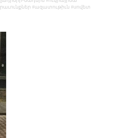
վլադիմիր֊նադեին
ուկրայինա
իրաւունքներ
ազատութիւն
սովետ