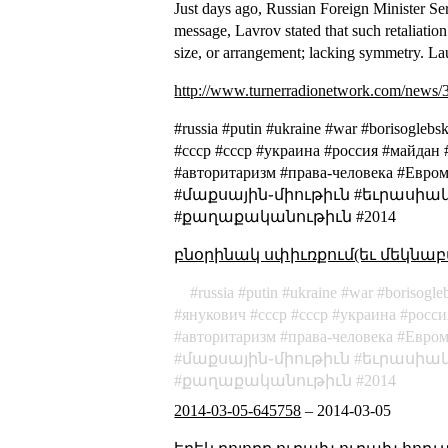
Just days ago, Russian Foreign Minister Ser
message, Lavrov stated that such retaliati
size, or arrangement; lacking symmetry
. La
http://www.turnerradionetwork.com/news/
#russia #putin #ukraine #war #borisogle
#cccp #ссср #украина #россия #майдан
#авторитаризм #права-человека #
#մաքսային֊միութիւն #եւրասիակ
#քաղաքականութիւն #2014
բնօրինակ սփիւռքում(եւ մեկնաբ
russia
putin
ukraine
war
borisogle
янукович
cccp
ссср
украина
росси
авторитаризм
права-человека
Евром
մաքսային֊միութիւն
եւրասիակ
քաղաքականութիւն
2014
2014-03-05-645758
–
2014-03-05