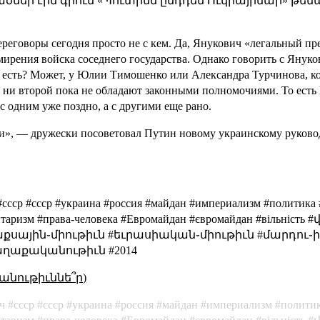
ներ էին գրում «Պուտինն ընդդեմ Ուկրայինաի» թեմայով
ереговоры сегодня просто не с кем. Да, Янукович «легальный пр
мирения войска соседнего государства. Однако говорить с Януко
о есть? Может, у Юлии Тимошенко или Александра Турчинова, к
я, ни второй пока не обладают законными полномочиями. То ест
 с одним уже поздно, а с другими еще рано.
и», — дружески посоветовал Путин новому украинскому руковод
cccp #ссср #украина #россия #майдан #империализм #политика 
ритаризм #права-человека #Евромайдан #євромайдан #вільн
քսային֊միութիւն #եւրասիական֊միութիւն #մարդու֊
աղաքականութիւն #2014
անութիւննե՞ր)
ч
cccp
ссср
украина
россия
майдан
империализм
полити