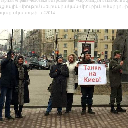
итаризм
права-человека
Евромайдан
євромайдан
вільність
քսային֊միութիւն
եւրասիական֊միութիւն
մարդու֊
աղաքականութիւն
2014