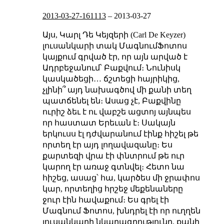
2013-03-27-161113
–
2013-03-27
Այս, Կարլ Դե Կեյզերի (Carl De Keyzer)
լուսանկարի տակ ՄագնումՖոտոս
կայքում գրված էր, որ այն արված է
Ադրբեջանում՝ Բաքվում։ Նունիսկ
կասկածեցի… ճշտեցի հայրիկից,
չլինի՞ այդ նախագծով մի քանի տեղ
պատճենել են։ Ասաց չէ, Բաքվինը
ուրիշ ձեւ է
ու վաբշե ացտոյ
այնպես
որ հաստատ Երեւան է։
Սակայն
երկուսս էլ դժվարանում էինք հիշել թե
որտեղ էր այդ լողավազանը։ Ես
քարտեզի վրա էի փնտրում թե ուր
կարող էր առաջ գտնվել։ Հետո նա
հիշեց, ասաց՝ հա, կարծես մի ջրափոս
կար, որտեղից հրշեջ մեքենաները
ջուր էին հավաքում։
Ես գրել էի
Մագնում Ֆոտոս, խնդրել էի որ ուղղեն
լուսանկարի նկարագրությունը, քանի