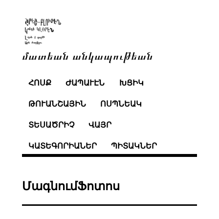
մատեան անկապութեան
ՀՈՍՔ
ԺԱՊԱՒԷՆ
ԽՑԻԿ
ԹՈՒԱՆՇԱՅԻՆ
ՈՍՊՆԵԱԿ
ՏԵՍԱԾՐԻՉ
ՎԱՅՐ
ԿԱՏԵԳՈՐԻԱՆԵՐ
ՊԻՏԱԿՆԵՐ
ՄագնումՖոտոս