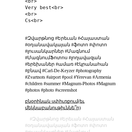
<br>

Very best<br>

<br>

Cs<br>

#Զվարթնոց #Երեւան #Հայաստան
#օդանավակայան #ֆոտո #փոտո
#լուսանկարներ #Մագնում
#ՄագնումՖոտոս #լողավազան
#երեխաներ #ամառ #էկրանահան
#բնավ #Carl-De-Keyzer #photography
#Zvartnots #airport #pool #Yerevan #Armenia
#children #summer #Magnum-Photos #Magnum
#photos #photo #screenshot
բնօրինակ սփիւռքում(եւ
մեկնաբանութիւննե՞ր)
Զվարթնոց
Երեւան
Հայաստան
օդանավակայան
ֆոտո
փոտո
լուսանկարներ
Մագնում