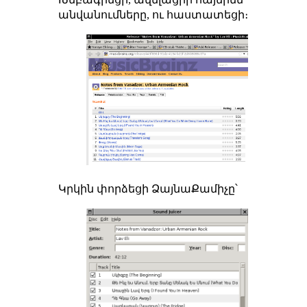
անվանումները, ու հաստատեցի։
Կրկին փորձեցի ՁայնաՔամիչը՝