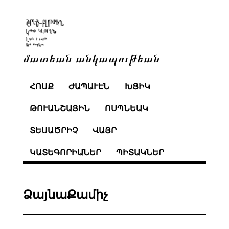
մատեան անկապութեան
ՀՈՍՔ
ԺԱՊԱՒԷՆ
ԽՑԻԿ
ԹՈՒԱՆՇԱՅԻՆ
ՈՍՊՆԵԱԿ
ՏԵՍԱԾՐԻՉ
ՎԱՅՐ
ԿԱՏԵԳՈՐԻԱՆԵՐ
ՊԻՏԱԿՆԵՐ
ՁայնաՔամիչ