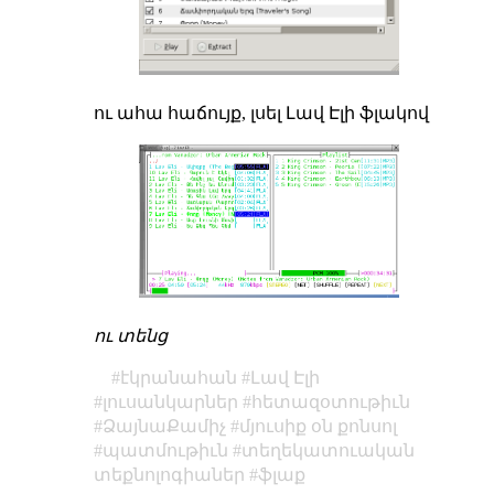
ու ահա հաճույք, լսել Լավ Էլի ֆլակով
ու տենց
էկրանահան
Լավ Էլի
լուսանկարներ
հետազօտութիւն
ՁայնաՔամիչ
մյուսիք օն քոնսոլ
պատմութիւն
տեղեկատուական
տեքնոլոգիաներ
ֆլաք