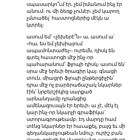
սպասարկո՞ւմ էր, չեմ իմանում ինչ էր
անում։ ու մի ձեռք չունէր։ չեմ կարող
չմտածել՝ հաստոցներից մէկն ա
կտրել։
ասում եմ՝ «չեխերէ՞ն» ա, ասում ա՝
«հա, ես եմ չեխիայում
ապամոնտաժել»։ ուրեմն, դիսկ են
գտել հաստոցի մէջ ինչ֊որ
պահարանում՝ ֆլոպի դիսկ։ ասում են՝
սրա մէջ երեւի ծրագիր կայ։ գնացի
տուն, միացրի ֆլոպի ընթերցիչին՝
դրա մէջ ոչ բարձրաճաշակ նկարներ
էին՝ նրբերշիկից սարքած
արնանդամը դրանցից
ամենազուսպն էր երեւի։ ա չէ, մէկ էլ
կար ինչ֊որ նկարչի գրաֆիկա՝
ստորագրութեամբ։ էդ մարդը համ
տէնց նկարներ էր հաւաքել, բայց եւ մի
գեղանկարչութեան նմուշ։ ուրիշ բան
չկար։ գրեցի էդ մարդկանց, ասացի որ