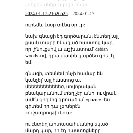
մեքենաներ
պեղումներ
2024-01-17-21626525
–
2024-01-17
ուրեմն, էսօր տէնց օր էր։
նախ գնացի էդ գործարան։ էնտեղ այլ
քսան տարի հնացած հաստոց կար,
որ լինուքսով ա աշխատում՝ debian
woody֊ով, դրա մասին կարծես գրել էլ
եմ։
գնացի, տեսնեմ ինչի համար են
կանչել՝ այլ հաստոց ա,
մեեեեեեեեեեեծ, սովորական
բնակարանում տեղ չէր անի, ու վրան
ամէն կողմից գրուած ա՝ «pozor»։ ես
գիտեմ որ դա չեխերէն
«ուշադրութիւն» ա։
ու էնտեղ արտասահմանից եկած
մարդ կար, որ էդ հաստոցները