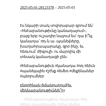
2025-05-01-28123378
–
2025-05-01
էս նկարի տակ սովորաբար գրում են՝
«հնէաբանութիւնը կանադայում»,
բայց երբ ուշադիր նայում ես՝ դա ի՞նչ
կանադա՝ ռդ֊ն ա։ պանելները,
խաղահրապարակը, զրօ ինը, եւ
հեռւում՝ ժիգուլի։ ու մարդիկ մի
տեսակ կանադացի չեն։
#հնէաբանութիւն #կանադա #ռդ #ձիւն
#պանելային #շէնք #ձմեռ #մեքենաներ
#պեղումներ
բնօրինակ ծմակուտում(եւ
մեկնաբանութիւննե՞ր)
հնէաբանութիւն
կանադա
ռդ
ձիւն
պանելային
շէնք
ձմեռ