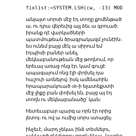
անյայտ սորսի մէջ էդ տողը քոմենթած
ա, ու դրա վերեւից այլ ձեւ ա գրուած։
իրանք դէ վարկածների
պատմութեան ծրագրակազմ չունէին։
ես ունեմ բայց մէկ ա սիրում եմ
էդպիսի բաներ անել,
մեկնաբանութեան մէջ թողնում, որ
երեւայ առաջ ոնց էր, կամ գուցէ
ապագայում ոնց էլի փոխել դա
հաշուի առնելով։ իսկ ամենահին
հրապարակուած olr֊ի ելատեքստի
մէջ լիքը բան փոխել են, բայց այ էդ
տողն ու մեկնաբանածը՝ կան։
հետեւաբար պարզ ա որն էր որից
յետոյ։ ու ով ա ումից սորս ստացել։
ինչեւէ, մարդ չեկաւ ինձ տեսնելու,
յանկարծ ընկերոջս քոյրն եկաւ, նստեց