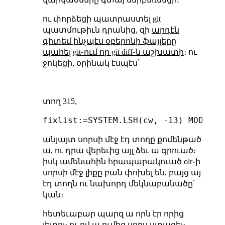
ու փորձեցի պատրաստել git
պատմութիւն դրանից, զի
արդէն
գիտեմ ինչպէս օբերոնի ֆայլերը
պահել git֊ում որ git diff֊ն աշխատի
։ ու
ջոկեցի, օրինակ էսպէս՝
տող 315,
անյայտ սորսի մէջ էդ տողը քոմենթած
ա, ու դրա վերեւից այլ ձեւ ա գրուած։
իսկ ամենահին հրապարակուած olr֊ի
սորսի մէջ լիքը բան փոխել են, բայց այ
էդ տողն ու նախորդ մեկնաբանածը՝
կան։
հետեւաբար պարզ ա որն էր որից
յետոյ։ ու ով ա ումից սորս ստացել։