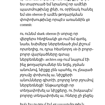
ես տարուած եմ նրանով որ ամէնի
պատմութիւնը լինի, ու օրինակ հանել
եմ ulm oberon֊ի ամէն թողարկման
փոփոխութիւնը որպէս առանձին git
commit։
ու ունեմ shark oberon֊ի սորսը որ
վերջերս հեղինակի git֊ում եմ գտել,
նաեւ եսիմերբ ներբեռնած չեմ յիշում
որտեղից, ու դրա հետնորդ olr֊ի բոլոր֊
բոլոր վարկածները գտայ
ներբեռնեցի։ archive.org֊ում նայում էի
ինչ թողարկումներ են եղել, յղման
անունով, նիշքը չեն պահել, ու չնայած
յղումը փոխուել ա, նիշքերի
անունները գիտէի, բոլորը նոր յղումով
ներբեռնեցի՝ ենթադրեցի որ
տեղափոխել ա նիշքերը, ու իսկապէս՝
բոլորը տեղափոխել ա, հները չի ջնջել։
իսկ ես ուզում եմ git պատմութիւն