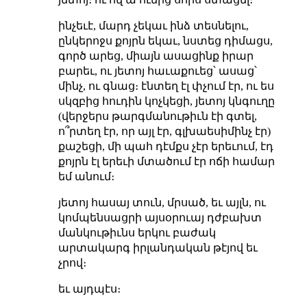
ինչեւէ, մարդ չեկաւ ինձ տեսնելու,
ընկերոջս քոյրն եկաւ, նստեց դիմացս,
գործ արեց, միայն ասացինք իրար
բարեւ, ու յետոյ հաւաքուեց՝ ասաց՝
մինչ, ու գնաց։ էնտեղ էլ փչում էր, ու ես
սկզբից հուդին կոչկեցի, յետոյ կնգուղը
(վերջերս թարգմանութիւն էի գտել,
ո՞րտեղ էր, որ այլ էր, գլխաեսիմինչ էր)
քաշեցի, մի պահ դէմքս չէր երեւում, էդ
քոյրն էլ երեւի մտածում էր ոճի համար
եմ անում։
յետոյ հասայ տուն, մրսած, եւ այլն, ու
կոմպենսացրի այսօրուայ դժբախտ
մանկութիւնս երկու բաժակ
արտակարգ իրլանդական թէյով եւ
չրով։
եւ այդպէս։