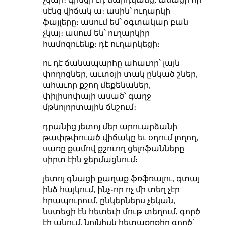
սէնց վիճակ ա։ ասին՝ ուղարկի
ֆայլերը։ ասում եմ՝ օգտակար բան
չկայ։ ասում են՝ ուղարկիր
համոզուենք։ դէ ուղարկեցի։
ու դէ ճանապարհը ահաւոր՝ լայն
փողոցներ, աւտօյի տակ ընկած շներ,
ահաւոր քշող մեքենաներ,
փիլիսոփայի ասած՝ գաղջ
մթնոլորտային ճնշում։
դրանից յետոյ մեր արուարձանի
թափթփուած վիճակը եւ օդում լողող,
սառը քամով քշուող ցելոֆանները
սիրտ էին ջերմացնում։
յետոյ գնացի քաղաք ֆռֆռալու, գտայ
ինձ հայկում, ինչ֊որ ոչ մի տեղ չէր
հրապուրում, ընկերներս չեկան,
նստեցի էն հետեւի մութ տեղում, գործ
էի անում, նոյնիսկ հետաքրքիր գործ՝