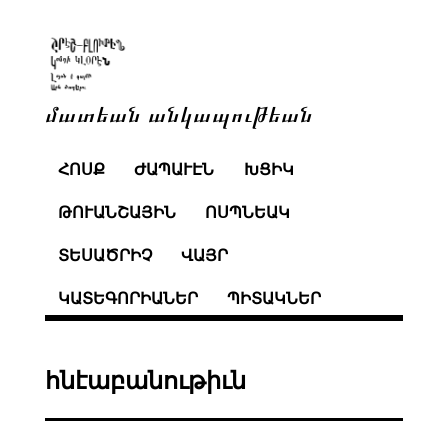
մատեան անկապութեան
ՀՈՍՔ
ԺԱՊԱՒԷՆ
ԽՑԻԿ
ԹՈՒԱՆՇԱՅԻՆ
ՈՍՊՆԵԱԿ
ՏԵՍԱԾՐԻՉ
ՎԱՅՐ
ԿԱՏԵԳՈՐԻԱՆԵՐ
ՊԻՏԱԿՆԵՐ
հնէաբանութիւն