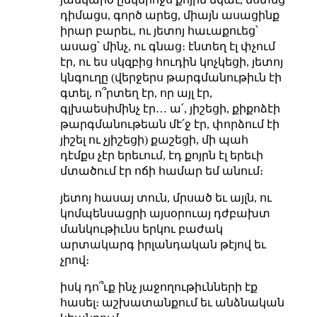
դիմացս, գործ արեց, միայն ասացինք
իրար բարեւ, ու յետոյ հաւաքուեց՝
ասաց՝ մինչ, ու գնաց։ էնտեղ էլ փչում
էր, ու ես սկզբից հուդին կոչկեցի, յետոյ
կնգուղը (վերջերս թարգմանութիւն էի
գտել, ո՞րտեղ էր, որ այլ էր,
գլխաեսիմինչ էր… ա՛, յիշեցի, քիքոձէի
թարգմանութեան մէ՛ջ էր, փորձում էի
յիշել ու չյիշեցի) քաշեցի, մի պահ
դէմքս չէր երեւում, էդ քոյրն էլ երեւի
մտածում էր ոճի համար եմ անում։
յետոյ հասայ տուն, մրսած եւ այլն, ու
կոմպենսացրի այսօրուայ դժբախտ
մանկութիւնս երկու բաժակ
արտակարգ իրլանդական թէյով եւ
չրով։
իսկ դո՞ւք ինչ յաջողութիւնների էք
հասել։ աշխատանքում եւ անձնական