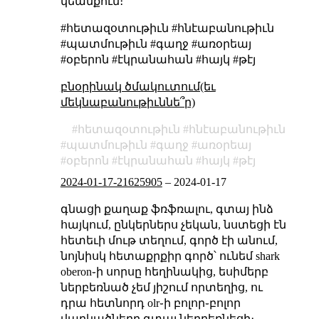
կեանքում։
#հետազօտութիւն #հնէաբանութիւն
#պատմութիւն #գաղջ #առօրեայ
#օբերոն #էկրանահան #հայկ #թէյ
բնօրինակ ծմակուտում(եւ
մեկնաբանութիւննե՞ր)
հետազօտութիւն
հնէաբանութիւն
պատմութիւն
գաղջ
առօրեայ
օբերոն
էկրանահան
հայկ
թէյ
2024-01-17-21625905
–
2024-01-17
գնացի քաղաք ֆռֆռալու, գտայ ինձ
հայկում, ընկերներս չեկան, նստեցի էն
հետեւի մութ տեղում, գործ էի անում,
նոյնիսկ հետաքրքիր գործ՝ ունեմ shark
oberon֊ի սորսը հեղինակից, եսիմերբ
ներբեռնած չեմ յիշում որտեղից, ու
դրա հետնորդ olr֊ի բոլոր֊բոլոր
վարկածները գտայ ներբեռնեցի։