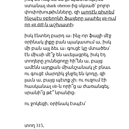
ստանալ shark oberon֊ից սկսած՝ բոլոր
փոփոխութիւնները, զի
արդէն գիտեմ
ինչպէս օբերոնի ֆայլերը պահել git֊ում
որ git diff֊ն աշխատի
։
իսկ էնտեղ բարդ ա։ ինչ֊որ ֆայլի մէջ
օրինակ լիքը բան պակասում ա, իսկ
մի բան այլ ձեւ ա։ գուցէ կը մտածես՝
էն միւսի մէ՞ջ են աւելացրել, իսկ էդ
տողերը չունեցողը հի՞նն ա, բայց
ամէնն այդքան միանշանակ չէ բնաւ
ու գուցէ մարդիկ ջնջել են կոդը, զի
լաւն ա, բայց պէտք չի։ ու ուզում էի
հասկանալ olr֊ն որի՞ց ա ժառանգել,
սրանի՞ց թէ՞ նրանից։
ու ջոկեցի, օրինակ էսպէս՝
տող 315,