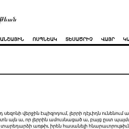
թեան
ՒԱՆՇԱՅԻՆ
ՈՍՊՆԵԱԿ
ՏԵՍԱԾՐԻՉ
ՎԱՅՐ
Կ
դ սեզոնի վերջին էպիզոդում, լերրի դէյւիդն ունենում
քստն այն ա, որ լերրին ամուսնացած ա, բայց ըստ պայ
 տարեդարձի առթիւ իրեն հասանելի հնարաւորութիւն՝ 