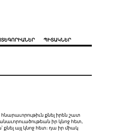
ԱՏԵԳՈՐԻԱՆԵՐ
ՊԻՏԱԿՆԵՐ
 ա հնարաւորութիւն քնել իրեն շատ
մանաւորուածութեան իր կնոջ հետ,
քնել այլ կնոջ հետ։ դա իր միակ