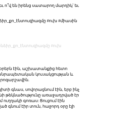
եւ ո՞վ են իրենց սատարող մարդիկ՝ եւ
նձիր_քո_էնտուզիազմը #ուխ #միասին
նձիր_քո_էնտուզիազմը
ուխ
 օրերն էին, աշխատանքից հետո
հանրապետական կուսակցության և
րոզարշավին.
իտի գնաս, սովորացնում էին, երբ ինչ
նի թեկնածությունը առաջադրված էր
ուղղակի գոռաս: Ցուցում էին
ծ գնում էիր տուն, հաջորդ օրը էլի