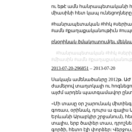
ու եթէ ամն հանրապետականի հետ 
միասինի հետ կապ ունեցողները, ե
#հանրապետական #հհկ #սերիալ #
#ամն #քաղաքականութիւն #ուպու
բնօրինակ ծմակուտում(եւ մեկն
հանրապետական
հհկ
սեր
միասին
ամն
քաղաքականութ
2013-07-20-296851
–
2013-07-20
Սակայն ամենածանրը 2012թ. Ա
ժամերով տաղտկալի ու հոգնեց
այժմ արդեն պատգամավոր ընտ
«Մի տասը օր շարունակ միտինգի 
գոռաս, օրինակ, դուրս ա գալի
Երևանի Արաբկիր շրջանում), հ
տալիս, երբ ծափեր տաս, դրոշներ
գործի, հետո էլի փորձեր: Վերջու