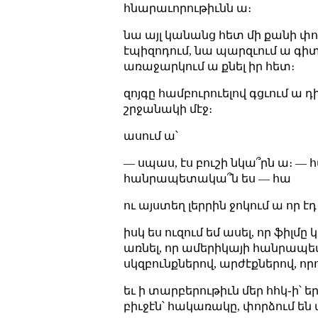
հնարաւորութիւնն ա։
նա այլ կանանց հետ մի քանի փոր
էպիզոդում, նա պարզւում ա գիտի
առաջարկում ա քնել իր հետ։
զոյգը համբուրուելով գցւում ա 
շրջանակի մէջ։
ասում ա՝
— սպաս, էս բուշի նկա՞րն ա։ —
հանրապետակա՞ն ես — հա
ու այստեղ լերրին ջոկում ա որ էդ
իսկ ես ուզում եմ ասել, որ ֆիլմ
առնել, որ ամերիկայի հանրապե
սկզբունքներով, արժէքներով, որ
եւ ի տարբերութիւն մեր հհկ֊ի՝
բիւջէն՝ հակառակը, փորձում 