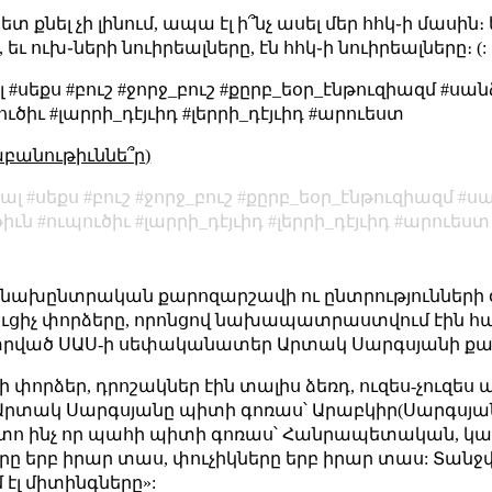
քնել չի լինում, ապա էլ ի՞նչ ասել մեր հհկ֊ի մասին։ 
ւ ուխ֊ների նուիրեալները, էն հհկ֊ի նուիրեալները։ (:
սեքս #բուշ #ջորջ_բուշ #քըրբ_եօր_էնթուզիազմ #սա
ծիւ #լարրի_դէյւիդ #լերրի_դէյւիդ #արուեստ
աբանութիւննե՞ր)
իալ
սեքս
բուշ
ջորջ_բուշ
քըրբ_եօր_էնթուզիազմ
սա
իւն
ուպուծիւ
լարրի_դէյւիդ
լերրի_դէյւիդ
արուեստ
Ժ նախընտրական քարոզարշավի ու ընտրությունների
ուցիչ փորձերը, որոնցով նախապատրաստվում էին 
րված ՍԱՍ-ի սեփականատեր Արտակ Սարգսյանի քա
փորձեր, դրոշակներ էին տալիս ձեռդ, ուզես-չուզես պ
ս Արտակ Սարգսյանը պիտի գոռաս՝ Արաբկիր(Սարգսյա
ետո ինչ որ պահի պիտի գոռաս՝ Հանրապետական, կամ 
ը երբ իրար տաս, փուչիկները երբ իրար տաս: Տանջվա
մ էլ միտինգները»: