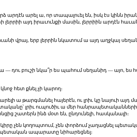
ձ արդէն արել ա, որ տապալուել են, իսկ էս կինն իրան
 լերրիի այդ իրաւունքի մասին, լերրիին արդէն հաւա
դիւանի վրայ, երբ լերրին նկատում ա այդ աղջկայ սեղան
 հա — դու բուշի նկա՞ր ես պահում սեղանիդ — այո, 
 կնոջ հետ քնել չի կարող։
ը կարելի ա թարգմանել հայերէն, ու լրիւ կը նայուի այդ
տականը՝ լրիւ ուպուծիւ ա մեր հանրապետականների
ոնցից շատերն ինձ մօտ են, ընդունելի, հասկանալի։
 երկիրը չեն կողոպտում, չեն փորձում չաղացնել պ
են պետական ապարատը նիհարեցնել։