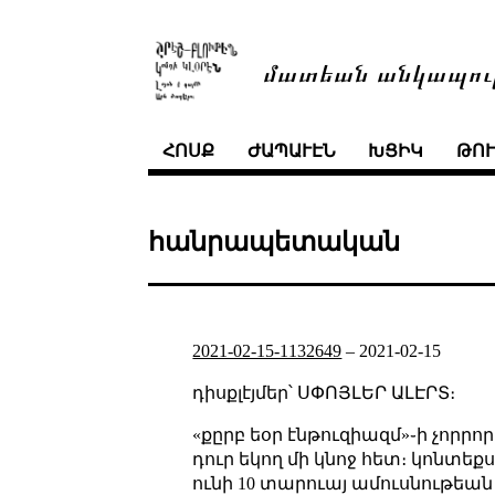
մատեան անկապու
ՀՈՍՔ
ԺԱՊԱՒԷՆ
ԽՑԻԿ
ԹՈ
հանրապետական
2021-02-15-1132649
–
2021-02-15
դիսքլէյմեր՝ ՍՓՈՅԼԵՐ ԱԼԷՐՏ։
«քըրբ եօր էնթուզիազմ»֊ի չորրոր
դուր եկող մի կնոջ հետ։ կոնտե
ունի 10 տարուայ ամուսնութեան