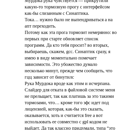
Мурдока рука чувствуется — прикрутили
какую-то тормозную прогу с интерфейсом
как-бы слизанным с Синаптика.
Тока… нужно было не выпендриваться а на
апт переходить.
Потому как эта прога тормозит немерянно: во
первых при старте обновляет список
программ. Да кто тебя просит? во вторых,
выбираешь, скажем, gcc. Синаптик сразу, я
имею в виду моментально помечает
зависимости. Это убожество думало
несколько минут, прежде чем сообщить, что
гцц зависит от бинутилс
Рука Мурдока вроде как этим и исчерпана.
Слайдер для отката в файловой системе меня
не прельщает, так как платишь за это такими
тормозами, что… кроме того зфс идет под
лицензией, которая, как-бы это сказать,
оказывается, хоть и считается free а вот
использовать ее совместно с gpl кодом не
выйдет. Да так классно придумали, типа “это