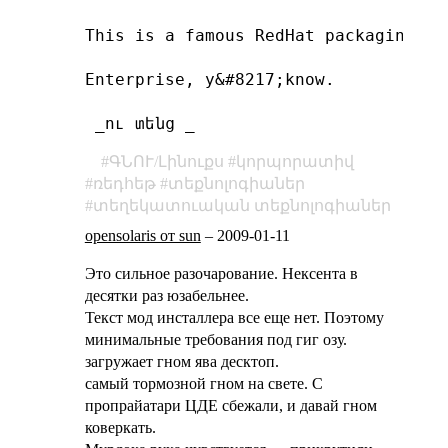
This is a famous RedHat packaging.

Enterprise, y&#8217;know.

 _ու տենց _
ԳՆՈՒ/Լինուքս
կորպորատիվ
ռեդհեթ
տեքնոլոգիաներ
տեղեկատուական տեքնոլոգիաներ
opensolaris от sun
–
2009-01-11
Это сильное разочарование. Нексента в
десятки раз юзабельнее.
Текст мод инсталлера все еще нет. Поэтому
минимальные требования под гиг озу.
загружает гном ява десктоп.
самый тормозной гном на свете. С
пропрайатари ЦДЕ сбежали, и давай гном
коверкать.