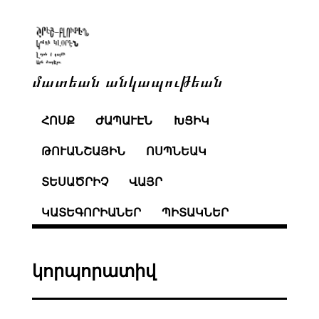
մատեան անկապութեան
ՀՈՍՔ
ԺԱՊԱՒԷՆ
ԽՑԻԿ
ԹՈՒԱՆՇԱՅԻՆ
ՈՍՊՆԵԱԿ
ՏԵՍԱԾՐԻՉ
ՎԱՅՐ
ԿԱՏԵԳՈՐԻԱՆԵՐ
ՊԻՏԱԿՆԵՐ
կորպորատիվ