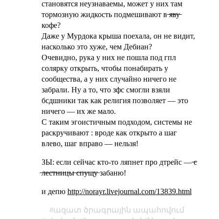
становятся неузнаваемы, может у них там
тормозную жидкость подмешивают в ̶я̶в̶у̶
кофе?
Даже у Мурдока крыша поехала, он не видит,
насколько это хуже, чем Дебиан?
Очевидно, рука у них не пошла под гпл
солярку открыть, чтобы понабирать у
сообщества, а у них случайно ничего не
забрали. Ну а то, что зфс смогли взяли
бсдшники так как религия позволяет — это
ничего — их же мало.
С таким эгоистичным подходом, системы не
раскручивают : вроде как открыто а шаг
влево, шаг вправо — нельзя!
ЗЫ: если сейчас кто-то ляпнет про дтрейс — ̶с̶
̶л̶е̶с̶т̶н̶и̶ц̶ы̶ ̶с̶п̶у̶щ̶у̶ забаню!
и депю
http://norayr.livejournal.com/13839.html
ազատ ծրագրային ապահովում