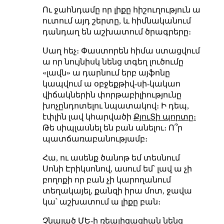
Ու ջահնդամը որ լիքը հիշուղություն ա
ուտում այդ շերտը, և հիմնականում
դանդաղ են աշխատում ծրագրերը։
Սաղ հեչ։ Փաստորեն հիմա ստացվում
ա որ նույնիսկ նենց տգեղ լուծումը
«լավն» ա դարնում երբ այֆոնը
կապվում ա օբջեքթիվ-սի-կակաո
վիճակներին փորթաբիլիությունը
խոչընդոտելու նպատակով։ Ի դեպ,
էփլին լավ կհարվածի
ՔյուՏի պորտը։
Թե սիպլասնել են բան անելու։ Ո՞ր
պատճառաբանությամբ։
Հա, ու ասենք ծանոթ եմ տեսնում
Սոնի Էրիկսոնով, ասում եմ՝ լավ ա չի
բողոքի որ բան չի կարողանում
տեղակայել, քանզի իրա մոտ, ջավա
կա՝ աշխատում ա լիքը բան։
Չնայած ՄԵ-ի ռեալիզացիան նենց