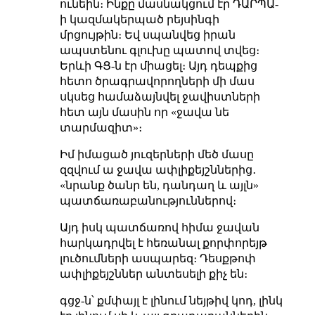
ունեին։ Ինքը մասնակցում էր ԴԱՐՊԱ-
ի կազմակերպած րեյսինգի
մրցույթին։ Եվ
սպանվեց իրան
ապստենու
գլուխը պատով տվեց։
Երևի ԳՑ-ն էր միացել։
Այդ դեպքից
հետո ծրագրավորողների մի մաս
սկսեց համաձայնվել ջավիստների
հետ այն մասին որ «ջավա նե
տարմազիտ»։
Իմ իմացած յուզերների մեծ մասը
զզվում ա ջավա ափլիքեյշններից․
«նրանք ծանր են, դանդաղ և այլն»
պատճառաբանություններով։
Այդ իսկ պատճառով հիմա ջավան
հարկադրվել է հեռանալ քորփորեյթ
լուծումների ասպարեզ։ Դեսքթոփ
ափլիքեյշններ անտեսելի քիչ են։
գցջ-ն՝ քմփայլ է լինում նեյթիվ կոդ, լինկ