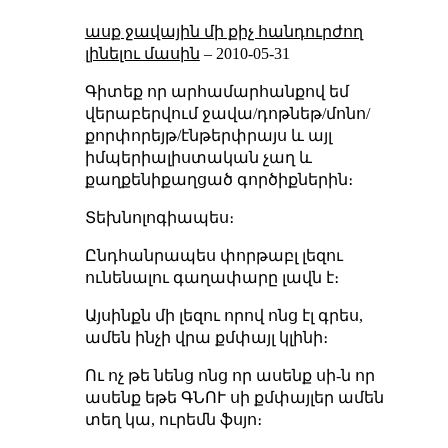
ասք ջավային մի քիչ հանդուրժող
լինելու մասին
–
2010-05-31
Գիտեք որ արհամարհանքով եմ
վերաբերվում ջավա/դոթնեթ/մոնո/
քորփորեյթ/էնթերփրայս և այլ
իմպերիալիստական չաղ և
քաղքենի
քաղցած գործիքներին։
Տեխնոլոգիապես։
Ընդհանրապես փորթաբլ լեզու
ունենալու գաղափարը լավն է։
Այսինքն մի լեզու որով ոնց էլ գրես,
ամեն ինչի վրա քմփայլ կլինի։
Ու ոչ թե նենց ոնց որ ասենք սի-ն որ
ասենք եթե ԳՆՈՒ սի քմփայլեր ամեն
տեղ կա, ուրեմն ֆսյո։