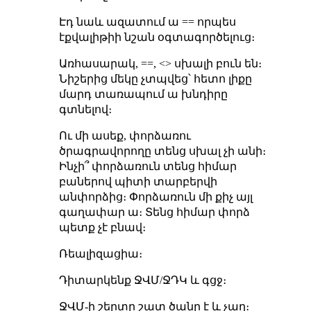
Էդ նաև ազատում ա == որպես
էքվալիթիի նշան օգտագործելուց։
Առհասարակ, ==, <> սխալի բուն են։
Նիշերից մեկը չտպվեց՝ հետո լիքը
մարդ տառապում ա խնդիրը
գտնելով։
Ու մի ասեք, փորձառու
ծրագրավորողը տենց սխալ չի անի։
Ինչի՞ փորձառուն տենց հիմար
բաներով պիտի տարբերվի
անփորձից։ Փորձառուն մի քիչ այլ
գաղափար ա։ Տենց հիմար փորձ
պետք չէ բնավ։
Ռեալիզացիա։
Դիտարկենք ՋՎՄ/ՋԴԿ և գցջ։
ՋՎՄ-ի շերտը շատ ծանր է և չաղ։