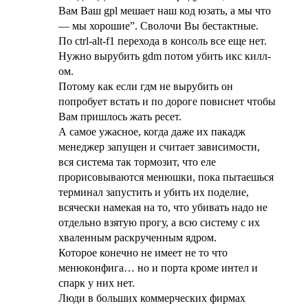
Вам Ваш gpl мешает наш код юзать, а мы что
— мы хорошие”. Сволочи Вы бестактные.
По ctrl-alt-f1 перехода в консоль все еще нет.
Нужно вырубить gdm потом убить икс килл-
ом.
Потому как если гдм не вырубить он
попробует встать и по дороге повиснет чтобы
Вам пришлось жать ресет.
А самое ужасное, когда даже их пакадж
менеджер запущен и считает зависимости,
вся система так тормозит, что еле
прорисовываются менюшки, пока пытаешься
терминал запустить и убить их поделие,
всячески намекая на то, что убивать надо не
отдельно взятую прогу, а всю систему с их
хваленным раскрученным ядром.
Которое конечно не имеет не то что
менюконфига… но и порта кроме интел и
спарк у них нет.
Люди в больших коммерческих фирмах