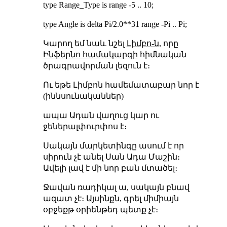
type Range_Type is range -5 .. 10;
type Angle is delta Pi/2.0**31 range -Pi .. Pi;
Կարող եմ նաև նշել
Լիմբո-ն
, որը
Ինֆերնո համակարգի
հիմնական
ծրագրավորման լեզուն է։
Ու եթե Լիմբոն համեմատաբար նոր է
(իննսունականներ)
ապա Ադան վաղուց կար ու
ջեներալփուրփոս է։
Սակայն մարկետինգը ասում է որ
սիրուն չէ անել Սան Ադա Մաշին։
Ավելի լավ է մի նոր բան մտածել։
Ջավան ռադիկալ ա, սակայն բնավ
ազատ չէ։ Այսինքն, գրել միմիայն
օբջեքթ օրիենթեդ պետք չէ։