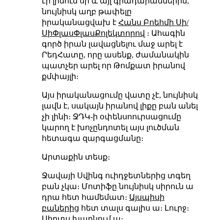
էր լինում սի և այլ գրադարաններին,
նույնիսկ աղբ թափելը
իրականացվախ է
Հանս Բոեհմի Սի/
ՍիՓլասՓլասՔոլեկտորով
։ Ահագին
գործ իրան լավացնելու մաջ արել է
ՐեդՀատը, որը ասենք, ժամանակին
պատչեր արել որ Թոմքատ իրանով
քմփայլի։
Այս իրականացումը վատը չէ, նույնիսկ
լավն է, սակայն իրանով լիքը բան անել
չի լինի։ ՋԴԿ-ի օփենսոուրսացումը
կարող է խոչընդոտել այս լուծման
հետագա զարգացմանը։
Արտաքին տեսք։
Ջավայի Սվինգ ուիդջետներից տգեղ
բան չկա։ Մոտիֆը նույնիսկ սիրուն ա
դրա հետ համեմատ։
Այսպիսի
բաներից
հետ տալս գալիս ա։ Լուրջ։
Սիրտս խարնում ա։