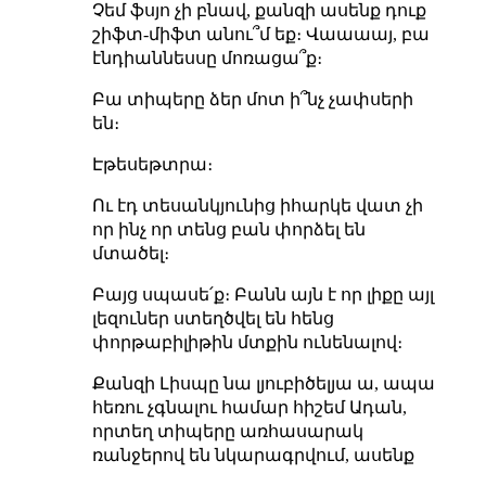
Չեմ ֆսյո չի բնավ, քանզի ասենք դուք
շիֆտ-միֆտ անու՞մ եք։ Վաաաայ, բա
էնդիաննեսսը մոռացա՞ք։
Բա տիպերը ձեր մոտ ի՞նչ չափսերի
են։
Էթեսեթտրա։
Ու էդ տեսանկյունից իհարկե վատ չի
որ ինչ որ տենց բան փորձել են
մտածել։
Բայց սպասե՛ք։ Բանն այն է որ լիքը այլ
լեզուներ ստեղծվել են հենց
փորթաբիլիթին մտքին ունենալով։
Քանզի Լիսպը նա լյուբիծելյա ա, ապա
հեռու չգնալու համար հիշեմ Ադան,
որտեղ տիպերը առհասարակ
ռանջերով են նկարագրվում, ասենք