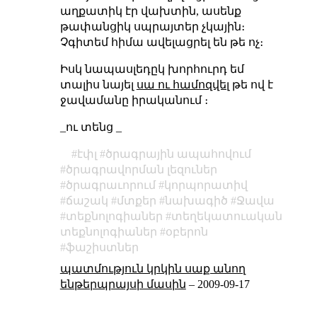
աղքատիկ էր վախտին, ասենք
թափանցիկ սպրայտեր չկային։
Չգիտեմ հիմա ավելացրել են թե ոչ։
Իսկ նապասլեդըկ խորհուրդ եմ
տալիս նայել
սա ու համոզվել
թե ով է
ջավամանը իրականում ։
_ու տենց _
էփլ
ծրագրային ապահովում
ծրագրավորման լեզուներ
ծրագրաւորում
կորպորատիվ
ճաշակ
մտքեր
նախագիծ
Ջավա
տեքնոլոգիաներ
տեղեկատուական
տեքնոլոգիաներ
օբերոն
ֆաշիստներ
պատմություն կրկին սաք անող
ենթերպրայսի մասին
–
2009-09-17