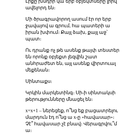
Լիքը խնդիր կա երբ օբյեկտները լրիվ
ավելորդ են։
Մի ծրագրավորող ասում էր որ երբ
ջավայով ա գրում, հա պատերի ա
իրան խփում։ Քայլ ձախ, քայլ աջ՝
պատ։
Ու դրանք ոչ թե ասենք թայփ տեստեր
են որոնք օբյեքտ լեզվին շատ
անհրաժետ են, այլ ասենք վիրտուալ
մեքենան։
Սինտաքս։
Կրկին մարկետինգ։ Սի-ի սինտակսի
թերությունները մնացել են։
x=x+1 – ներեցեք, ո՞նց եք բացատրելու
մարդուն էդ ո՞նց ա x-ը «հավասար»։
Չէ՞ հավասար չէ բնավ։ Վերագրվու՞մ
ա։