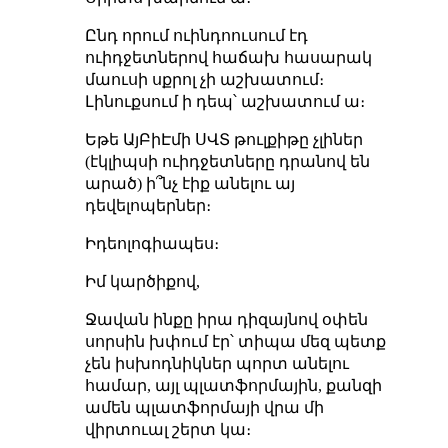
Ընդ որում ուինդոուսում էդ
ուիդջետներով հաճախ հասարակ
մաուսի սքրոլ չի աշխատում։
Լինուքսում ի դեպ՝ աշխատում ա։
Եթե ԱյԲիԷմի ՍՎՏ թուլքիթը չլիներ
(էկլիպսի ուիդջետները դրանով են
արած) ի՞նչ էիք անելու այ
դեվելոպերներ։
Իդեոլոգիապես։
Իմ կարծիքով,
Ջավան ինքը իրա դիզայնով օփեն
սորսին խփում էր՝ տիպա մեզ պետք
չեն իսխոդնիկներ պորտ անելու
համար, այլ պլատֆորմային, քանզի
ամեն պլատֆորմայի վրա մի
վիրտուալ շերտ կա։