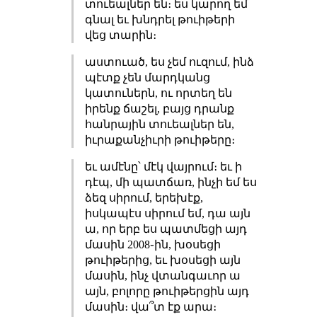
տուեալներ են։ ես կարող եմ
գնալ եւ խնդրել թուիթերի
վեց տարին։
աստուած, ես չեմ ուզում, ինձ
պէտք չեն մարդկանց
կատուներն, ու որտեղ են
իրենք ճաշել, բայց դրանք
հանրային տուեալներ են,
իւրաքանչիւրի թուիթերը։
եւ ամէնը՝ մէկ վայրում։ եւ ի
դէպ, մի պատճառ, ինչի եմ ես
ձեզ սիրում, երեխէք,
իսկապէս սիրում եմ, դա այն
ա, որ երբ ես պատմեցի այդ
մասին 2008֊ին, խօսեցի
թուիթերից, եւ խօսեցի այն
մասին, ինչ վտանգաւոր ա
այն, բոլորը թուիթերցին այդ
մասին։ վա՞տ էք արա։