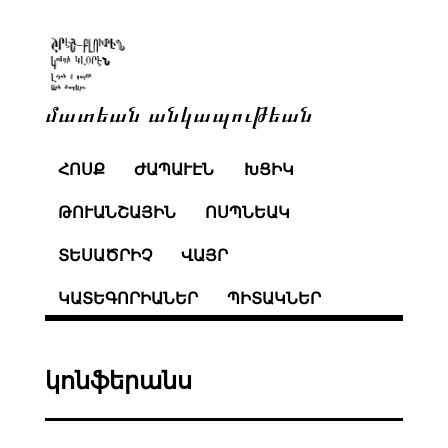
մատեան անկապութեան
ՀՈՍՔ
ԺԱՊԱՒԷՆ
ԽՑԻԿ
ԹՈՒԱՆՇԱՅԻՆ
ՈՍՊՆԵԱԿ
ՏԵՍԱԾՐԻՉ
ՎԱՅՐ
ԿԱՏԵԳՈՐԻԱՆԵՐ
ՊԻՏԱԿՆԵՐ
կոնֆերանս