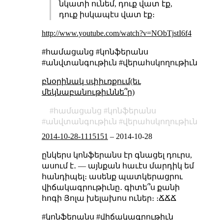
նկատի ունեմ, դուք վատ էք,
դուք իսկապէս վատ էք։
http://www.youtube.com/watch?v=NObTjstI6f4
#համացանց #կոնֆերանս
#անվտանգութիւն #վերահսկողութիւն
բնօրինակ սփիւռքում(եւ
մեկնաբանութիւննե՞ր)
համացանց
կոնֆերանս
անվտանգութիւն
վերահսկողութիւն
2014-10-28-1115151
–
2014-10-28
ընկերս կոնֆերանս էր գնացել դուրս,
ասում է․ — այնքան հաւէս մարդիկ եմ
հանդիպել։ ասենք պատկերացրու
վիճակագրութիւնը․ գիտե՞ս քանի
հոգի Յոլա խելախոս ուներ։ ։ՃՃՃ
#կոնֆերանս #վիճակագրութիւն