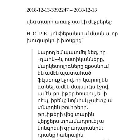
2018-12-13-3392247
–
2018-12-13
վեց տարի առաջ
սա
էի մէջբերել։
H. O. P. E. կոնֆերանսում մասնաւոր
խուզարկուի խօսքից՝
կարող եմ պատմել ձեզ, որ
«դահկ»֊ն, ոստիկանները,
մարկետոլոգները զբօսնում
են ամէն պատահած
ֆէյսբուք էջով, որ կարող են
գտնել, ամէն մայսփէյս էջով,
ամէն թուիթեր հոսքով, եւ ի
դէպ, իրենք նոյնիսկ չպէտք ա
տնտղեն թուիթերը․
թուիթերի վեց տարին
վերջերս տրամադրուել ա
կոնգրեսի գրադարանին։
դրանք հանրային