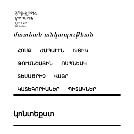
մատեան անկապութեան
ՀՈՍՔ
ԺԱՊԱՒԷՆ
ԽՑԻԿ
ԹՈՒԱՆՇԱՅԻՆ
ՈՍՊՆԵԱԿ
ՏԵՍԱԾՐԻՉ
ՎԱՅՐ
ԿԱՏԵԳՈՐԻԱՆԵՐ
ՊԻՏԱԿՆԵՐ
կոնտեքստ