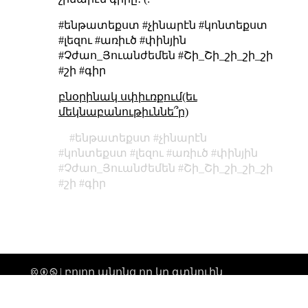
#ենթատեքստ #չինարէն #կոնտեքստ
#լեզու #առիւծ #փինյին
#Չժաո_Յուանժեմեն #Շի_Շի_շի_շի_շի
#շի #գիր
բնօրինակ սփիւռքում(եւ
մեկնաբանութիւննե՞ր)
ենթատեքստ
չինարէն
կոնտեքստ
լեզու
առիւծ
փինյին
Չժաո_Յուանժեմեն
Շի_Շի_շի_շի_շի
շի
գիր
🅭 🅯 🄏 | բոլոր անոնց որ կը գտնուին
տիեզերքի միգամածութենէն անդին,
ողջոյններ։ |
թարմացուել է՝ 2026-02-19