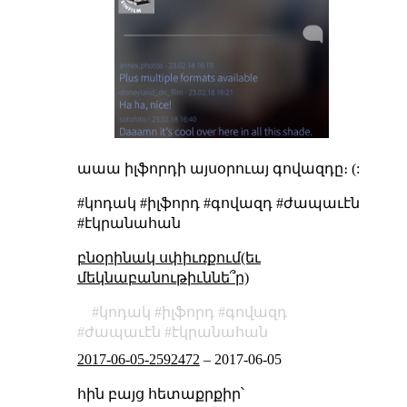
աաա իլֆորդի այսօրուայ գովազդը։ (:
#կոդակ #իլֆորդ #գովազդ #ժապաւէն
#էկրանահան
բնօրինակ սփիւռքում(եւ
մեկնաբանութիւննե՞ր)
կոդակ
իլֆորդ
գովազդ
ժապաւէն
էկրանահան
2017-06-05-2592472
–
2017-06-05
հին բայց հետաքրքիր՝