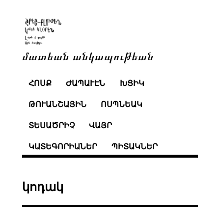
մատեան անկապութեան
ՀՈՍՔ
ԺԱՊԱՒԷՆ
ԽՑԻԿ
ԹՈՒԱՆՇԱՅԻՆ
ՈՍՊՆԵԱԿ
ՏԵՍԱԾՐԻՉ
ՎԱՅՐ
ԿԱՏԵԳՈՐԻԱՆԵՐ
ՊԻՏԱԿՆԵՐ
կոդակ