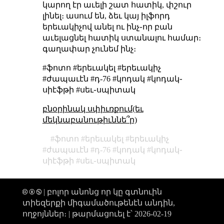
կարող էր աւելի շատ հատիկ, փշուր
լինել։ ասում են, ձեւ կայ իլֆորդ
երեւակիչով անել ու ինչ֊որ բան
աւելացնել հատիկ ստանալու համար։
գաղափար չունեմ ինչ։
#ֆոտո #երեւակել #երեւակիչ
#ժապաւէն #դ-76 #կոդակ #կոդակ֊
սիէֆթի #սեւ֊սպիտակ
բնօրինակ սփիւռքում(եւ
մեկնաբանութիւննե՞ր)
ֆոտո
երեւակել
երեւակիչ
ժապաւէն
դ-76
կոդակ
կոդակ֊
սիէֆթի
սեւ֊սպիտակ
🅭 🅯 🄏 | բոլոր անոնց որ կը գտնուին
տիեզերքի միգամածութենէն անդին,
ողջոյններ։ |
թարմացուել է՝ 2026-02-19