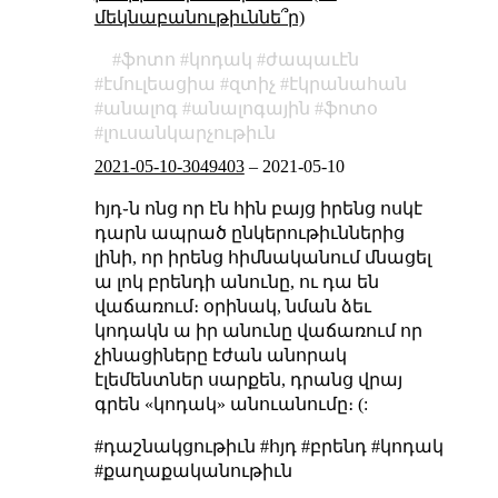
մեկնաբանութիւննե՞ր)
ֆոտո
կոդակ
ժապաւէն
էմուլեացիա
զտիչ
էկրանահան
անալոգ
անալոգային
ֆոտօ
լուսանկարչութիւն
2021-05-10-3049403
–
2021-05-10
հյդ֊ն ոնց որ էն հին բայց իրենց ոսկէ
դարն ապրած ընկերութիւններից
լինի, որ իրենց հիմնականում մնացել
ա լոկ բրենդի անունը, ու դա են
վաճառում։ օրինակ, նման ձեւ
կոդակն ա իր անունը վաճառում որ
չինացիները էժան անորակ
էլեմենտներ սարքեն, դրանց վրայ
գրեն «կոդակ» անուանումը։ (:
#դաշնակցութիւն #հյդ #բրենդ #կոդակ
#քաղաքականութիւն