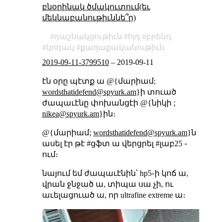
բնօրինակ ծմակուտում(եւ
մեկնաբանութիւննե՞ր)
դաշնակցութիւն
հյդ
բրենդ
կոդակ
քաղաքականութիւն
2019-09-11-3799510
–
2019-09-11
էն օրը պէտք ա @{մարիամ;
wordsthatidefend@spyurk.am
}ի տուած
ժապաւէնը փոխանցէի @{նիկի ;
nikea@spyurk.am
}ին։
@{մարիամ;
wordsthatidefend@spyurk.am
}ն
ասել էր թէ #ցֆտ ա վերցրել #լաբ25 ֊
ում։
նայում եմ ժապաւէնին՝ hp5֊ի կոճ ա,
վրան ջնջած ա, տիպա սա չի, ու
աւելացուած ա, որ ultrafine extreme ա։