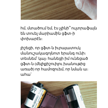
հմ, մտածում եմ, էս չլինի՞ ուլտրաֆայն
են տուել մարիամին ցֆտ֊ի
փոխարէն։
յիշեցի, որ ցֆտ֊ն իւրայատուկ
մանուշակագոյնոտ երանգ ունի։
տեսնեմ՝ կայ։ հանեցի իմ ունեցած
ցֆտ֊ն (մելիքիշուիլու խանութից
առած) որ համոզուեմ, որ նման ա։
ահա՝