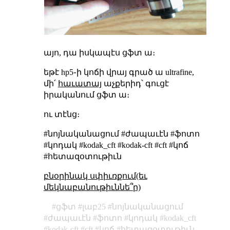
այո, դա իսկապէս ցֆտ ա։
եթէ hp5֊ի կոճի վրայ գրած ա ultrafine,
մի՛
հաւատայ
աչքերիդ՝ գուցէ
իրականում ցֆտ ա։
ու տէնց։
#նոյնականացում #ժապաւէն #ֆոտո
#կոդակ #kodak_cft #kodak-cft #cft #կոճ
#հետազօտութիւն
բնօրինակ սփիւռքում(եւ
մեկնաբանութիւննե՞ր)
ցֆտ
լաբ25
նոյնականացում
ժապաւէն
ֆոտո
կոդակ
kodak_cft
kodak-cft
cft
կոճ
հետազօտութիւն