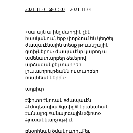
2021-11-01-6801507
–
2021-11-01
>սա այն ա ինչ մարդիկ չեն
հասկանում, երբ փորձում են կեղծել
ժապաւէնային տեսք թուանշային
զտիչներով։ ժապաւէնը կարող ա
ամենատարբեր ձեւերով
արձագանքել տարբեր
լուսաւորութեանն ու տարբեր
ոսպնեակներին։
աղբիւր
#ֆոտո #կոդակ #ժապաւէն
#էմուլեացիա #զտիչ #էկրանահան
#անալոգ #անալոգային #ֆոտօ
#լուսանկարչութիւն
բնօրինակ ծմակուտում(եւ