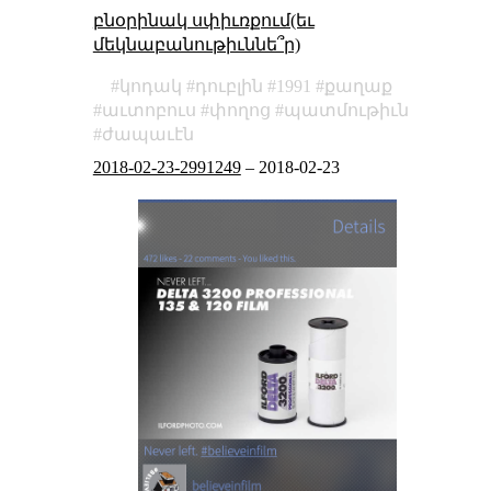
բնօրինակ սփիւռքում(եւ
մեկնաբանութիւննե՞ր)
կոդակ
դուբլին
1991
քաղաք
աւտոբուս
փողոց
պատմութիւն
ժապաւէն
2018-02-23-2991249
–
2018-02-23