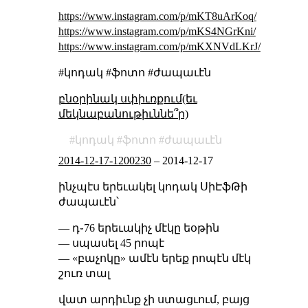
https://www.instagram.com/p/mKT8uArKoq/
https://www.instagram.com/p/mKS4NGrKni/
https://www.instagram.com/p/mKXNVdLKrJ/
#կոդակ #ֆոտո #ժապաւէն
բնօրինակ սփիւռքում(եւ
մեկնաբանութիւննե՞ր)
կոդակ
ֆոտո
ժապաւէն
2014-12-17-1200230
–
2014-12-17
ինչպէս երեւակել կոդակ ՍիԷֆԹի
ժապաւէն՝
— դ֊76 երեւակիչ մէկը եօթին
— սպասել 45 րոպէ
— «բաչոկը» ամէն երեք րոպէն մէկ
շուռ տալ
վատ արդիւնք չի ստացւում, բայց