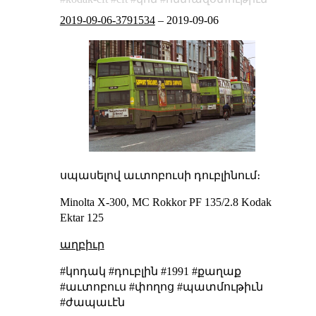
2019-09-06-3791534
–
2019-09-06
սպասելով աւտոբուսի դուբլինում։
Minolta X-300, MC Rokkor PF 135/2.8 Kodak
Ektar 125
աղբիւր
#կոդակ #դուբլին #1991 #քաղաք
#աւտոբուս #փողոց #պատմութիւն
#ժապաւէն