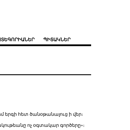
ԱՏԵԳՈՐԻԱՆԵՐ
ՊԻՏԱԿՆԵՐ
 եմ երգի հետ ծանօթանալուց ի վեր։
արակութեանը ոչ օգտակար գործերը»։