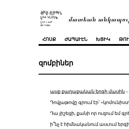
մատեան անկապու
ՀՈՍՔ
ԺԱՊԱՒԷՆ
ԽՑԻԿ
ԹՈ
զոմբիներ
ասք քաղաքական երգի մասին
Դովլաթովը գրում էր՝ «կոմունի
Դա յիշեցի, քանի որ ուզում եմ գ
ի՞նչ է հիմնականում ասւում երգ