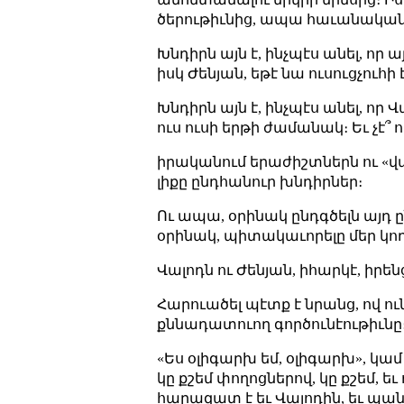
ծերութիւնից, ապա հաւանական է
Խնդիրն այն է, ինչպէս անել, ո
իսկ Ժենյան, եթէ նա ուսուցչու
Խնդիրն այն է, ինչպէս անել, որ
ուս ուսի երթի ժամանակ։ Եւ չէ՞
իրականում երաժիշտներն ու «վալ
լիքը ընդհանուր խնդիրներ։
Ու ապա, օրինակ ընդգծելն այդ
օրինակ, պիտակաւորելը մեր կող
Վալոդն ու Ժենյան, իհարկէ, իր
Հարուածել պէտք է նրանց, ով ուն
քննադատուող գործունէութիւնը
«Ես օլիգարխ եմ, օլիգարխ», կա
կը քշեմ փողոցներով, կը քշեմ, եւ
հարազատ է եւ Վալոդին, եւ պան