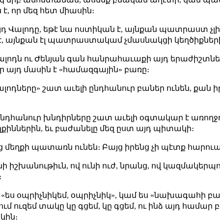
, որ մեզ հետ միասին։
ր այդ Վալոդը, եթէ նա ոստիկան է, այնքան պատրաստ չ
հի է, այնքան էլ պատրաստակամ չմասնակցի կեղծիքներ
 Վալոդն ու Ժենյան գան հանրահաւաքի այդ երաժիշտներ
 որ այդ մասին է «համազգային» բառը։
ոդները» շատ աւելի ընդհանուր բաներ ունեն, քան իրե
 ընդհանուր խնդիրները շատ աւելի օգտակար է
առողջ
քիններին, եւ բաժանելը մեզ ըստ այդ պիտակի։
ենց մեղքի պատառն ունեն։ Բայց իրենց չի պէտք հարո
ի իշխանութիւն, ով ունի ուժ, նրանց, ով կազմակերպու
։
մ «ես օպրիչնիկեմ, օպրիչնիկ», կամ ես «նախագահի բա
 ում ուզեմ տակը կը գցեմ, կը գցեմ, ու ինձ այդ համար 
կին։