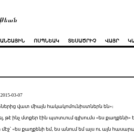
թեան
ՒԱՆՇԱՅԻՆ
ՈՍՊՆԵԱԿ
ՏԵՍԱԾՐԻՉ
ՎԱՅՐ
Կ
–
2015-03-07
ստներից վատ միայն հակակոմունիստներն են»։
րել, թէ ինչ մտքեր էին պտտւում գլխումս «ես քաղքենի»
ի մէջ՝ «ես քաղքենի եմ, ես անում եմ այս ու այն հաս