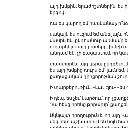
այդ խմբին, երաժիշտներին, ես ի
երգով։
դա ես կարող եմ հասկանալ։ ի՛նձ
սակայն ես ուզում եմ անել այն, ի
մասին են, ընդհանուր առմամբ երգ
ուղարկելու այդ բառերը, խմբի 
անդամ են, չի բացասւում, որ 
փաստօրէն, այդ կերպ ընդգծւում ե
ես այդ խմբից դուրս եմ՝ լաւն եմ
քաղաքական դիրքորոշման շուր
Ի տարբերութիւն, «Լաւ էլու» «ես ո
Ի դէպ, ես չեմ կարծում, որ չքա
Դա հենց իրենց թիրախի՝ քաղքենի
Ակնյայտ իրողութիւն է, որ այդ Վա
մեզ հետ աշխատում են նոյն հարկո
անհետանալու երկրի երեսից։ 