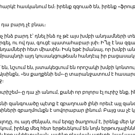
հարկէ հասկանում եմ։ իրենք զզուած են, իրենք «ֆրու
 դա բարդ չէ բնաւ։
նչ ինձ բարդ է՝ դնել ինձ ոչ թէ այս խմբի անդամների տեղ
ել, ու ով դա, գուցէ պատահաբար լսի։ Ի՞նչ է նա զգալ
անդամների հետ միասին։ Իսկ եթէ իմանայ, որ խմբի 
կամրապնդի այդ կուսակցութեան հանդէպ իր բացասակ
ն, նշւում են, յստակեցւում են որոշակի խմբի կոնտուր
։ Այսինքն, «ես քաղքենի եմ»֊ը տարանջատում է հասարա
ջ։
ւրիշեմ»֊ը դա չի անում, քանի որ բոլորս էլ ուրիշ ենք, 
ղքենի զանգուածը պէտք է զբաղուած լինի որեւէ այլ զ
ների զբաղմունքն է սովորաբար լինում։ Բայց սա չէ 
լոդը, ու այդ Ժենյան, ում երգը ծաղրում է, իրենք մեր կ
ւմ, իրենք մեզ հետ երթեւեկում են նոյն երթուղայիններ
Իսկ երբ անհետանան, ասենք բնական աղէտի, կամ 