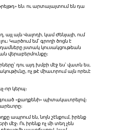
թրեյթդ» են։ ու արտայայտում են դա
, այլ այն Վալոդի, կամ Ժենյայի, ում
ու։ Կարծում եմ՝ գրողի ծոցն է
անդամները յստակ կուսակցութեան
ան վերաբերմունքը։
ները՝ դու այդ խմբի մէջ ես՝ վատն ես,
կութիւնը, ոչ թէ միաւորում այն որեւէ
ինչ֊որ կերպ։
անգուած «քաղքենի» պիտակաւորելով։
կարեւորը։
ողքը ապրում են, նոյն շէնքում, իրենք
ի մէջ։ Ու իրենք ոչ մի տեղ չեն
պատերազմի պատճառով, կամ