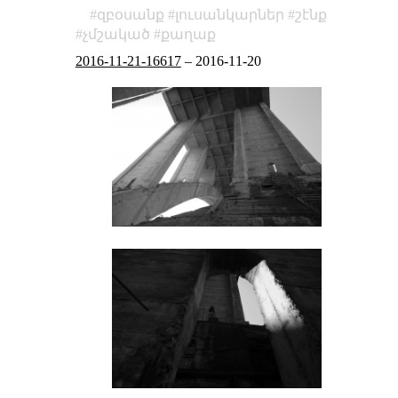
զբօսանք
լուսանկարներ
շէնք
չմշակած
քաղաք
2016-11-21-16617
–
2016-11-20