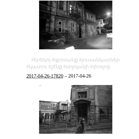
երեկոյ
զբօսանք
լուսանկարներ
կատու
շէնք
սոլոլակի
փողոց
2017-04-26-17820
–
2017-04-26