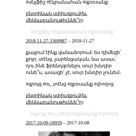
#սէյլֆիշ #էկրանահան #զբօսանք
բնօրինակ սփիւռքում(եւ
մեկնաբանութիւննե՞ր)
սէյլֆիշ
էկրանահան
զբօսանք
2018-11-27-3369987
–
2018-11-27
քայլում էինք վանաձորում։ ես դիմեցի՝
քոյր, տէնց, չարենցական, նա ասաւ՝
դու ինձ ֆրենդզոնելու սուր խնդիր
ունե՞ս, ասացի՝ չէ, սուր խնդիր չունեմ։
#զրոյց #ու_տէնց #զբօսանք #փողոց
բնօրինակ սփիւռքում(եւ
մեկնաբանութիւննե՞ր)
զրոյց
ու_տէնց
զբօսանք
փողոց
2017-10-09-18959
–
2017-10-08