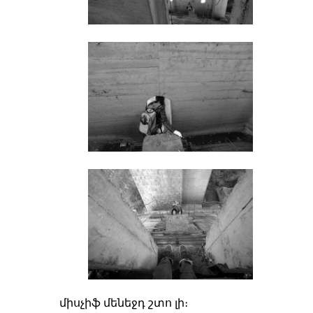
միսչիֆ մենեջդ շտո լի։