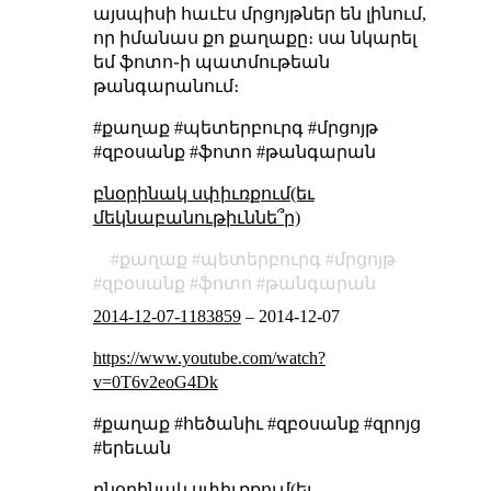
այսպիսի հաւէս մրցոյթներ են լինում,
որ իմանաս քո քաղաքը։ սա նկարել
եմ ֆոտո֊ի պատմութեան
թանգարանում։
#քաղաք #պետերբուրգ #մրցոյթ
#զբօսանք #ֆոտո #թանգարան
բնօրինակ սփիւռքում(եւ
մեկնաբանութիւննե՞ր)
քաղաք
պետերբուրգ
մրցոյթ
զբօսանք
ֆոտո
թանգարան
2014-12-07-1183859
–
2014-12-07
https://www.youtube.com/watch?
v=0T6v2eoG4Dk
#քաղաք #հեծանիւ #զբօսանք #զրոյց
#երեւան
բնօրինակ սփիւռքում(եւ