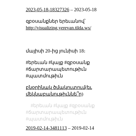
2023-05-18-18327326
–
2023-05-18
զբօսանքներ երեւանով՝
http://visualizing.yerevan.tilda.ws/
մայիսի 20֊ից յունիսի 18։
#երեւան #կայք #զբօսանք
#ճարտարապետութիւն
#պատմութիւն
բնօրինակ ծմակուտում(եւ
մեկնաբանութիւննե՞ր)
երեւան
կայք
զբօսանք
ճարտարապետութիւն
պատմութիւն
2019-02-14-3481113
–
2019-02-14