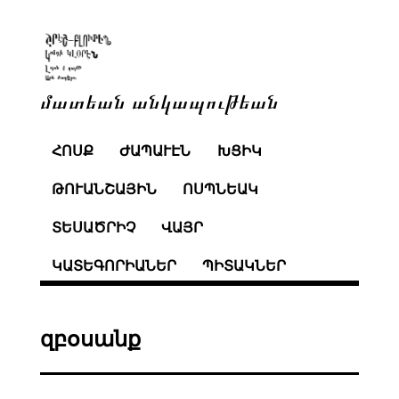
մատեան անկապութեան
ՀՈՍՔ
ԺԱՊԱՒԷՆ
ԽՑԻԿ
ԹՈՒԱՆՇԱՅԻՆ
ՈՍՊՆԵԱԿ
ՏԵՍԱԾՐԻՉ
ՎԱՅՐ
ԿԱՏԵԳՈՐԻԱՆԵՐ
ՊԻՏԱԿՆԵՐ
զբօսանք