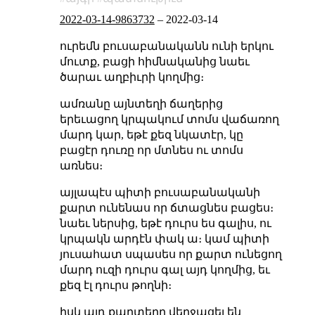
2022-03-14-9863732
–
2022-03-14
ուրեմն բուսաբանականն ունի երկու
մուտք, բացի հիմնականից նաեւ
ծարաւ աղբիւրի կողմից։
ամռանը այնտեղի ճաղերից
երեւացող կրպակում տոմս վաճառող
մարդ կար, եթէ քեզ նկատէր, կը
բացէր դուռը որ մտնես ու տոմս
առնես։
այլապէս պիտի բուսաբանականի
քարտ ունենաս որ ճտացնես բացես։
նաեւ ներսից, եթէ դուրս ես գալիս, ու
կրպակն արդէն փակ ա։ կամ պիտի
յուսահատ սպասես որ քարտ ունեցող
մարդ ուզի դուրս գալ այդ կողմից, եւ
քեզ էլ դուրս թողնի։
իսկ այդ քարտերը վերջացել են