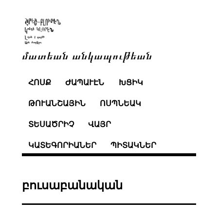
մատեան անկապութեան
ՀՈՍՔ
ԺԱՊԱՒԷՆ
ԽՑԻԿ
ԹՈՒԱՆՇԱՅԻՆ
ՈՍՊՆԵԱԿ
ՏԵՍԱԾՐԻՉ
ՎԱՅՐ
ԿԱՏԵԳՈՐԻԱՆԵՐ
ՊԻՏԱԿՆԵՐ
բուսաբանական