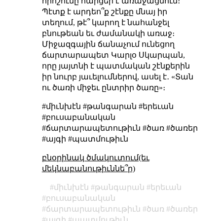
որոշումը հարցեր է առաջացնում։
Պէտք է արդեո՞ք շէնքը մնայ իր
տեղում, թէ՞ կարող է նահանջել
բնութեան եւ ժամանակի առաջ։
Միջազգային ճանաչում ունեցող
ճարտարապետ Կարլօ Սկարպան,
որը յայտնի է պատմական շէնքերին
իր նուրբ յաւելումներով, ասել է․ «Տան
ու ծառի միջեւ ընտրիր ծառը»։
#միւնխէն #թանգարան #երեւան
#բուսաբանական
#ճարտարապետութիւն #ծառ #ծառեր
#այգի #պատմութիւն
բնօրինակ ծմակուտում(եւ
մեկնաբանութիւննե՞ր)
միւնխէն
թանգարան
երեւան
բուսաբանական
ճարտարապետութիւն
ծառ
ծառեր
այգի
պատմութիւն