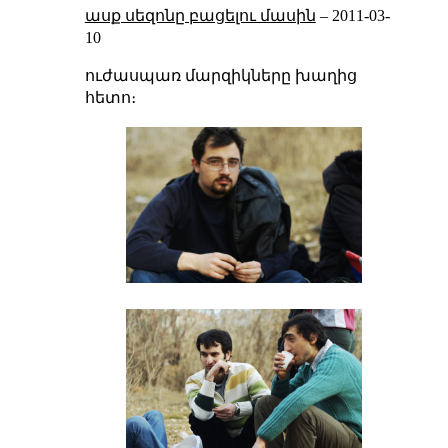
ասք սեզոնը բացելու մասին
–
2011-03-
10
ուժասպառ մարզիկները խաղից
հետո։