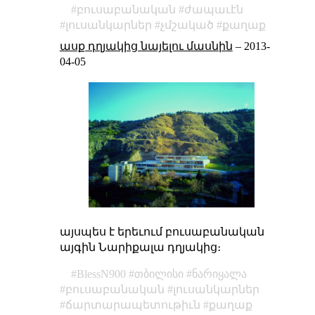
բուսաբանական
ժապաւէն
լուսանկարներ
չմշակած
քաղաք
ասք դղյակից նայելու մասնին
–
2013-
04-05
այսպես է երեւում բուսաբանական
այգին Նարիքալա դղյակից։
BlessN900
თბილისი
ნარიყალა
բուսաբանական
լուսանկարներ
ճարտարապետութիւն
քաղաք