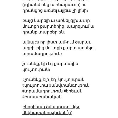
(չգիտեմ ոնց ա հնարաւոր) ու
դրանցից առնել այլեւս չի լինի։
բայց կարելի ա առնել գլխաւոր
մուտքի քարտերից։ պարզւում ա
դրանք տարբեր են։
այնպէս որ լիստ․ամ֊ում ծարաւ
աղբիւրից մուտքի քարտ առնելու
տրամադրութիւն։
չունենք, էլի էդ քարտային
կուլտուրան։
#չունենք_էլի_էդ_կուլտուրան
#կուլտուրա #անվտանգութիւն
#տրամադրութիւն #երեւան
#բուսաբանական
բնօրինակ ծմակուտում(եւ
մեկնաբանութիւննե՞ր)