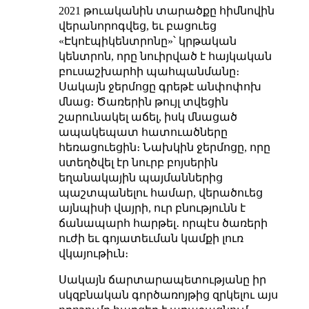
2021 թուականին տարածքը հիմնովին
վերանորոգվեց, եւ բացուեց
«Էկոէպիկենտրոնը»՝ կրթական
կենտրոն, որը նուիրված է հայկական
բուսաշխարհի պահպանմանը։
Սակայն ջերմոցը գրեթէ անփոփոխ
մնաց։ Ծառերին թույլ տվեցին
շարունակել աճել, իսկ մնացած
ապակեպատ հատուածները
հեռացուեցին։ Նախկին ջերմոցը, որը
ստեղծվել էր նուրբ բոյսերին
եղանակային պայմաններից
պաշտպանելու համար, վերածուեց
այնպիսի վայրի, ուր բնությունն է
ճանապարհ հարթել․ որպէս ծառերի
ուժի եւ գոյատեւման կամքի լուռ
վկայութիւն։
Սակայն ճարտարապետությանը իր
սկզբնական գործառոյթից զրկելու այս