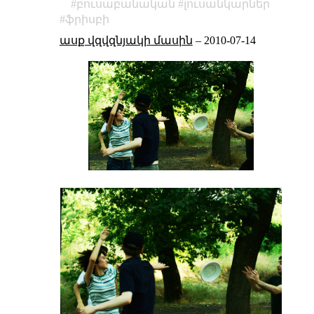
բուսաբանական
լուսանկարներ
ֆրիսբի
ասք վզվզնյակի մասին
–
2010-07-14