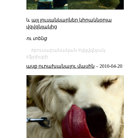
և
այլ լուսանկարներ կիրակնօրյա
վզվզնյակից
ու տենց
բուսաբանական
վզվզնյակ
ֆրիսբի
ասք ուրախանալու մասին
–
2010-04-20