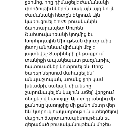
ջերմոց, որը դիմացել է ժամանակի
փորձութիւններին․ սակայն այդ նույն
ժամանակի հետքն է կրում։ Այն
կառուցուել է 1979 թուականին
ճարտարապետ Սուրեն
Շահսուվարեանի կողմից եւ
Խորհրդային Միութեան փլուզումից
յետոյ անխնամ վիճակի մէջ է
յայտնվել։ Տարիների ընթացքում
տանիքի ապակեպատ բազմաթիվ
հատուածներ կոտրուել են։ Որոշ
ծառեր ներսում մահացել են՝
անպաշտպան, առանց ջրի կամ
խնամքի, սակայն միւսները
շարունակել են կայուն աճել՝ վերջում
ճեղքելով կառոյցը։ Այսօր դրանցից մի
քանիսը կառոյցից մի քանի մետր վեր
են՝ կտրուկ հակադրութիւն ստեղծելով
մաքուր ճարտարապետութեան եւ
գերաճած բուսականութեան միջեւ։