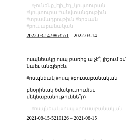
չունենք_էլի_էդ_կուլտուրան
կուլտուրա
անվտանգութիւն
տրամադրութիւն
երեւան
բուսաբանական
2022-03-14-9863551
–
2022-03-14
ոսպնեակը ոսպ բառից ա չէ՞, յիշում եմ
նաեւ անգլերէն։
#ոսպնեակ #ոսպ #բուսաբանական
բնօրինակ ծմակուտում(եւ
մեկնաբանութիւննե՞ր)
ոսպնեակ
ոսպ
բուսաբանական
2021-08-15-5210126
–
2021-08-15