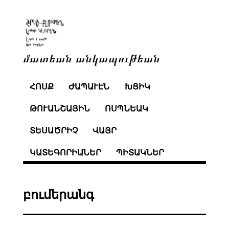
մատեան անկապութեան
ՀՈՍՔ
ԺԱՊԱՒԷՆ
ԽՑԻԿ
ԹՈՒԱՆՇԱՅԻՆ
ՈՍՊՆԵԱԿ
ՏԵՍԱԾՐԻՉ
ՎԱՅՐ
ԿԱՏԵԳՈՐԻԱՆԵՐ
ՊԻՏԱԿՆԵՐ
բումերանգ