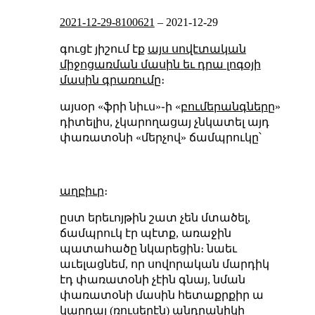
2021-12-29-8100621
–
2021-12-29
գուցէ յիշում էք
այս սովէտական
միջոցառման մասին եւ դրա լոգօյի
մասին գրառումը
։
այսօր «ֆրի նիւս»֊ի «
բումերանգները
»
դիտելիս, չկարողացայ չնկատել այդ
փառատօնի «մերչով» ճամպրուկը՝
աղբիւր
։
ըստ երեւոյթին շատ չեն մտածել,
ճամպրուկ էր պէտք, առաջին
պատահածը նկարեցին։ նաեւ
աւելացնեմ, որ սովորական մարդիկ
էդ փառատօնի չէին գնայ, նման
փառատօնի մասին հետաքրքիր ա
կարդալ (ռուսերէն) անդրանիկի