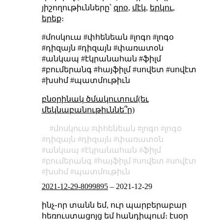
յիշողութիւնները՝
զրօ
,
մէկ
,
երկու
,
երեք
։
#մոսկուա #փհենեան #լոգո #լոգօ
#դիզայն #դիզայն #փառատօն
#անկապ #էկրանահան #ֆիլմ
#բումերանգ #հայֆիլմ #սովետ #սովէտ
#խսհմ #պատմութիւն
բնօրինակ ծմակուտում(եւ
մեկնաբանութիւննե՞ր)
մոսկուա
փհենեան
լոգո
լոգօ
դիզայն
դիզայն
փառատօն
անկապ
էկրանահան
ֆիլմ
բումերանգ
հայֆիլմ
սովետ
սովէտ
խսհմ
պատմութիւն
2021-12-29-8099895
–
2021-12-29
ինչ֊որ տանն եմ, ուր պարբերաբար
հեռուստացոյց եմ հանդիպում։ էսօր