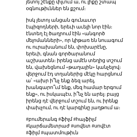
յետոյ շէնքը փլւում ա, ու լիքը շտապ
օգնութիւններ են քշում։
իսկ յետոյ անցան գունաւոր
էպիզոդների, երեւի աւելի նոր էին։
էնտեղ էլ ծաղրում էին «անգործ
մելոմանների», որ կիթառ են նուագում
ու ուրախանում են, փոխարէնը,
երեւի, գնան գործարանում
աշխատեն։ իրենց ամէն տեղից տշում
են, վախեցնում «թաղային» կանչելով։
վերջում էդ տղաներից մէկը հարցնում
ա՝ «ախր ի՞նչ ենք ձեզ արել,
խանգարո՞ւմ ենք, մեզ համար երգում
ենք», ու իսկապէս, ի՞նչ են արել։ բայց
իրենց դէ վերջում տշում են, ու իրենք
փախչում, ու դէ կարգինը յաղթում ա։
#բումերանգ #ֆիլմ #հայֆիլմ
#կարճամետրաժ #սովետ #սովէտ
#ֆիլմ #պատմութիւն