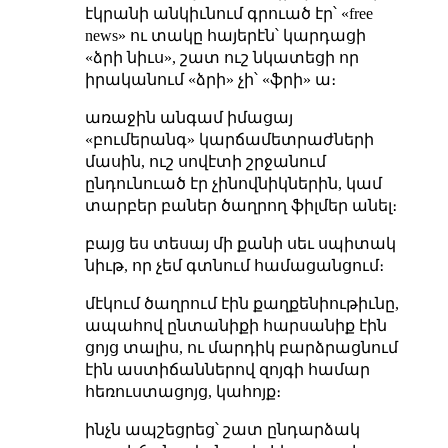
էկրանի անկիւնում գրուած էր՝ «free
news» ու տակը հայերէն՝ կարդացի
«ձրի նիւս», շատ ուշ նկատեցի որ
իրականում «ձրի» չի՝ «ֆրի» ա։
առաջին անգամ իմացայ
«բումերանգ» կարճամետրաժների
մասին, ուշ սովէտի շրջանում
ընդունուած էր չինովնիկներին, կամ
տարբեր բաներ ծաղրող ֆիլմեր անել։
բայց ես տեսայ մի քանի սեւ սպիտակ
նիւթ, որ չեմ գտնում համացանցում։
մէկում ծաղրում էին քաղքենիութիւնը,
ապահով ընտանիքի հարսանիք էին
ցոյց տալիս, ու մարդիկ բարձրացնում
էին աստիճաններով զոյգի համար
հեռուստացոյց, կահոյք։
ինչն ապշեցրեց՝ շատ ընդարձակ