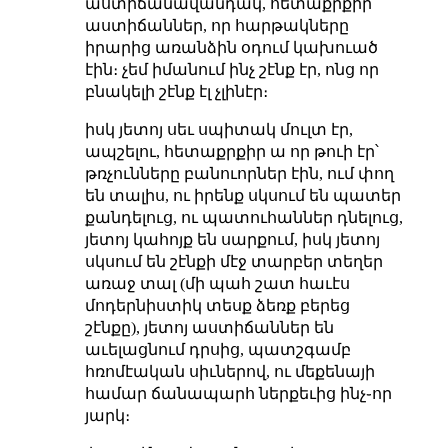
աստիճանավանդակ, հետաքրքիր
աստիճաններ, որ հարթակները
իրարից առանձին օդում կախուած
էին։ չեմ իմանում ինչ շէնք էր, ոնց որ
բնակելի շէնք էլ չլինէր։
իսկ յետոյ սեւ սպիտակ մուլտ էր,
ապշելու, հետաքրքիր ա որ թուի էր՝
թռչունները բանուորներ էին, ում փող
են տալիս, ու իրենք սկսում են պատեր
քանդելուց, ու պատուհաններ դնելուց,
յետոյ կահոյք են սարքում, իսկ յետոյ
սկսում են շէնքի մէջ տարբեր տեղեր
առաջ տալ (մի պահ շատ հաւէս
մոդերնիստիկ տեսք ձեռք բերեց
շէնքը), յետոյ աստիճաններ են
աւելացնում դրսից, պատշգամբ
հռոմէական սիւներով, ու մեքենայի
համար ճանապարհ ներքեւից ինչ֊որ
յարկ։