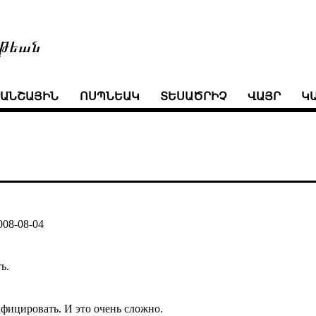
թեան
ՒԱՆՇԱՅԻՆ
ՈՍՊՆԵԱԿ
ՏԵՍԱԾՐԻՉ
ՎԱՅՐ
Կ
008-08-04
ь.
ифицировать. И это очень сложно.