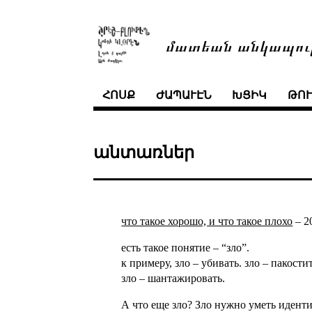
մատեան անկապու
ՀՈՍՔ
ԺԱՊԱՒԷՆ
ԽՑԻԿ
ԹՈ
անտառներ
что такое хорошо, и что такое плохо
–
2
есть такое понятие – “зло”.
к примеру, зло – убивать. зло – пакостит
зло – шантажировать.
А что еще зло? Зло нужно уметь идент