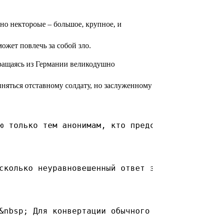
 но нектороые – большое, крупное, и
ожет повлечь за собой зло.
вращаясь из Германии великодушно
иняться отставному солдату, но заслуженному
ю только тем анонимам, кто представился.<br /
сколько неуравновешенный ответ заскринил, пиш
&nbsp; Для конвертации обычного гражданина в 