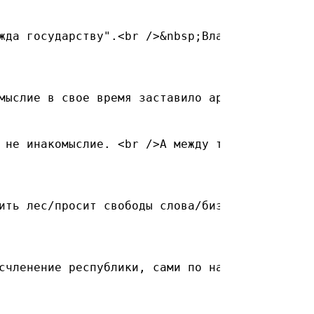
жда государству".<br />&nbsp;Власти могут быт
мыслие в свое время заставило армян сдать Кар
 не инакомыслие. <br />А между тем &#8211; де
ить лес/просит свободы слова/бизнеса/простите
счленение республики, сами по настоящему не с