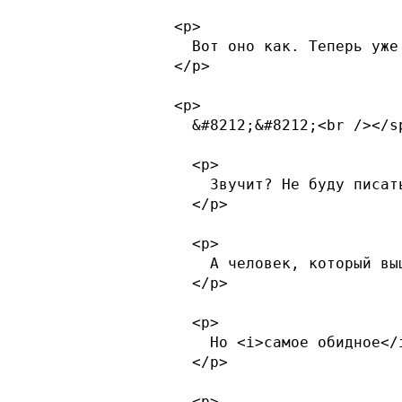
  <p>

    Вот оно как. Теперь уже
  </p>

  <p>

    &#8212;&#8212;<br /></s
    <p>

      Звучит? Не буду писат
    </p>

    <p>

      А человек, который вы
    </p>

    <p>

      Но <i>самое обидное</
    </p>

    <p>
