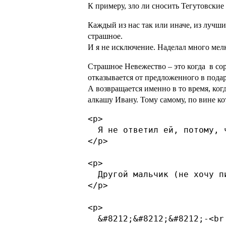
К примеру, зло ли сносить Тегутовские
Каждый из нас так или иначе, из лучши
страшное.
И я не исключение. Наделал много мелк
Страшное Невежество – это когда в со
отказывается от предложенного в пода
А возвращается именно в то время, ког
алкашу Ивану. Тому самому, по вине к
<p>

  Я не ответил ей, потому, 
</p>

<p>

  Другой мальчик (не хочу п
</p>

<p>

  &#8212;&#8212;&#8212;-<br