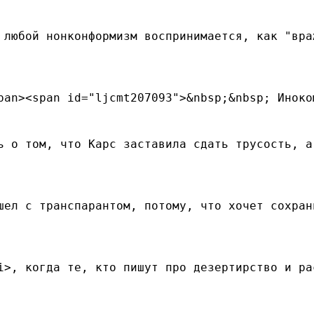
 любой нонконформизм воспринимается, как "вра
pan><span id="ljcmt207093">&nbsp;&nbsp; Иноко
ь о том, что Карс заставила сдать трусость, а
шел с транспарантом, потому, что хочет сохран
i>, когда те, кто пишут про дезертирство и ра