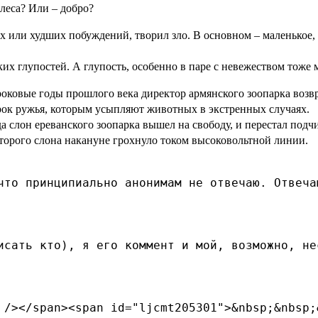
 леса? Или – добро?
х или худших побуждений, творил зло. В основном – маленькое,
их глупостей. А глупость, особенно в паре с невежеством тоже м
роковые годы прошлого века директор армянского зоопарка воз
рок ружья, которым усыпляют животных в экстренных случаях.
да слон ереванского зоопарка вышел на свободу, и перестал подч
оторого слона накануне грохнуло током высоковольтной линии.
что принципиально анонимам не отвечаю. Отвеча
исать кто), я его коммент и мой, возможно, не
 /></span><span id="ljcmt205301">&nbsp;&nbsp;