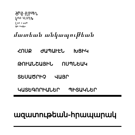
մատեան անկապութեան
ՀՈՍՔ
ԺԱՊԱՒԷՆ
ԽՑԻԿ
ԹՈՒԱՆՇԱՅԻՆ
ՈՍՊՆԵԱԿ
ՏԵՍԱԾՐԻՉ
ՎԱՅՐ
ԿԱՏԵԳՈՐԻԱՆԵՐ
ՊԻՏԱԿՆԵՐ
ազատութեան֊հրապարակ