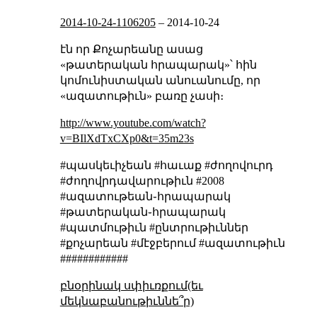
2014-10-24-1106205
–
2014-10-24
էն որ Քոչարեանը ասաց
«թատերական հրապարակ»՝ հին
կոմունիստական անուանումը, որ
«ազատութիւն» բառը չասի։
http://www.youtube.com/watch?
v=BIlXdTxCXp0&t=35m23s
#պասկեւիչեան #հաւաք #ժողովուրդ
#ժողովրդավարութիւն #2008
#ազատութեան֊հրապարակ
#թատերական֊հրապարակ
#պատմութիւն #ընտրութիւններ
#քոչարեան #մէջբերում #ազատութիւն
############
բնօրինակ սփիւռքում(եւ
մեկնաբանութիւննե՞ր)