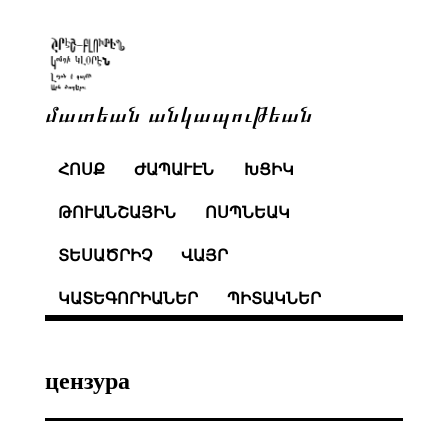
մատեան անկապութեան
ՀՈՍՔ
ԺԱՊԱՒԷՆ
ԽՑԻԿ
ԹՈՒԱՆՇԱՅԻՆ
ՈՍՊՆԵԱԿ
ՏԵՍԱԾՐԻՉ
ՎԱՅՐ
ԿԱՏԵԳՈՐԻԱՆԵՐ
ՊԻՏԱԿՆԵՐ
цензура