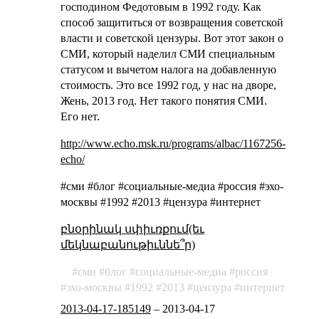
господином Федотовым в 1992 году. Как
способ защититься от возвращения советской
власти и советской цензуры. Вот этот закон о
СМИ, который наделил СМИ специальным
статусом и вычетом налога на добавленную
стоимость. Это все 1992 год, у нас на дворе,
Жень, 2013 год. Нет такого понятия СМИ.
Его нет.
http://www.echo.msk.ru/programs/albac/1167256-
echo/
#сми #блог #социальные-медиа #россия #эхо-
москвы #1992 #2013 #цензура #интернет
բնօրինակ սփիւռքում(եւ
մեկնաբանութիւննե՞ր)
сми
блог
социальные-медиа
россия
эхо-москвы
1992
2013
цензура
интернет
2013-04-17-185149
–
2013-04-17