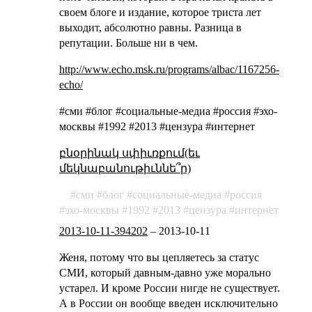
своем блоге и издание, которое триста лет
выходит, абсолютно равны. Разница в
репутации. Больше ни в чем.
http://www.echo.msk.ru/programs/albac/1167256-
echo/
#сми #блог #социальные-медиа #россия #эхо-
москвы #1992 #2013 #цензура #интернет
բնօրինակ սփիւռքում(եւ
մեկնաբանութիւննե՞ր)
сми
блог
социальные-медиа
россия
эхо-москвы
1992
2013
цензура
интернет
2013-10-11-394202
–
2013-10-11
Женя, потому что вы цепляетесь за статус
СМИ, который давным-давно уже морально
устарел. И кроме России нигде не существует.
А в России он вообще введен исключительно