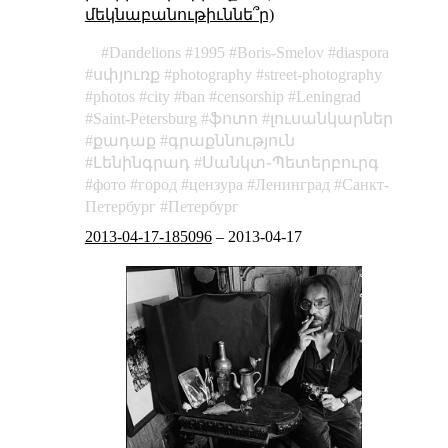
մեկնաբանութիւննե՞ր)
Dandelions
1995
Boris-Smelov
diaspora
սփյուռք
photography
street-photography
photos
city
ban
censorship
Leningrad
Saint-Petersburg
ֆոտո
լուսանկարներ
քադաք
գրաքննություն
Լենինգրադ
Սանկտ֊Պետերբուրգ
фото
город
цензура
Ленинград
Санкт-
Петербург
Петербург
2013-04-17-185096
–
2013-04-17