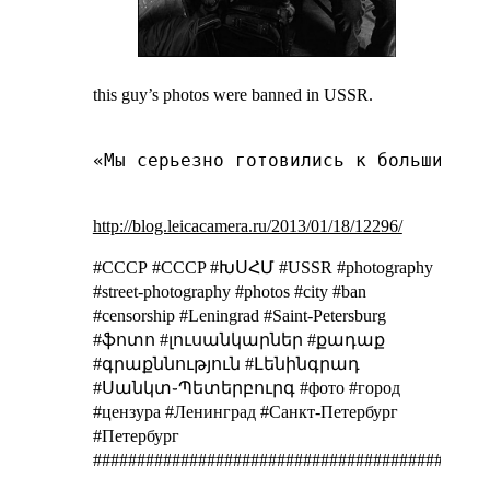
this guy’s photos were banned in USSR.
«Мы серьезно готовились к большим съ
http://blog.leicacamera.ru/2013/01/18/12296/
#СССР #CCCP #ԽՍՀՄ #USSR
#photography
#street-photography #photos #city #ban
#censorship #Leningrad #Saint-Petersburg
#ֆոտո #լուսանկարներ #քադաք
#գրաքննություն #Լենինգրադ
#Սանկտ֊Պետերբուրգ
#фото #город
#цензура #Ленинград #Санкт-Петербург
#Петербург
#########################################