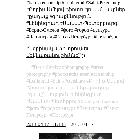
#ban #censorship #Leningrad #Saint-Petersburg
#Բորիս֊Սմելով #ֆոտո #լուսանկարներ
#քադաք #գրաքննություն
#Լենինգրադ #Սանկտ֊Պետերբուրգ
#Борис-Смелов #фото #город #цензура
#Ленинград #Санкт-Петербург #Петербург
բնօրինակ սփիւռքում(եւ
մեկնաբանութիւննե՞ր)
Boris-Smelov
photography
street-
photography
photos
city
ban
censorship
Leningrad
Saint-Petersburg
Բորիս֊Սմելով
ֆոտո
լուսանկարներ
քադաք
գրաքննություն
Լենինգրադ
Սանկտ֊Պետերբուրգ
Борис-Смелов
фото
город
цензура
Ленинград
Санкт-
Петербург
Петербург
2013-04-17-185138
–
2013-04-17