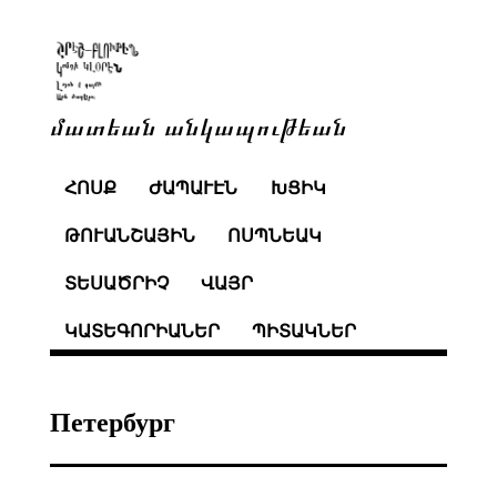
մատեան անկապութեան
ՀՈՍՔ
ԺԱՊԱՒԷՆ
ԽՑԻԿ
ԹՈՒԱՆՇԱՅԻՆ
ՈՍՊՆԵԱԿ
ՏԵՍԱԾՐԻՉ
ՎԱՅՐ
ԿԱՏԵԳՈՐԻԱՆԵՐ
ՊԻՏԱԿՆԵՐ
Петербург