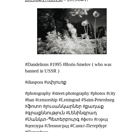
#Dandelions #1995 #Boris-Smelov (
who was
banned in USSR
)
#diaspora #սփյուռք
#photography #street-photography #photos #city
#ban #censorship #Leningrad #Saint-Petersburg
#ֆոտո #լուսանկարներ #քադաք
#գրաքննություն #Լենինգրադ
#Սանկտ֊Պետերբուրգ #фото #город
#цензура #Ленинград #Санкт-Петербург