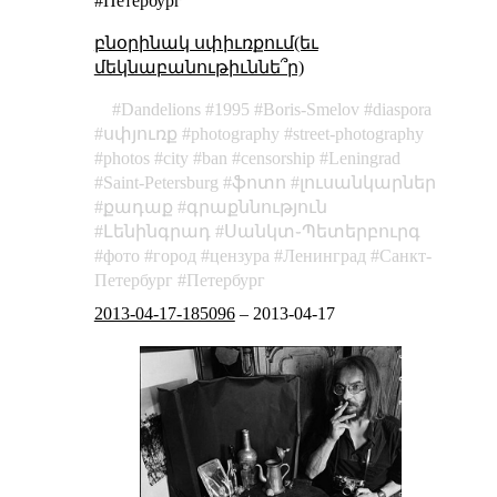
#Петербург
բնօրինակ սփիւռքում(եւ
մեկնաբանութիւննե՞ր)
Dandelions
1995
Boris-Smelov
diaspora
սփյուռք
photography
street-photography
photos
city
ban
censorship
Leningrad
Saint-Petersburg
ֆոտո
լուսանկարներ
քադաք
գրաքննություն
Լենինգրադ
Սանկտ֊Պետերբուրգ
фото
город
цензура
Ленинград
Санкт-
Петербург
Петербург
2013-04-17-185096
–
2013-04-17