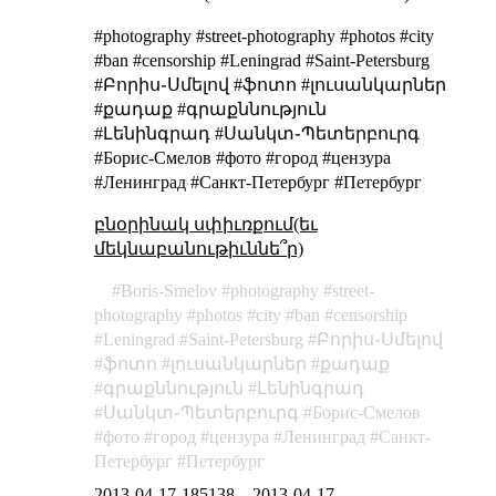
#photography #street-photography #photos #city
#ban #censorship #Leningrad #Saint-Petersburg
#Բորիս֊Սմելով #ֆոտո #լուսանկարներ
#քադաք #գրաքննություն
#Լենինգրադ #Սանկտ֊Պետերբուրգ
#Борис-Смелов #фото #город #цензура
#Ленинград #Санкт-Петербург #Петербург
բնօրինակ սփիւռքում(եւ
մեկնաբանութիւննե՞ր)
Boris-Smelov
photography
street-
photography
photos
city
ban
censorship
Leningrad
Saint-Petersburg
Բորիս֊Սմելով
ֆոտո
լուսանկարներ
քադաք
գրաքննություն
Լենինգրադ
Սանկտ֊Պետերբուրգ
Борис-Смелов
фото
город
цензура
Ленинград
Санкт-
Петербург
Петербург
2013-04-17-185138
–
2013-04-17