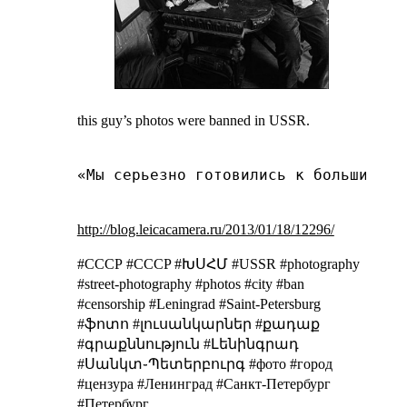
this guy’s photos were banned in USSR.
«Мы серьезно готовились к большим съ
http://blog.leicacamera.ru/2013/01/18/12296/
#СССР #CCCP #ԽՍՀՄ #USSR
#photography
#street-photography #photos #city #ban
#censorship #Leningrad #Saint-Petersburg
#ֆոտո #լուսանկարներ #քադաք
#գրաքննություն #Լենինգրադ
#Սանկտ֊Պետերբուրգ
#фото #город
#цензура #Ленинград #Санкт-Петербург
#Петербург