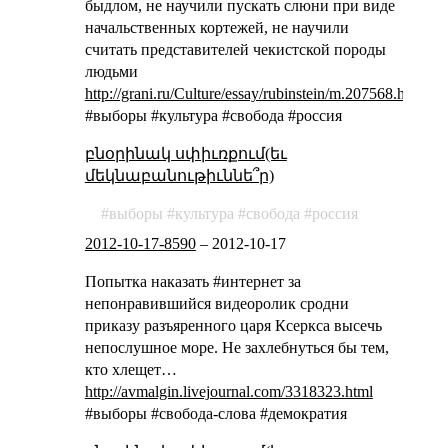
быдлом, не научили пускать слюни при виде
начальственных кортежей, не научили
считать представителей чекистской породы
людьми
http://grani.ru/Culture/essay/rubinstein/m.207568.html
#выборы #культура #свобода #россия
բնօրինակ սփիւռքում(եւ
մեկնաբանութիւննե՞ր)
выборы
культура
свобода
россия
2012-10-17-8590
–
2012-10-17
Попытка наказать #интернет за
непонравившийся видеоролик сродни
приказу разъяренного царя Ксеркса высечь
непослушное море. Не захлебнуться бы тем,
кто хлещет…
http://avmalgin.livejournal.com/3318323.html
#выборы #свобода-слова #демократия