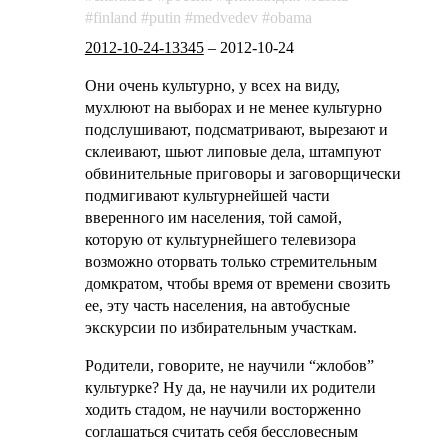
finland
putin
medvedev
obama
2012-10-24-13345
–
2012-10-24
Они очень культурно, у всех на виду,
мухлюют на выборах и не менее культурно
подслушивают, подсматривают, вырезают и
склеивают, шьют липовые дела, штампуют
обвинительные приговоры и заговорщически
подмигивают культурнейшей части
вверенного им населения, той самой,
которую от культурнейшего телевизора
возможно оторвать только стремительным
домкратом, чтобы время от времени свозить
ее, эту часть населения, на автобусные
экскурсии по избирательным участкам.
Родители, говорите, не научили “жлобов”
культурке? Ну да, не научили их родители
ходить стадом, не научили восторженно
соглашаться считать себя бессловесным