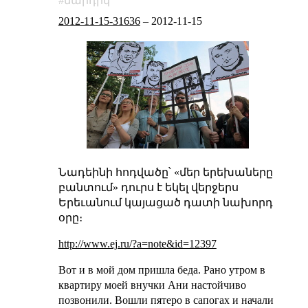
մարդիկ
2012-11-15-31636
–
2012-11-15
Նադեինի հոդվածը՝ «մեր երեխաները
բանտում» դուրս է եկել վերջերս
Երեւանում կայացած դատի նախորդ
օրը։
http://www.ej.ru/?a=note&id=12397
Вот и в мой дом пришла беда. Рано утром в
квартиру моей внучки Ани настойчиво
позвонили. Вошли пятеро в сапогах и начали