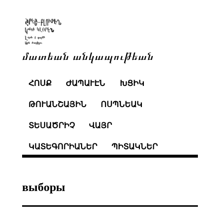
մատեան անկապութեան
ՀՈՍՔ
ԺԱՊԱՒԷՆ
ԽՑԻԿ
ԹՈՒԱՆՇԱՅԻՆ
ՈՍՊՆԵԱԿ
ՏԵՍԱԾՐԻՉ
ՎԱՅՐ
ԿԱՏԵԳՈՐԻԱՆԵՐ
ՊԻՏԱԿՆԵՐ
выборы