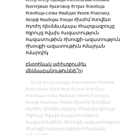
#интервью #разговор #страх #свобода
#свобода-слова #майдан #киев #таиланд
#кпрф #выборы #люди #խսհմ #սովետ
#դոժդ #լեսնեւսկայա #հարցազրույց
#զրույց #վախ #ազատություն
#ազատութիւն #խոսքի֊ազատություն
#խօսքի֊ազատութիւն #մայդան
#մարդիկ
բնօրինակ սփիւռքում(եւ
մեկնաբանութիւննե՞ր)
cccp
ссср
дождь
лесневская
лобков
интервью
разговор
страх
свобода
свобода-слова
майдан
киев
таиланд
кпрф
выборы
люди
խսհմ
սովետ
դոժդ
լեսնեւսկայա
հարցազրույց
զրույց
վախ
ազատություն
ազատութիւն
խոսքի֊ազատություն
խօսքի֊ազատութիւն
մայդան