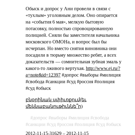
Обыск и допрос у Ани провели в связи с
«тухлым» уголовным делом. Оно опирается
на «события 6 мая», мелкую бытовую
потасовку, полностью спровоцированную
полицией. Сняли бы заместителя начальника
московского ОМОНа, и вопрос был бы
исчерпан. Но вместо снятия виновника они
посадили в тюрьму множество ребят, а всех
доказательств — сомнительная зубная эмаль у
какого-то лживого вертухая.
http://www.ej.ru/?
a=note&id=12397
#допрос #выборы #милиция
#свобода #санкции #суд #россия #полиция
#суд #обыск
բնօրինակ սփիւռքում(եւ
մեկնաբանութիւննե՞ր)
допрос
выборы
милиция
свобода
санкции
суд
россия
полиция
суд
обыск
2012-11-15-31629
–
2012-11-15