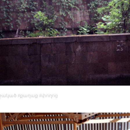
մշակած
քաղաք
փողոց