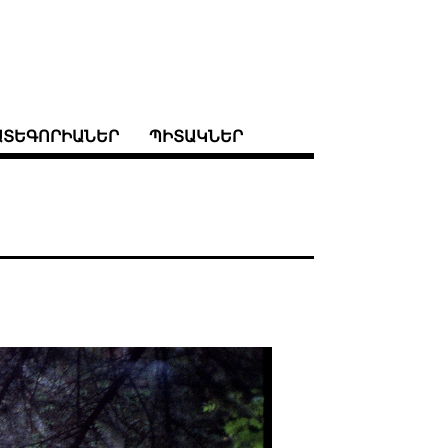
ԱՏԵԳՈՐԻԱՆԵՐ
ՊԻՏԱԿՆԵՐ