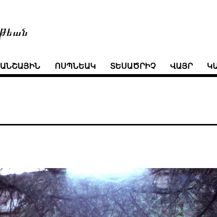
թեան
ՒԱՆՇԱՅԻՆ
ՈՍՊՆԵԱԿ
ՏԵՍԱԾՐԻՉ
ՎԱՅՐ
Կ