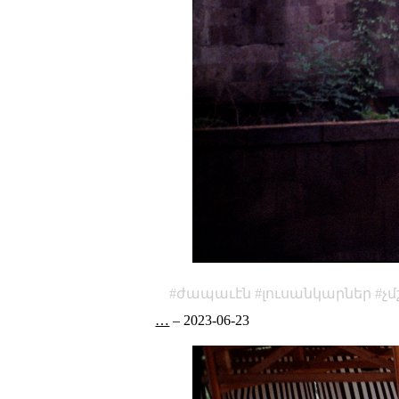
ժապաւէն
լուսանկարներ
չ
…
–
2023-06-23