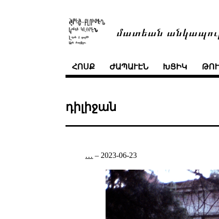
մատեան անկապու
ՀՈՍՔ
ԺԱՊԱՒԷՆ
ԽՑԻԿ
ԹՈ
դիլիջան
…
–
2023-06-23