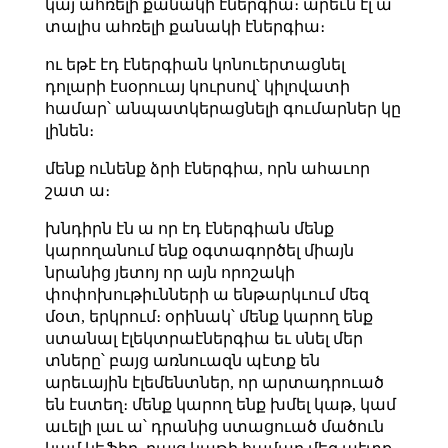
կայ ահռելի քանակի էներգիա։ արեւն էլ ա
տալիս ահռելի քանակի էներգիա։
ու եթէ էդ էներգիան կոնուերտացնել
դոլարի էսօրուայ կուրսով՝ կիլովատի
համար՝ անպատկերացնելի գումարներ կը
լինեն։
մենք ունենք ձրի էներգիա, որն ահաւոր
շատ ա։
խնդիրն էն ա որ էդ էներգիան մենք
կարողանում ենք օգտագործել միայն
նրանից յետոյ որ այն որոշակի
փոփոխութիւնների ա ենթարկւում մեզ
մօտ, երկրում։ օրինակ՝ մենք կարող ենք
ստանալ էլեկտրաէներգիա եւ սնել մեր
տները՝ բայց առնուազն պէտք են
արեւային էլեմենտներ, որ արտադրուած
են էստեղ։ մենք կարող ենք խմել կաթ, կամ
աւելի լաւ ա՝ դրանից ստացուած մածուն