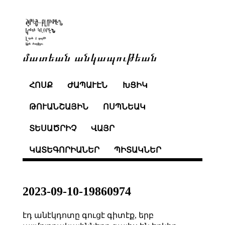
մատեան անկապութեան
ՀՈՍՔ
ԺԱՊԱՒԷՆ
ԽՑԻԿ
ԹՈՒԱՆՇԱՅԻՆ
ՈՍՊՆԵԱԿ
ՏԵՍԱԾՐԻՉ
ՎԱՅՐ
ԿԱՏԵԳՈՐԻԱՆԵՐ
ՊԻՏԱԿՆԵՐ
2023-09-10-19860974
էդ անէկդոտը գուցէ գիտէք, երբ