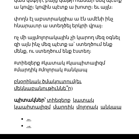
կամ կեֆիր, բայց կաթի համար մեզ պէտք
ա կովը։ կովին պէտք ա խոտը։ եւ այլն։
փողն էլ աբստրակցիա ա էն ամէնի ինչ
հնարաւոր ա ստեղծել երկրի վրայ։
ոչ մի այլմոլորակային չի կարող մեզ օգնել
զի այն ինչ մեզ պէտք ա՝ ստեղծում ենք
մենք, ու ստեղծում ենք էստեղ։
#տիեզերք #կատակ #կապիտալիզմ
#մարդիկ #մոլորակ #անկապ
բնօրինակ ծմակուտում(եւ
մեկնաբանութիւննե՞ր)
պիտակներ՝
տիեզերք
կատակ
կապիտալիզմ
մարդիկ
մոլորակ
անկապ
←
→