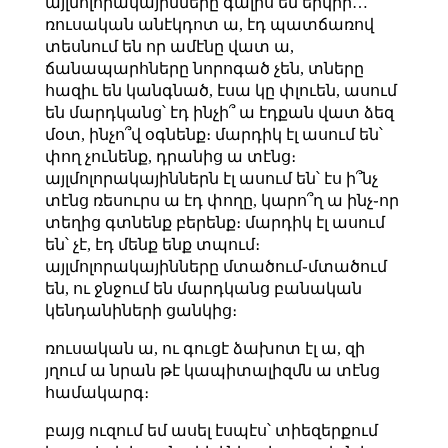
այլմոլորակայինները գալիս են երկիր…
ռուսական անէկդոտ ա, էդ պատճառով
տեսնում են որ ամէնը վատ ա,
ճանապարհները նորոգած չեն, տները
հազիւ են կանգնած, էսա կը փլուեն, ասում
են մարդկանց՝ էդ ինչի՞ ա էդքան վատ ձեզ
մօտ, ինչո՞վ օգնենք։ մարդիկ էլ ասում են՝
փող չունենք, դրանից ա տէնց։
այլմոլորակայիններն էլ ասում են՝ էս ի՞նչ
տէնց ռեսուրս ա էդ փողը, կարո՞ղ ա ինչ֊որ
տեղից գտնենք բերենք։ մարդիկ էլ ասում
են՝ չէ, էդ մենք ենք տպում։
այլմոլորակայինները մտածում֊մտածում
են, ու ջնջում են մարդկանց բանական
կենդանիների ցանկից։
ռուսական ա, ու գուցէ ձախոտ էլ ա, զի
յղում ա նրան թէ կապիտալիզմն ա տէնց
համակարգ։
բայց ուզում եմ ասել էսպէս՝ տիեզերքում