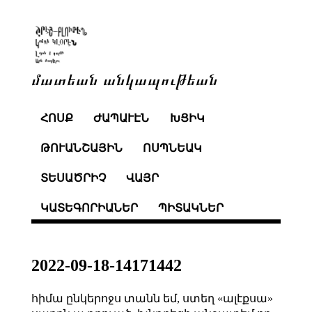
մատեան անկապութեան
ՀՈՍՔ
ԺԱՊԱՒԷՆ
ԽՑԻԿ
ԹՈՒԱՆՇԱՅԻՆ
ՈՍՊՆԵԱԿ
ՏԵՍԱԾՐԻՉ
ՎԱՅՐ
ԿԱՏԵԳՈՐԻԱՆԵՐ
ՊԻՏԱԿՆԵՐ
2022-09-18-14171442
հիմա ընկերոջս տանն եմ, ստեղ «ալէքսա»