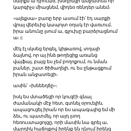
սարքն ա դրուած, խնդրեցի անջատեմ որ
կարգիչս միացնեմ, վիդեօ ռենդեր անեմ։
«ալեքսա» բառը երբ ասում էի՝ էդ սարքի
վրայ վերեւից կապոյտ օղակ էր վառւում,
իրա անունը լսում ա, գլուխը բարձրացնում
ա։ (:
մէկ էլ սկսեց երգել, կիթառով, տղայի
ձայնով, որ այ ինձ թողեցիք առանց
վայֆայ, բայց ես չեմ բողոքում, ու նման
բաներ, շատ ծիծաղելի, ու ես ընթացքում
իրան անջատեցի։
ասին՝ «խեեեղճը»։
իսկ ես մտածեցի որ կուզէի գնալ
ժամանակի մէջ հետ, գտնել օրուելին,
ապացուցել իրան որ ես ապագայից եմ մի
ձեւ, ու պատմել, որ այդ լսող
հեռուստացոյցը, որի մասին նա գրել ա,
մարդիկ հաճոյքով իրենք են դնում իրենց