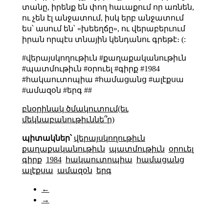
տանը, իրենք են փող հաւաքում որ առնեն,
ու չեն էլ անջատում, իսկ երբ անջատում
ես՝ ասում են՝ «խեեղճը», ու վերաբերւում
իրան որպէս տնային կենդանու գրեթէ։ (:
#վերայսկողութիւն #քաղաքականութիւն
#պատմութիւն #օրուել #գիրք #1984
#հակաուտոպիա #համացանց #ալէքսա
#ամազօն #երգ ##
բնօրինակ ծմակուտում(եւ
մեկնաբանութիւննե՞ր)
պիտակներ՝
վերայսկողութիւն
քաղաքականութիւն
պատմութիւն
օրուել
գիրք
1984
հակաուտոպիա
համացանց
ալէքսա
ամազօն
երգ
←
→