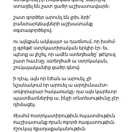
ստացել են շատ ցածր աշխատավարձ։
շատ գործեր արուել են լրիւ ձրի՝
բանտարկեալների աշխատանք
օգտագործելով։
ու այնքան ակնյայտ ա դառնում, որ խսհմ֊
ը գրեթէ ստրկատիրական երկիր էր։ եւ
պէտք ա յիշել, որ ամէն ստեղծածը՝ թէկուզ
շատ հաւէսը, ստեղծած ա ստրկական,
շուկայականից ցածր գնով։
ի դէպ, այն որ էժան ա արուել, չի
նշանակում որ արուել ա արդիւնաւէտ։
սովորաբար հակառակը։ դա այն կարեւոր
պատճառներից ա, ինչի տնտեսութիւնը չէր
դիմացել։
#խսհմ #ստրկատիրութիւն #պատմութիւն
#աշխատանք #բան #գործ #ազատութիւն
#շուկայ #քաղաքականութիւն