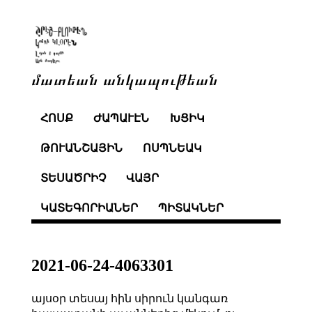
մատեան անկապութեան
ՀՈՍՔ
ԺԱՊԱՒԷՆ
ԽՑԻԿ
ԹՈՒԱՆՇԱՅԻՆ
ՈՍՊՆԵԱԿ
ՏԵՍԱԾՐԻՉ
ՎԱՅՐ
ԿԱՏԵԳՈՐԻԱՆԵՐ
ՊԻՏԱԿՆԵՐ
2021-06-24-4063301
այսօր տեսայ հին սիրուն կանգառ