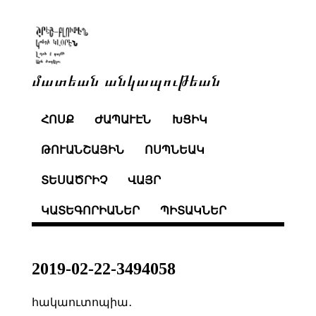
մատեան անկապութեան
ՀՈՍՔ
ԺԱՊԱՒԷՆ
ԽՑԻԿ
ԹՈՒԱՆՇԱՅԻՆ
ՈՍՊՆԵԱԿ
ՏԵՍԱԾՐԻՉ
ՎԱՅՐ
ԿԱՏԵԳՈՐԻԱՆԵՐ
ՊԻՏԱԿՆԵՐ
2019-02-22-3494058
հակաուտոպիա․