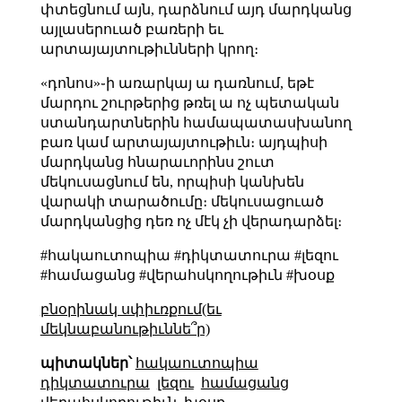
փտեցնում այն, դարձնում այդ մարդկանց
այլասերուած բառերի եւ
արտայայտութիւնների կրող։
«դոնոս»֊ի առարկայ ա դառնում, եթէ
մարդու շուրթերից թռել ա ոչ պետական
ստանդարտներին համապատասխանող
բառ կամ արտայայտութիւն։ այդպիսի
մարդկանց հնարաւորինս շուտ
մեկուսացնում են, որպիսի կանխեն
վարակի տարածումը։ մեկուսացուած
մարդկանցից դեռ ոչ մէկ չի վերադարձել։
#հակաուտոպիա #դիկտատուրա #լեզու
#համացանց #վերահսկողութիւն #խօսք
բնօրինակ սփիւռքում(եւ
մեկնաբանութիւննե՞ր)
պիտակներ՝
հակաուտոպիա
դիկտատուրա
լեզու
համացանց