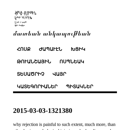
մատեան անկապութեան
ՀՈՍՔ
ԺԱՊԱՒԷՆ
ԽՑԻԿ
ԹՈՒԱՆՇԱՅԻՆ
ՈՍՊՆԵԱԿ
ՏԵՍԱԾՐԻՉ
ՎԱՅՐ
ԿԱՏԵԳՈՐԻԱՆԵՐ
ՊԻՏԱԿՆԵՐ
2015-03-03-1321380
why rejection is painful to such extent, much more, than