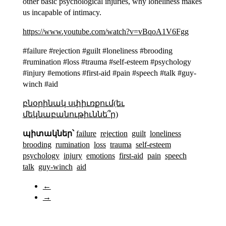
other basic psychological injuries, why loneliness makes
us incapable of intimacy.
https://www.youtube.com/watch?v=vBqoA1V6Fgg
#failure #rejection #guilt #loneliness #brooding
#rumination #loss #trauma #self-esteem #psychology
#injury #emotions #first-aid #pain #speech #talk #guy-
winch #aid
բնօրինակ սփիւռքում(եւ
մեկնաբանութիւննե՞ր)
պիտակներ՝
failure
rejection
guilt
loneliness
brooding
rumination
loss
trauma
self-esteem
psychology
injury
emotions
first-aid
pain
speech
talk
guy-winch
aid
←
→