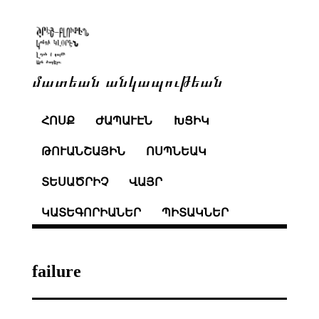
մատեան անկապութեան
ՀՈՍՔ
ԺԱՊԱՒԷՆ
ԽՑԻԿ
ԹՈՒԱՆՇԱՅԻՆ
ՈՍՊՆԵԱԿ
ՏԵՍԱԾՐԻՉ
ՎԱՅՐ
ԿԱՏԵԳՈՐԻԱՆԵՐ
ՊԻՏԱԿՆԵՐ
failure