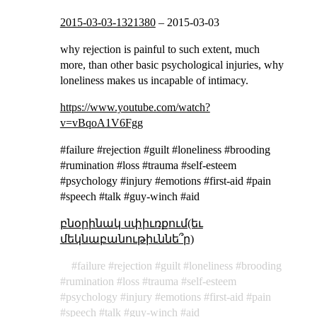
2015-03-03-1321380
–
2015-03-03
why rejection is painful to such extent, much
more, than other basic psychological injuries, why
loneliness makes us incapable of intimacy.
https://www.youtube.com/watch?
v=vBqoA1V6Fgg
#failure #rejection #guilt #loneliness #brooding
#rumination #loss #trauma #self-esteem
#psychology #injury #emotions #first-aid #pain
#speech #talk #guy-winch #aid
բնօրինակ սփիւռքում(եւ
մեկնաբանութիւննե՞ր)
failure
rejection
guilt
loneliness
brooding
rumination
loss
trauma
self-esteem
psychology
injury
emotions
first-aid
pain
speech
talk
guy-winch
aid