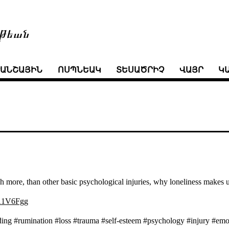
թեան
ՒԱՆՇԱՅԻՆ
ՈՍՊՆԵԱԿ
ՏԵՍԱԾՐԻՉ
ՎԱՅՐ
Կ
ch more, than other basic psychological injuries, why loneliness makes u
oA1V6Fgg
ooding #rumination #loss #trauma #self-esteem #psychology #injury #emo