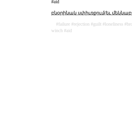
#aid
բնօրինակ սփիւռքում(եւ մեկնաբ
failure
rejection
guilt
loneliness
br
winch
aid