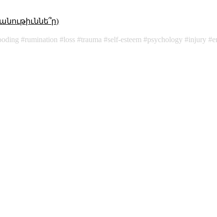
անութիւննե՞ր)
ooding
rumination
loss
trauma
self-esteem
psychology
injury
e