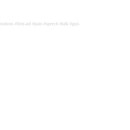
motions
first-aid
pain
speech
talk
guy-