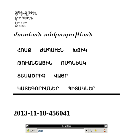
մատեան անկապութեան
ՀՈՍՔ
ԺԱՊԱՒԷՆ
ԽՑԻԿ
ԹՈՒԱՆՇԱՅԻՆ
ՈՍՊՆԵԱԿ
ՏԵՍԱԾՐԻՉ
ՎԱՅՐ
ԿԱՏԵԳՈՐԻԱՆԵՐ
ՊԻՏԱԿՆԵՐ
2013-11-18-456041