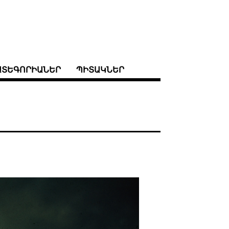
ԱՏԵԳՈՐԻԱՆԵՐ
ՊԻՏԱԿՆԵՐ