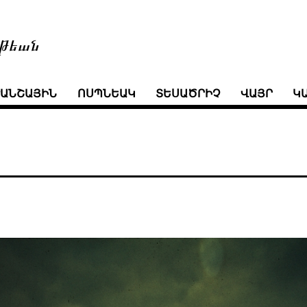
թեան
ՒԱՆՇԱՅԻՆ
ՈՍՊՆԵԱԿ
ՏԵՍԱԾՐԻՉ
ՎԱՅՐ
Կ