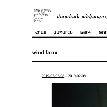
մատեան անկապու
ՀՈՍՔ
ԺԱՊԱՒԷՆ
ԽՑԻԿ
ԹՈ
wind farm
2019-02-02-08
–
2019-02-08