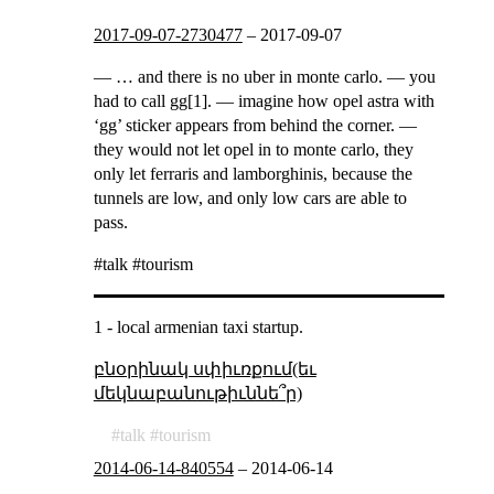
2017-09-07-2730477
–
2017-09-07
— … and there is no uber in monte carlo. — you
had to call gg[1]. — imagine how opel astra with
‘gg’ sticker appears from behind the corner. —
they would not let opel in to monte carlo, they
only let ferraris and lamborghinis, because the
tunnels are low, and only low cars are able to
pass.
#talk #tourism
1 - local armenian taxi startup.
բնօրինակ սփիւռքում(եւ
մեկնաբանութիւննե՞ր)
talk
tourism
2014-06-14-840554
–
2014-06-14