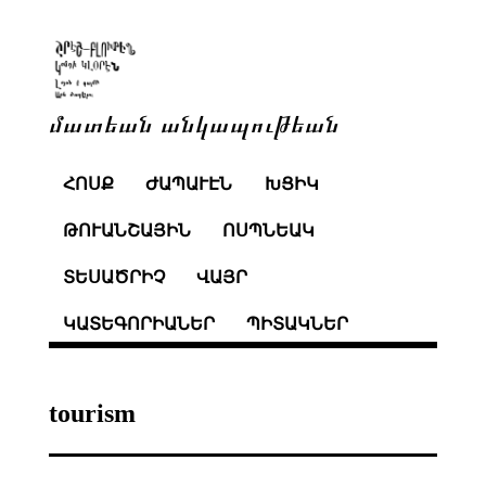
մատեան անկապութեան
ՀՈՍՔ
ԺԱՊԱՒԷՆ
ԽՑԻԿ
ԹՈՒԱՆՇԱՅԻՆ
ՈՍՊՆԵԱԿ
ՏԵՍԱԾՐԻՉ
ՎԱՅՐ
ԿԱՏԵԳՈՐԻԱՆԵՐ
ՊԻՏԱԿՆԵՐ
tourism