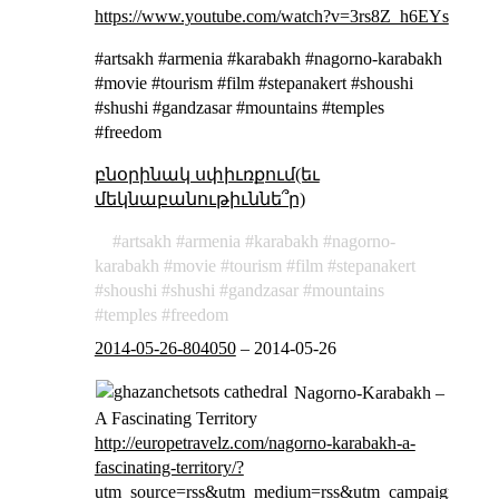
https://www.youtube.com/watch?v=3rs8Z_h6EYs
#artsakh #armenia #karabakh #nagorno-karabakh
#movie #tourism #film #stepanakert #shoushi
#shushi #gandzasar #mountains #temples
#freedom
բնօրինակ սփիւռքում(եւ
մեկնաբանութիւննե՞ր)
artsakh
armenia
karabakh
nagorno-
karabakh
movie
tourism
film
stepanakert
shoushi
shushi
gandzasar
mountains
temples
freedom
2014-05-26-804050
–
2014-05-26
Nagorno-Karabakh –
A Fascinating Territory
http://europetravelz.com/nagorno-karabakh-a-
fascinating-territory/?
utm_source=rss&utm_medium=rss&utm_campaign=nago